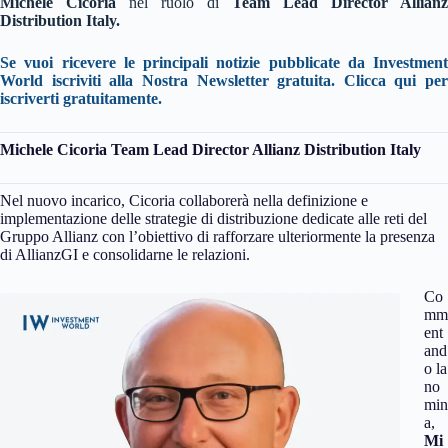
Michele Cicoria
nel ruolo di
Team Lead Director Allianz
Distribution Italy.
Se vuoi ricevere le principali notizie pubblicate da Investment
World iscriviti alla Nostra Newsletter gratuita. Clicca qui per
iscriverti gratuitamente.
Michele Cicoria
Team Lead Director Allianz Distribution Italy
Nel nuovo incarico, Cicoria collaborerà nella definizione e
implementazione delle strategie di distribuzione dedicate alle reti del
Gruppo Allianz con l’obiettivo di rafforzare ulteriormente la presenza
di AllianzGI e consolidarne le relazioni.
Co
mm
ent
and
o la
no
min
a,
Mi