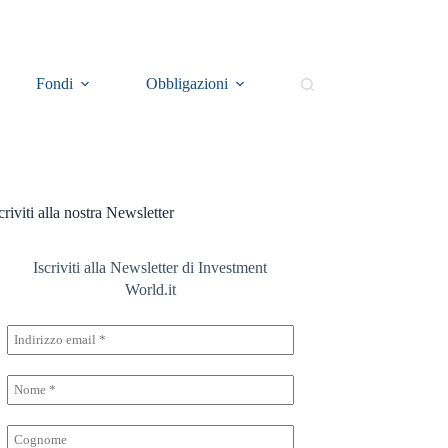
Fondi
Obbligazioni
Il Rosso e il Nero
E
criviti alla nostra Newsletter
Iscriviti alla Newsletter di Investment
World.it