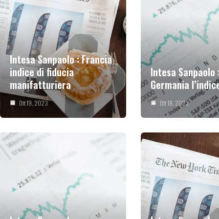
Intesa Sanpaolo : Francia
indice di fiducia
Intesa Sanpaolo :
manifatturiera
Germania l’indic
Ott 19, 2023
Ott 18, 2023