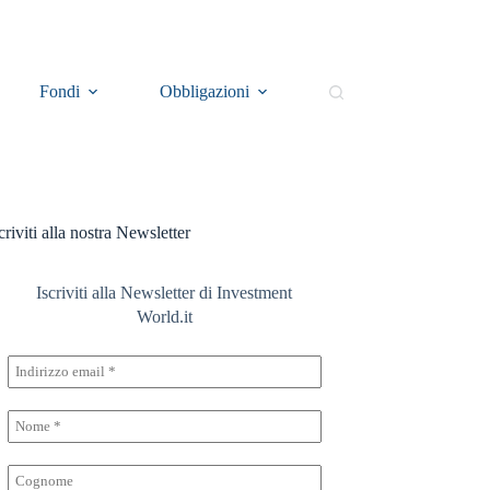
Fondi
Obbligazioni
Il Rosso e il Nero
E
criviti alla nostra Newsletter
Iscriviti alla Newsletter di Investment
World.it