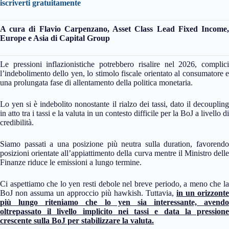
iscriverti gratuitamente
A cura di
Flavio Carpenzano, Asset Class Lead Fixed Income
Europe e Asia di Capital Group
Le pressioni inflazionistiche potrebbero risalire nel 2026, complici
l’indebolimento dello yen, lo stimolo fiscale orientato al consumatore e
una prolungata fase di allentamento della politica monetaria.
Lo yen si è indebolito nonostante il rialzo dei tassi, dato il decoupling
in atto tra i tassi e la valuta in un contesto difficile per la BoJ a livello di
credibilità.
Siamo passati a una posizione più neutra sulla duration, favorendo
posizioni orientate all’appiattimento della curva mentre il Ministro delle
Finanze riduce le emissioni a lungo termine.
Ci aspettiamo che lo yen resti debole nel breve periodo, a meno che la
BoJ non assuma un approccio più hawkish. Tuttavia,
in un orizzonte
più lungo riteniamo che lo yen sia interessante, avendo
oltrepassato il livello implicito nei tassi e data la pressione
crescente sulla BoJ per stabilizzare la valuta.