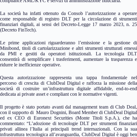
compliance AML/KYC e servizi di amministrazione fiduciaria.
La società ha infatti ottenuto da Consob l’autorizzazione a operare
come responsabile di registro DLT per la circolazione di strumenti
finanziari digitali, ai sensi del Decreto-Legge 17 marzo 2023, n. 25
(Decreto FinTech).
Le prime applicazioni riguarderanno l’emissione e la gestione di
Minibond, titoli di cartolarizzazione e altri strumenti strutturati emessi
da PMI e gestiti da operatori istituzionali. La tecnologia DLT
consentirà di semplificare i trasferimenti, aumentare la trasparenza e
ridurre le inefficienze operative.
Questa autorizzazione rappresenta una tappa fondamentale nel
percorso di crescita di ClubDeal Digital e rafforza la missione della
società di costruire un’infrastruttura digitale affidabile, end-to-end
dedicata ai private asset e compliant con le normative vigenti.
Il progetto è stato portato avanti dal management team di Club Deal,
con il supporto di Mauro Dognini, Board Member di ClubDeal Digital
ed ex CEO di Euronext Securities (Monte Titoli S.p.A.), che ha
commentato: “L’adozione di tecnologie DLT per strumenti finanziari
privati allinea l’Italia ai principali trend internazionali. Con la sua
infrastruttura tecnologica all’avanguardia, ClubDeal Digital è oggi ben