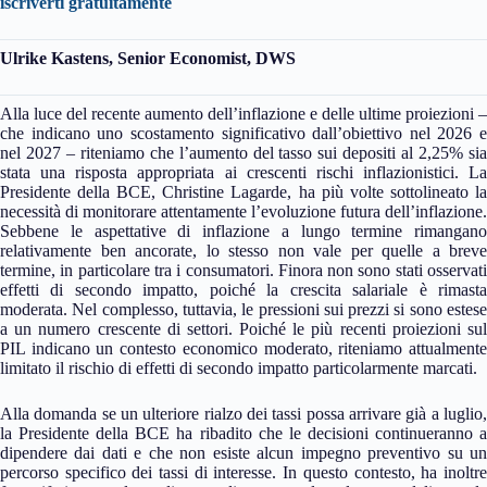
iscriverti gratuitamente
Ulrike Kastens, Senior Economist, DWS
Alla luce del recente aumento dell’inflazione e delle ultime proiezioni –
che indicano uno scostamento significativo dall’obiettivo nel 2026 e
nel 2027 – riteniamo che l’aumento del tasso sui depositi al 2,25% sia
stata una risposta appropriata ai crescenti rischi inflazionistici. La
Presidente della BCE, Christine Lagarde, ha più volte sottolineato la
necessità di monitorare attentamente l’evoluzione futura dell’inflazione.
Sebbene le aspettative di inflazione a lungo termine rimangano
relativamente ben ancorate, lo stesso non vale per quelle a breve
termine, in particolare tra i consumatori. Finora non sono stati osservati
effetti di secondo impatto, poiché la crescita salariale è rimasta
moderata. Nel complesso, tuttavia, le pressioni sui prezzi si sono estese
a un numero crescente di settori. Poiché le più recenti proiezioni sul
PIL indicano un contesto economico moderato, riteniamo attualmente
limitato il rischio di effetti di secondo impatto particolarmente marcati.
Alla domanda se un ulteriore rialzo dei tassi possa arrivare già a luglio,
la Presidente della BCE ha ribadito che le decisioni continueranno a
dipendere dai dati e che non esiste alcun impegno preventivo su un
percorso specifico dei tassi di interesse. In questo contesto, ha inoltre