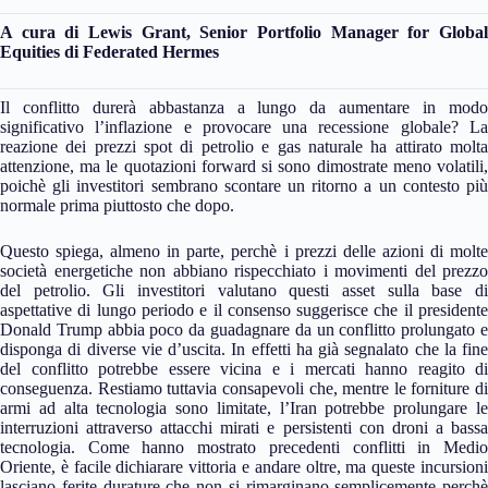
A cura di
Lewis Grant, Senior Portfolio Manager for Global
Equities di Federated Hermes
Il conflitto durerà abbastanza a lungo da aumentare in modo
significativo l’inflazione e provocare una recessione globale? La
reazione dei prezzi spot di petrolio e gas naturale ha attirato molta
attenzione, ma le quotazioni forward si sono dimostrate meno volatili,
poichè gli investitori sembrano scontare un ritorno a un contesto più
normale prima piuttosto che dopo.
Questo spiega, almeno in parte, perchè i prezzi delle azioni di molte
società energetiche non abbiano rispecchiato i movimenti del prezzo
del petrolio. Gli investitori valutano questi asset sulla base di
aspettative di lungo periodo e il consenso suggerisce che il presidente
Donald Trump abbia poco da guadagnare da un conflitto prolungato e
disponga di diverse vie d’uscita. In effetti ha già segnalato che la fine
del conflitto potrebbe essere vicina e i mercati hanno reagito di
conseguenza. Restiamo tuttavia consapevoli che, mentre le forniture di
armi ad alta tecnologia sono limitate, l’Iran potrebbe prolungare le
interruzioni attraverso attacchi mirati e persistenti con droni a bassa
tecnologia. Come hanno mostrato precedenti conflitti in Medio
Oriente, è facile dichiarare vittoria e andare oltre, ma queste incursioni
lasciano ferite durature che non si rimarginano semplicemente perchè