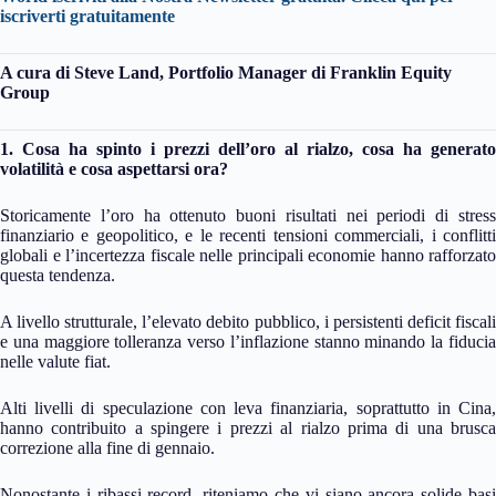
iscriverti gratuitamente
A cura di
Steve Land
, Portfolio Manager di Franklin Equity
Group
1. Cosa ha spinto i prezzi dell’oro al rialzo, cosa ha generato
volatilità e cosa aspettarsi ora?
Storicamente l’oro ha ottenuto buoni risultati nei periodi di stress
finanziario e geopolitico, e le recenti tensioni commerciali, i conflitti
globali e l’incertezza fiscale nelle principali economie hanno rafforzato
questa tendenza.
A livello strutturale, l’elevato debito pubblico, i persistenti deficit fiscali
e una maggiore tolleranza verso l’inflazione stanno minando la fiducia
nelle valute fiat.
Alti livelli di speculazione con leva finanziaria, soprattutto in Cina,
hanno contribuito a spingere i prezzi al rialzo prima di una brusca
correzione alla fine di gennaio.
Nonostante i ribassi record, riteniamo che vi siano ancora solide basi