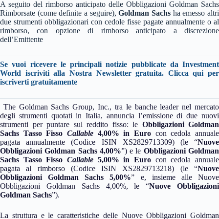
A seguito del rimborso anticipato delle Obbligazioni Goldman Sachs
Rimborsate (come definite a seguire),
Goldman Sachs
ha emesso altr
due strumenti obbligazionari con cedole fisse pagate annualmente o al
rimborso, con opzione di rimborso anticipato a discrezione
dell’Emittente
Se vuoi ricevere le principali notizie pubblicate da Investment
World iscriviti alla Nostra Newsletter gratuita. Clicca qui per
iscriverti gratuitamente
The Goldman Sachs Group, Inc., tra le banche leader nel mercato
degli strumenti quotati in Italia, annuncia l’emissione di due nuovi
strumenti per puntare sul reddito fisso: le
Obbligazioni Goldman
Sachs Tasso Fisso
Callable
4,00% in Euro
con cedola annuale
pagata annualmente (Codice ISIN XS2829713309) (le “
Nuove
Obbligazioni Goldman Sachs 4,00%
”) e le
Obbligazioni Goldma
Sachs Tasso Fisso
Callable
5,00% in Euro
con cedola annuale
pagata al rimborso (Codice ISIN XS2829713218) (le “
Nuove
Obbligazioni Goldman Sachs 5,00%
” e, insieme alle Nuov
Obbligazioni Goldman Sachs 4,00%, le “
Nuove
Obbligazion
Goldman Sachs
”).
La struttura e le caratteristiche delle Nuove Obbligazioni Goldman