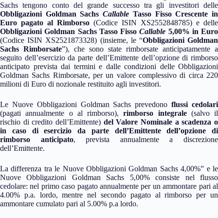
Sachs tengono conto del grande successo tra gli investitori delle
Obbligazioni Goldman Sachs
Callable
Tasso Fisso Crescente i
Euro pagato al Rimborso
(Codice ISIN XS2552848785) e delle
Obbligazioni Goldman Sachs Tasso Fisso
Callable
5,00% in Euro
(Codice ISIN XS2521873328) (insieme, le “
Obbligazioni Goldma
Sachs Rimborsate
”), che sono state rimborsate anticipatamente a
seguito dell’esercizio da parte dell’Emittente dell’opzione di rimborso
anticipato prevista dai termini e dalle condizioni delle Obbligazioni
Goldman Sachs Rimborsate, per un valore complessivo di circa 220
milioni di Euro di nozionale restituito agli investitori.
Le Nuove Obbligazioni Goldman Sachs prevedono
flussi cedolar
(pagati annualmente o al rimborso),
rimborso integrale
(salvo il
rischio di credito dell’Emittente)
del Valore Nominale a scadenza o
in caso di esercizio da parte dell’Emittente dell’opzione di
rimborso anticipato
, prevista annualmente a discrezion
dell’Emittente.
La differenza tra le Nuove Obbligazioni Goldman Sachs 4,00%” e le
Nuove Obbligazioni Goldman Sachs 5,00% consiste nel flusso
cedolare: nel primo caso pagato annualmente per un ammontare pari al
4.00% p.a. lordo, mentre nel secondo pagato al rimborso per un
ammontare cumulato pari al 5.00% p.a lordo.