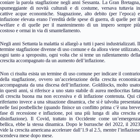
coniare la parola stagflazione negli anni Sessanta. La Gran Bretagna,
spumeggiante di novità culturali e di costume, versava tuttavia in
cattive acque economiche. Stagnazione, alto debito (per l’epoca) e
inflazione elevata erano l’eredità delle spese di guerra, di quelle per il
welfare e di quelle per il mantenimento di un impero sempre più
costoso e ormai in via di smantellamento.
Negli anni Settanta la malattia si allargò a tutti i paesi industrializzati. Il
termine stagflazione divenne di uso comune e da allora viene utilizzato,
ogni tanto a sproposito, ogni volta che si teme un rallentamento della
crescita accompagnato da un aumento dell’inflazione.
Non ci risulta esista un termine di uso comune per indicare il contrario
della stagflazione, ovvero un’accelerazione della crescita economica
accompagnata da una discesa dell’inflazione. Goldilocks, molto usato
in questi anni, si riferisce a uno stato stabile di aurea mediocritas fatta
di crescita buona ma non eccessiva e di inflazione contenuta. Qui ci
riferiamo invece a una situazione dinamica, che si è talvolta presentata
nelle fasi postbelliche (quando finisce un conflitto prima c’è una breve
fase di recessione e inflazione, poi una più lunga di alta crescita e
disinflazione). Il Covid, trattato in Occidente come un’emergenza
bellica, ebbe la stessa dinamica. Dopo le burrasche del 2022, il 2023
vide la crescita americana accelerare dall’1.9 al 2.5, mentre l’inflazione
scendeva mese dopo mese.