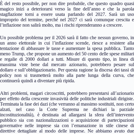
È del resto possibile, per non dire probabile, che questo quadro quasi
magico inizi a deteriorarsi verso la fine dell’anno e che la parola
stagflazione torni a essere usata parlando del 2027. Sarà un uso
improprio del termine, perché nel 2027 ci sarà comunque crescita e
l’inflazione non salirà molto, ma i rischi riprenderanno a crescere.
Un possibile problema per il 2026 sarà il fatto che nessun governo, in
un anno elettorale in cui l’inflazione scende, riesce a resistere alla
tentazione di abbassare le tasse e aumentare la spesa pubblica. Tanto
meno Trump, che propone un aumento del 50 cento delle spese militari
e regalie di 2000 dollari a tutti. Misure di questo tipo, in linea di
massima viste bene dal mercato azionario, potrebbero pesare sul
dollaro e sull’obbligazionario. Per questa ragione la discesa dei tassi di
policy non si trasmetterà molto alla parte lunga della curva, che
continuerà quindi a diventare più ripida.
Altri problemi, magari circoscritti, potrebbero presentarsi all’azionario
per effetto della crescente invasività delle politiche industriali dirigiste.
Terminata la fase dei dazi (che verranno al massimo sostituiti, non certo
alzati, nel caso la Corte Suprema ne dichiari la parziale
incostituzionalità), è destinata ad allargarsi la sfera dell’intervento
pubblico sia con nazionalizzazioni o acquisizione di partecipazioni
governative nelle imprese sia con l’emanazione in stile cinese di
direttive dettagliate al modo delle imprese. Ne abbiamo avuto due