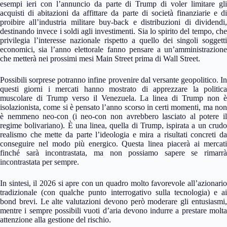
esempi ieri con l’annuncio da parte di Trump di voler limitare gli
acquisti di abitazioni da affittare da parte di società finanziarie e di
proibire all’industria militare buy-back e distribuzioni di dividendi,
destinando invece i soldi agli investimenti. Sia lo spirito del tempo, che
privilegia l’interesse nazionale rispetto a quello dei singoli soggetti
economici, sia l’anno elettorale fanno pensare a un’amministrazione
che metterà nei prossimi mesi Main Street prima di Wall Street.
Possibili sorprese potranno infine provenire dal versante geopolitico. In
questi giorni i mercati hanno mostrato di apprezzare la politica
muscolare di Trump verso il Venezuela. La linea di Trump non è
isolazionista, come si è pensato l’anno scorso in certi momenti, ma non
è nemmeno neo-con (i neo-con non avrebbero lasciato al potere il
regime bolivariano). È una linea, quella di Trump, ispirata a un crudo
realismo che mette da parte l’ideologia e mira a risultati concreti da
conseguire nel modo più energico. Questa linea piacerà ai mercati
finché sarà incontrastata, ma non possiamo sapere se rimarrà
incontrastata per sempre.
In sintesi, il 2026 si apre con un quadro molto favorevole all’azionario
tradizionale (con qualche punto interrogativo sulla tecnologia) e ai
bond brevi. Le alte valutazioni devono però moderare gli entusiasmi,
mentre i sempre possibili vuoti d’aria devono indurre a prestare molta
attenzione alla gestione del rischio.