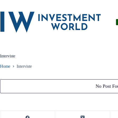
Salta
al
contenuto
Interviste
Home
Interviste
No Post Fo