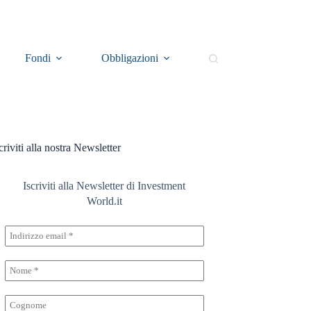
Fondi
Obbligazioni
Il Rosso e il Nero
E
criviti alla nostra Newsletter
Iscriviti alla Newsletter di Investment
World.it