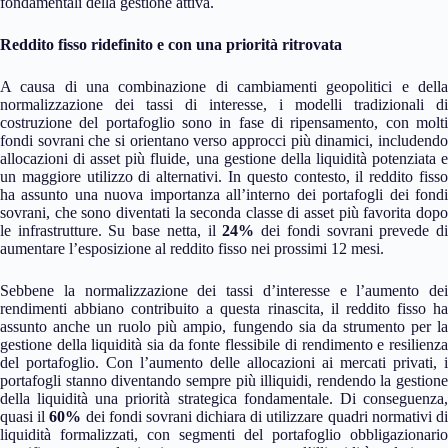
fondamentali della gestione attiva.
Reddito fisso ridefinito e con una priorità ritrovata
A causa di una combinazione di cambiamenti geopolitici e della
normalizzazione dei tassi di interesse, i modelli tradizionali di
costruzione del portafoglio sono in fase di ripensamento, con molti
fondi sovrani che si orientano verso approcci più dinamici, includendo
allocazioni di asset più fluide, una gestione della liquidità potenziata e
un maggiore utilizzo di alternativi. In questo contesto, il reddito fisso
ha assunto una nuova importanza all’interno dei portafogli dei fondi
sovrani, che sono diventati la seconda classe di asset più favorita dopo
le infrastrutture. Su base netta, il
24%
dei fondi sovrani prevede d
aumentare l’esposizione al reddito fisso nei prossimi 12 mesi.
Sebbene la normalizzazione dei tassi d’interesse e l’aumento dei
rendimenti abbiano contribuito a questa rinascita, il reddito fisso ha
assunto anche un ruolo più ampio, fungendo sia da strumento per la
gestione della liquidità sia da fonte flessibile di rendimento e resilienza
del portafoglio. Con l’aumento delle allocazioni ai mercati privati, i
portafogli stanno diventando sempre più illiquidi, rendendo la gestione
della liquidità una priorità strategica fondamentale. Di conseguenza,
quasi il
60%
dei fondi sovrani dichiara di utilizzare quadri normativi d
liquidità formalizzati, con segmenti del portafoglio obbligazionario