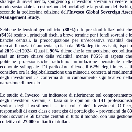
strategie di investimento, spingendo gli investitori sovrani a rivedere in
modo sostanziale la costruzione dei portafogli e la gestione del rischio,
secondo la tredicesima edizione dell’
Invesco Global Sovereign Asset
Management Study
.
Sebbene le tensioni geopolitiche
(88%)
e le pressioni inflazionistiche
(64%)
restino i principali rischi a breve termine per i fondi sovrani e le
banche centrali, la preoccupazione per un’eccessiva volatilità dei
mercati finanziari è aumentata, citata dal
59%
degli intervistati, rispett
al
28%
del 2024. Quasi il
90%
ritiene che la competizione geopolitic
sarà un fattore chiave della volatilità, mentre l’
85%
si aspetta ch
politiche protezionistiche radichino un’inflazione persistente nelle
economie sviluppate. Di particolare rilievo, il
62%
degli intervistati
considera ora la deglobalizzazione una minaccia concreta ai rendimenti
degli investimenti, a conferma di un cambiamento significativo nella
narrazione di mercato.
Lo studio di Invesco, un indicatore di riferimento sul comportamento
degli investitori sovrani, si basa sulle opinioni di
141
professionist
senior degli investimenti – tra cui Chief Investment Officer,
responsabili di asset class e strategist di portafoglio – provenienti da
83
fondi sovrani e
58
banche centrali di tutto il mondo, con una gestione
collettiva di
27.000
miliardi di dollari.