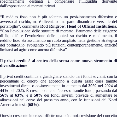
specificamente destinati a compensare l’illiquidità derivante
dall’esposizione ai mercati privati.
“Il reddito fisso non è più soltanto un posizionamento difensivo e
avverso al rischio, ma è diventato una parte dinamica e versatile del
portafoglio”, commenta
Rod Ringrow, Head of Official Institutions
“Con l’evoluzione delle strutture di mercato, l’aumento delle esigenze
di liquidità e l’evoluzione delle ipotesi su rischio e rendimento, il
reddito fisso sta assumendo un ruolo ampliato nella gestione strategica
del portafoglio, svolgendo più funzioni contemporaneamente, anziché
limitarsi ad agire come ancora difensiva”.
Il privat credit è al centro della scena come nuovo strumento di
diversificazione
Il privat credit continua a guadagnare slancio tra i fondi sovrani, con la
percentuale di coloro che accedono a questa asset class tramite
investimenti diretti o co-investimenti in aumento dal
30%
nel 2024 a
44%
nel 2025. È cresciuto anche l’accesso tramite fondi, passando da
56%
al
63%
, e il
50%
dei fondi sovrani prevede di aumentare l
allocazioni nel corso del prossimo anno, con le istituzioni del Nord
America in testa
(68%)
.
Questo crescente interesse riflette una più ampia revisione del concetto