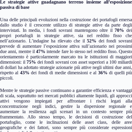
Le strategie attive guadagnano terreno insieme all’esposizione
passiva di base
Una delle principali evoluzioni nella costruzione dei portafogli emersa
dallo studio è il crescente utilizzo di strategie attive da parte degli
intervistati. In media, i fondi sovrani mantengono oltre il
70%
de
propri portafogli in strategie attive, sia nel reddito fisso che
nell’azionario. L’indagine ha rilevato che il
52%
dei fondi sovran
prevede di aumentare l’esposizione attiva sull’azionario nei prossimi
due anni, mentre il
47%
intende fare lo stesso nel reddito fisso. Questo
orientamento è particolarmente marcato tra le istituzioni di maggiori
dimensioni: il
75%
dei fondi sovrani con asset superiori a 100 miliard
di dollari ha adottato strategie azionarie più attive negli ultimi due anni,
rispetto al
43%
dei fondi di medie dimensioni e al
36%
di quelli pi
piccoli.
Mentre le strategie passive continuano a garantire efficienza e vantaggi
di scala, soprattutto nei mercati pubblici altamente liquidi, gli approcci
attivi vengono impiegati per affrontare i rischi legati alla
concentrazione negli indici, gestire la dispersione regionale e
aumentare la resilienza agli scenari in un contesto sempre più
frammentato. Allo stesso tempo, le decisioni di costruzione del
portafoglio, come le inclinazioni delle asset class, delle aree
geografiche e dei fattori, sono sempre più considerate espressioni