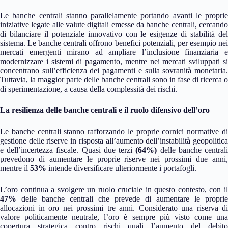
Le banche centrali stanno parallelamente portando avanti le proprie
iniziative legate alle valute digitali emesse da banche centrali, cercando
di bilanciare il potenziale innovativo con le esigenze di stabilità del
sistema. Le banche centrali offrono benefici potenziali, per esempio nei
mercati emergenti mirano ad ampliare l’inclusione finanziaria e
modernizzare i sistemi di pagamento, mentre nei mercati sviluppati si
concentrano sull’efficienza dei pagamenti e sulla sovranità monetaria.
Tuttavia, la maggior parte delle banche centrali sono in fase di ricerca o
di sperimentazione, a causa della complessità dei rischi.
La resilienza delle banche centrali e il ruolo difensivo dell’oro
Le banche centrali stanno rafforzando le proprie cornici normative di
gestione delle riserve in risposta all’aumento dell’instabilità geopolitica
e dell’incertezza fiscale. Quasi due terzi
(64%)
delle banche central
prevedono di aumentare le proprie riserve nei prossimi due anni,
mentre il
53%
intende diversificare ulteriormente i portafogli.
L’oro continua a svolgere un ruolo cruciale in questo contesto, con il
47%
delle banche centrali che prevede di aumentare le proprie
allocazioni in oro nei prossimi tre anni. Considerato una riserva di
valore politicamente neutrale, l’oro è sempre più visto come una
copertura strategica contro rischi quali l’aumento del debito