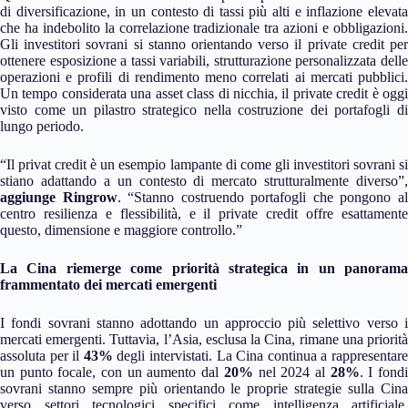
di diversificazione, in un contesto di tassi più alti e inflazione elevata
che ha indebolito la correlazione tradizionale tra azioni e obbligazioni.
Gli investitori sovrani si stanno orientando verso il private credit per
ottenere esposizione a tassi variabili, strutturazione personalizzata delle
operazioni e profili di rendimento meno correlati ai mercati pubblici.
Un tempo considerata una asset class di nicchia, il private credit è oggi
visto come un pilastro strategico nella costruzione dei portafogli di
lungo periodo.
“Il privat credit è un esempio lampante di come gli investitori sovrani si
stiano adattando a un contesto di mercato strutturalmente diverso”,
aggiunge Ringrow
. “Stanno costruendo portafogli che pongono a
centro resilienza e flessibilità, e il private credit offre esattamente
questo, dimensione e maggiore controllo.”
La Cina riemerge come priorità strategica in un panorama
frammentato dei mercati emergenti
I fondi sovrani stanno adottando un approccio più selettivo verso i
mercati emergenti. Tuttavia, l’Asia, esclusa la Cina, rimane una priorità
assoluta per il
43%
degli intervistati. La Cina continua a rappresentar
un punto focale, con un aumento dal
20%
nel 2024 al
28%
. I fond
sovrani stanno sempre più orientando le proprie strategie sulla Cina
verso settori tecnologici specifici come intelligenza artificiale,