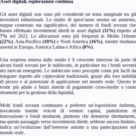
Asset digitali, esplorazione continua
Gli asset digitali non sono più considerati un tema marginale tra gli
investitori istituzionali. Lo studio di quest’anno mostra un aumento,
seppur contenuto ma significativo, del numero di fondi sovrani che
hanno effettuato investimenti diretti in asset digitali
(11%)
rispetto a
7%
nel 2022. Le allocazioni sono più frequenti in Medio Oriente
(22%)
, Asia-Pacifico
(18%)
e Nord America
(16%)
, mentre risultano
assenti in Europa, America Latina e Africa
(0%)
.
Una sorpresa emersa dallo studio è il crescente interesse da parte di
alcuni fondi sovrani per le stablecoin, in particolare tra i fondi sovrani
dei mercati emergenti. Le stablecoin sono percepite come più facili da
integrare rispetto alle criptovalute tradizionali, grazie alla loro stabilità
di prezzo e al potenziale di applicazione nel mondo reale. Questo le
rende più adatte a futuri sistemi di pagamento cross-border o come
strumenti per la gestione della liquidità.
Molti fondi sovrani continuano a preferire un’esposizione indiretta,
investendo tramite veicoli di venture capital, piattaforme di
innovazione o fondi strutturati, piuttosto che detenerne direttamente,
ma questo passaggio verso investimenti diretti, sebbene ancora limitato,
indica un’evoluzione dall’interesse astratto a una partecipazione nel
mondo reale.