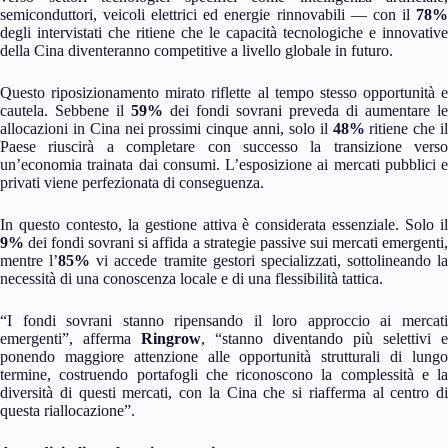
semiconduttori, veicoli elettrici ed energie rinnovabili — con il
78%
degli intervistati che ritiene che le capacità tecnologiche e innovative
della Cina diventeranno competitive a livello globale in futuro.
Questo riposizionamento mirato riflette al tempo stesso opportunità e
cautela. Sebbene il
59%
dei fondi sovrani preveda di aumentare le
allocazioni in Cina nei prossimi cinque anni, solo il
48%
ritiene che i
Paese riuscirà a completare con successo la transizione verso
un’economia trainata dai consumi. L’esposizione ai mercati pubblici e
privati viene perfezionata di conseguenza.
In questo contesto, la gestione attiva è considerata essenziale. Solo il
9%
dei fondi sovrani si affida a strategie passive sui mercati emergenti,
mentre l’
85%
vi accede tramite gestori specializzati, sottolineando la
necessità di una conoscenza locale e di una flessibilità tattica.
“I fondi sovrani stanno ripensando il loro approccio ai mercati
emergenti”, afferma
Ringrow
, “stanno diventando più selettivi e
ponendo maggiore attenzione alle opportunità strutturali di lungo
termine, costruendo portafogli che riconoscono la complessità e la
diversità di questi mercati, con la Cina che si riafferma al centro di
questa riallocazione”.