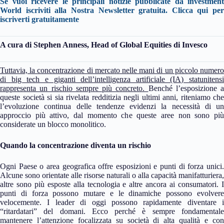
Se vuoi ricevere le principali notizie pubblicate da investment
World iscriviti alla Nostra Newsletter gratuita. Clicca qui per
iscriverti gratuitamente
A cura di
Stephen Anness, Head of Global Equities di Invesco
Tuttavia, la concentrazione di mercato nelle mani di un piccolo numero
di big tech e giganti dell’intelligenza artificiale (IA) statunitensi
rappresenta un rischio sempre più concreto.
Benché l’esposizione a
queste società si sia rivelata redditizia negli ultimi anni, riteniamo che
l’evoluzione continua delle tendenze evidenzi la necessità di un
approccio più attivo, dal momento che queste aree non sono più
considerate un blocco monolitico.
Quando la concentrazione diventa un rischio
Ogni Paese o area geografica offre esposizioni e punti di forza unici.
Alcune sono orientate alle risorse naturali o alla capacità manifatturiera,
altre sono più esposte alla tecnologia e altre ancora ai consumatori. I
punti di forza possono mutare e le dinamiche possono evolvere
velocemente. I leader di oggi possono rapidamente diventare i
“ritardatari” del domani. Ecco perché è sempre fondamentale
mantenere l’attenzione focalizzata su società di alta qualità e con