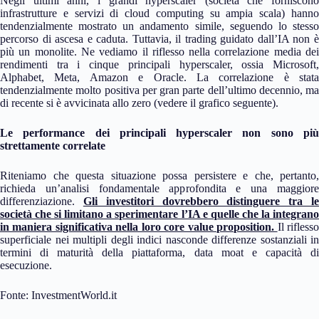
Negli ultimi anni, i grandi hyperscaler (società che forniscono
infrastrutture e servizi di cloud computing su ampia scala) hanno
tendenzialmente mostrato un andamento simile, seguendo lo stesso
percorso di ascesa e caduta. Tuttavia, il trading guidato dall’IA non è
più un monolite. Ne vediamo il riflesso nella correlazione media dei
rendimenti tra i cinque principali hyperscaler, ossia Microsoft,
Alphabet, Meta, Amazon e Oracle. La correlazione è stata
tendenzialmente molto positiva per gran parte dell’ultimo decennio, ma
di recente si è avvicinata allo zero (vedere il grafico seguente).
Le performance dei principali hyperscaler non sono più
strettamente correlate
Riteniamo che questa situazione possa persistere e che, pertanto,
richieda un’analisi fondamentale approfondita e una maggiore
differenziazione.
Gli investitori dovrebbero distinguere tra l
società che si limitano a sperimentare l’IA e quelle che la integrano
in maniera significativa nella loro core value proposition.
Il rifless
superficiale nei multipli degli indici nasconde differenze sostanziali in
termini di maturità della piattaforma, data moat e capacità di
esecuzione.
Fonte: InvestmentWorld.it