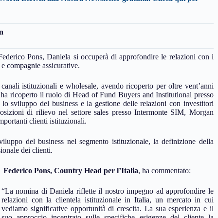
n
Federico Pons, Daniela si occuperà di approfondire le relazioni con i
i e compagnie assicurative.
canali istituzionali e wholesale, avendo ricoperto per oltre vent’anni
e, ha ricoperto il ruolo di Head of Fund Buyers and Institutional presso
sviluppo del business e la gestione delle relazioni con investitori
posizioni di rilievo nel settore sales presso Intermonte SIM, Morgan
ortanti clienti istituzionali.
luppo del business nel segmento istituzionale, la definizione della
onale dei clienti.
Federico Pons, Country Head per l’Italia
, ha commentato:
“La nomina di Daniela riflette il nostro impegno ad approfondire le
relazioni con la clientela istituzionale in Italia, un mercato in cui
vediamo significative opportunità di crescita. La sua esperienza e il
suo approccio incentrato sulle specifiche esigenze del cliente la