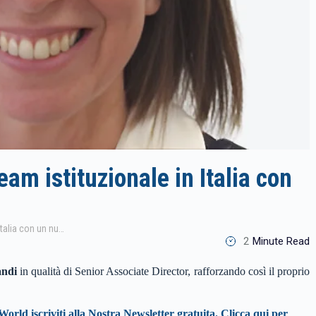
am istituzionale in Italia con
Janus Henderson rafforza il team istituzionale in Italia con un nuovo ingresso
2
Minute Read
andi
in qualità di Senior Associate Director, rafforzando così il proprio
World iscriviti alla Nostra Newsletter gratuita. Clicca qui per