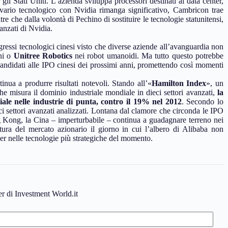
gli Stati Uniti. L’azienda sviluppa processori destinati ai data center,
divario tecnologico con Nvidia rimanga significativo, Cambricon trae
e che dalla volontà di Pechino di sostituire le tecnologie statunitensi,
anzati di Nvidia.
gressi tecnologici cinesi visto che diverse aziende all’avanguardia non
ni o
Unitree
Robotics
nei robot umanoidi. Ma tutto questo potrebbe
candidati alle IPO cinesi dei prossimi anni, promettendo così momenti
nua a produrre risultati notevoli. Stando all’«
Hamilton Index
», un
he misura il dominio industriale mondiale in dieci settori avanzati,
la
le nelle industrie di punta, contro il 19% nel 2012
. Secondo lo
ieci settori avanzati analizzati. Lontana dal clamore che circonda le IPO
ong Kong, la Cina – imperturbabile – continua a guadagnare terreno nei
itura del mercato azionario il giorno in cui l’albero di Alibaba non
der nelle tecnologie più strategiche del momento.
ter di Investment World.it