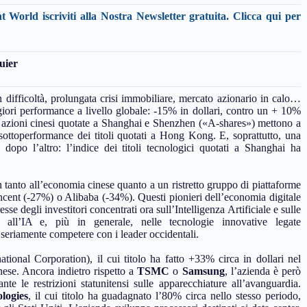
nt World iscriviti alla Nostra Newsletter gratuita.
Clicca qui per
quier
ifficoltà, prolungata crisi immobiliare, mercato azionario in calo…
iori performance a livello globale: -15% in dollari, contro un + 10%
 azioni cinesi quotate a Shanghai e Shenzhen («A-shares») mettono a
ottoperformance dei titoli quotati a Hong Kong. E, soprattutto, una
dopo l’altro: l’indice dei titoli tecnologici quotati a Shanghai ha
on tanto all’economia cinese quanto a un ristretto gruppo di piattaforme
ncent (-27%) o Alibaba (-34%). Questi pionieri dell’economia digitale
e degli investitori concentrati ora sull’Intelligenza Artificiale e sulle
ato all’IA e, più in generale, nelle tecnologie innovative legate
 seriamente competere con i leader occidentali.
ional Corporation), il cui titolo ha fatto +33% circa in dollari nel
nese. Ancora indietro rispetto a
TSMC
o
Samsung
, l’azienda è però
te le restrizioni statunitensi sulle apparecchiature all’avanguardia.
logies
, il cui titolo ha guadagnato l’80% circa nello stesso periodo,