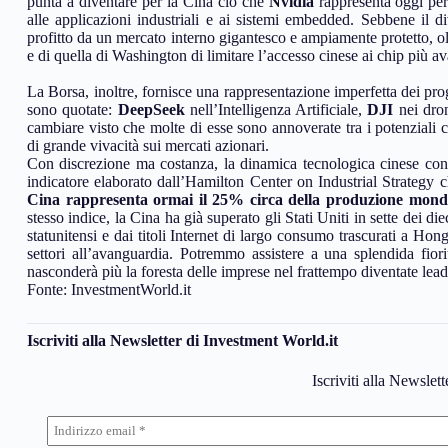
punta a diventare per la Cina ciò che
Nvidia
rappresenta oggi per 
alle applicazioni industriali e ai sistemi embedded. Sebbene il 
profitto da un mercato interno gigantesco e ampiamente protetto, oltr
e di quella di Washington di limitare l’accesso cinese ai chip più av
La Borsa, inoltre, fornisce una rappresentazione imperfetta dei pro
sono quotate:
DeepSeek
nell’Intelligenza Artificiale,
DJI
nei dro
cambiare visto che molte di esse sono annoverate tra i potenziali 
di grande vivacità sui mercati azionari.
Con discrezione ma costanza, la dinamica tecnologica cinese conti
indicatore elaborato dall’Hamilton Center on Industrial Strategy c
Cina rappresenta ormai il 25% circa della produzione mondia
stesso indice, la Cina ha già superato gli Stati Uniti in sette dei d
statunitensi e dai titoli Internet di largo consumo trascurati a H
settori all’avanguardia. Potremmo assistere a una splendida fior
nasconderà più la foresta delle imprese nel frattempo diventate lea
Fonte: InvestmentWorld.it
Iscriviti alla Newsletter di Investment World.it
Iscriviti alla Newslet