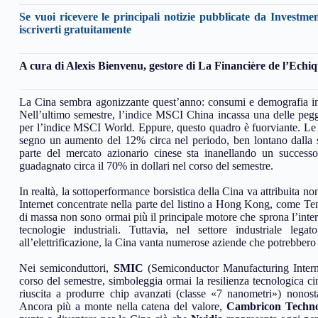
Se vuoi ricevere le principali notizie pubblicate da Investme
iscriverti gratuitamente
A cura di Alexis Bienvenu, gestore di La Financière de l’Echi
La Cina sembra agonizzante quest’anno: consumi e demografia in d
Nell’ultimo semestre, l’indice MSCI China incassa una delle pegg
per l’indice MSCI World. Eppure, questo quadro è fuorviante. Le
segno un aumento del 12% circa nel periodo, ben lontano dalla s
parte del mercato azionario cinese sta inanellando un successo 
guadagnato circa il 70% in dollari nel corso del semestre.
In realtà, la sottoperformance borsistica della Cina va attribuita n
Internet concentrate nella parte del listino a Hong Kong, come Te
di massa non sono ormai più il principale motore che sprona l’interess
tecnologie industriali. Tuttavia, nel settore industriale leg
all’elettrificazione, la Cina vanta numerose aziende che potrebbero
Nei semiconduttori,
SMIC
(Semiconductor Manufacturing Internat
corso del semestre, simboleggia ormai la resilienza tecnologica ci
riuscita a produrre chip avanzati (classe «7 nanometri») nonostan
Ancora più a monte nella catena del valore,
Cambricon Techno