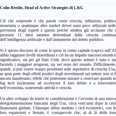
Colin Reedie, Head of Active Strategies di L&G
Ciò che sorprende è che parole come crescita, inflazione, politica
monetaria o qualunque altro market driver sono poco utilizzate nelle
previsioni degli esperti e questo perché sembra già acclarato che i
prossimi 12 mesi saranno determinati dalla crescita continua
dell’intelligenza artificiale e dall’andamento del debito pubblico.
Si è spesso discusso di come la spesa in conto capitale (capex) sull’AI
abbia raggiunto livelli straordinari e ciò ha un impatto macroeconomico
significativo, sia per gli Stati Uniti, dove questo settore è nato e sta
facendo i maggiori progressi, sia nel resto del mondo. Difficilmente,
quindi, si può essere troppo pessimisti sulle aspettative di crescita Usa,
se gran parte degli effetti positivi degli investimenti nel settore non si è
ancora manifestato; effetti che potremmo iniziare a osservare quando le
big tech inizieranno ad accrescere il loro debito e a reinvestirlo
nell’economia, sostenendo attività e crescita.
Un altro sviluppo da tenere in considerazione è l’avvento di una nuova
deregolamentazione bancaria negli Usa, circa vent’anni dopo la crisi
finanziaria globale. Chiunque abbia studiato i cicli economici, con le
loro espansioni e frenate, è consapevole che, al di là delle loro