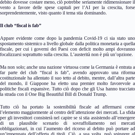
debito dovesse costare meno, ciò potrebbe seriamente ridimensionare il
vento a favore delle spese capitali per l’AI per la crescita, forse
sorprendentemente, visto quanto il tema stia dominando.
Il club “fiscal is fab”
Appare evidente come dopo la pandemia Covid-19 ci sia stato uno
spostamento sistemico a livello globale dalla politica monetaria a quella
fiscale, per cui i governi dei Paesi con deficit molto ampi dovranno
focalizzarsi soprattutto sulla crescita. L’austerità non è più un’opzione.
Ma non solo; anche una nazione virtuosa come la Germania è entrata a
far parte del club “fiscal is fab”, avendo approvato una riforma
costituzionale ha allentato il suo tetto al debito, mentre, dall’altra parte
del mondo, il Giappone ha eletto una premier molto favorevole a
politiche fiscali espansive. Tutto ciò dopo che gli Usa hanno tracciato
la strada con il One Big Beautiful Bill di Donald Trump.
Tutto ciò ha portato la sostenibilità fiscale ad affermarsi come
l’elemento maggiormente al centro dell’attenzione dei mercati. La sfida
per gli investitori consisterà nel capire se si stia assistendo all’emergere
di un plausibile scenario di sovraffollamento nei mercati
obbligazionari, in cui l’aumento del ricorso al debito può portare ad
un’impennata dell’offerta di titoli. Ciò, a sua volta, può spingere al