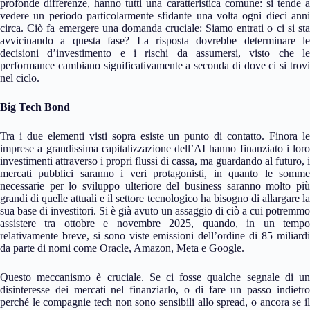
profonde differenze, hanno tutti una caratteristica comune: si tende a
vedere un periodo particolarmente sfidante una volta ogni dieci anni
circa. Ciò fa emergere una domanda cruciale: Siamo entrati o ci si sta
avvicinando a questa fase? La risposta dovrebbe determinare le
decisioni d’investimento e i rischi da assumersi, visto che le
performance cambiano significativamente a seconda di dove ci si trovi
nel ciclo.
Big Tech Bond
Tra i due elementi visti sopra esiste un punto di contatto. Finora le
imprese a grandissima capitalizzazione dell’AI hanno finanziato i loro
investimenti attraverso i propri flussi di cassa, ma guardando al futuro, i
mercati pubblici saranno i veri protagonisti, in quanto le somme
necessarie per lo sviluppo ulteriore del business saranno molto più
grandi di quelle attuali e il settore tecnologico ha bisogno di allargare la
sua base di investitori. Si è già avuto un assaggio di ciò a cui potremmo
assistere tra ottobre e novembre 2025, quando, in un tempo
relativamente breve, si sono viste emissioni dell’ordine di 85 miliardi
da parte di nomi come Oracle, Amazon, Meta e Google.
Questo meccanismo è cruciale. Se ci fosse qualche segnale di un
disinteresse dei mercati nel finanziarlo, o di fare un passo indietro
perché le compagnie tech non sono sensibili allo spread, o ancora se il