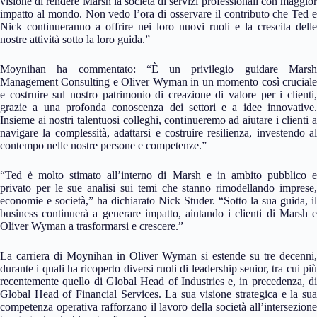
visione di rendere Marsh la società di servizi professionali con maggior
impatto al mondo. Non vedo l’ora di osservare il contributo che Ted e
Nick continueranno a offrire nei loro nuovi ruoli e la crescita delle
nostre attività sotto la loro guida.”
Moynihan ha commentato: “È un privilegio guidare Marsh
Management Consulting e Oliver Wyman in un momento così cruciale
e costruire sul nostro patrimonio di creazione di valore per i clienti,
grazie a una profonda conoscenza dei settori e a idee innovative.
Insieme ai nostri talentuosi colleghi, continueremo ad aiutare i clienti a
navigare la complessità, adattarsi e costruire resilienza, investendo al
contempo nelle nostre persone e competenze.”
“Ted è molto stimato all’interno di Marsh e in ambito pubblico e
privato per le sue analisi sui temi che stanno rimodellando imprese,
economie e società,” ha dichiarato Nick Studer. “Sotto la sua guida, il
business continuerà a generare impatto, aiutando i clienti di Marsh e
Oliver Wyman a trasformarsi e crescere.”
La carriera di Moynihan in Oliver Wyman si estende su tre decenni,
durante i quali ha ricoperto diversi ruoli di leadership senior, tra cui più
recentemente quello di Global Head of Industries e, in precedenza, di
Global Head of Financial Services. La sua visione strategica e la sua
competenza operativa rafforzano il lavoro della società all’intersezione