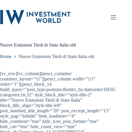
Salta
al
contenuto
Nuove Emissioni Titoli di Stato Italia old
Home
Nuove Emissioni Titoli di Stato Italia old
[vc_row][vc_column][penci_container
container_layout=”11″][penci_column width=”1/1″
order=”1″][penci_block_14
build_query=”post_type:post|size:8|order_by:date|order:DESC
|categories:16,32″ style_block_title=”style-title-2″
title=”Nuove Emissioni Titoli di Stato Italia”
block_title_align=”style-title-left”
post_standard_title_length=”20″ post_excrept_length=”15″
style_pag=”infinite” limit_loadmore=”4″
hide_comment=”true” hide_icon_post_format=”true”
hide_cat=”true” hide_count_view=”true”
block_id=”penci_block_14-1535030800724″