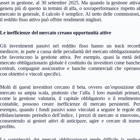
asset in gestione, al 30 settembre 2025. Ma quando la gestione attiva
genera più di questo in termini di alfa, o sovraperformance rispetto al
mercato in generale, il calcolo è semplice. Al netto delle commissioni,
il reddito fisso attivo può offrire rendimenti migliori.
Le inefficienze del mercato creano opportunità attive
Gli investimenti passivi nel reddito fisso hanno un track record
mediocre, in parte a causa delle peculiarità del mercato obbligazionario
che favoriscono la gestione attiva. Per esempio, quasi la metà del
mercato obbligazionario globale è costituito da investitori come banche
centrali, compagnie assicurative e banche commerciali che operano
con obiettivi e vincoli specifici.
Molti di questi investitori cercano il beta, ovvero un’esposizione di
mercato su ampia scala, piuttosto che l’alfa. I loro mandati primari,
come la gestione valutaria, il capitale obbligatorio o il rendimento
contabile, possono creare inefficienze di mercato persistenti. Per
esempio, quando i fondi passivi sono vincolati a seguire le regole di
ribilanciamento periodico dell’indice, i prezzi di mercato si muovono,
consentendo ai gestori attivi di anticipare, agire e cercare di trarne
profitto.
La complessità dei mercati obbligazionari rende difficile la replica