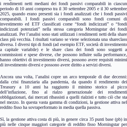
i rendimenti netti mediani dei fondi passivi comparabili in ciascun
periodo di 10 anni compreso tra il 30 settembre 2005 e il 30 settembre
2025, quando erano presenti sia i fondi analizzati che i fondi passivi
comparabili. I fondi passivi comparabili sono fondi comuni di
investimento ed ETF classificati come “fondi indicizzati” o “fondi
indicizzati potenziati” nella stessa categoria Morningstar dei fondi
analizzati. Per l’analisi sono stati utilizzati i rendimenti netti della share
class più vecchia. I risultati variano se viene selezionata una shareclass
diversa. I diversi tipi di fondi (ad esempio ETF, società di investimento
a capitale variabile) e le share class dei fondi sono soggetti a
commissioni e spese diverse, che possono influire sulla performance,
hanno obiettivi di investimento diversi, possono avere requisiti minimi
di investimento diversi e possono avere diritto a servizi diversi.
Ancora una volta, l’analisi copre un arco temporale di due decenni:
dalla crisi finanziaria alla pandemia, da quando il rendimento dei
Treasury a 10 anni ha raggiunto il minimo storico al picco
dell’inflazione, fino al rialzo generazionale dei rendimenti
obbligazionari, dai mercati ribassisti a quelli rialzisti e tutto ciò che sta
nel mezzo. In questa vasta gamma di condizioni, la gestione attiva nel
reddito fisso ha sovraperformato in media quella passiva.
Sì, la gestione attiva costa di più, in genere circa 35 punti base (pb) in
più nelle cinque maggiori categorie di reddito fisso Morningstar per