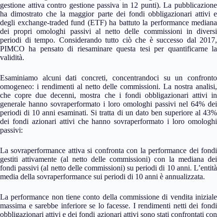
gestione attiva contro gestione passiva in 12 punti). La pubblicazione
ha dimostrato che la maggior parte dei fondi obbligazionari attivi e
degli exchange-traded fund (ETF) ha battuto la performance mediana
dei propri omologhi passivi al netto delle commissioni in diversi
periodi di tempo. Considerando tutto ciò che è successo dal 2017,
PIMCO ha pensato di riesaminare questa tesi per quantificarne la
validità.
Esaminiamo alcuni dati concreti, concentrandoci su un confronto
omogeneo: i rendimenti al netto delle commissioni. La nostra analisi,
che copre due decenni, mostra che i fondi obbligazionari attivi in
generale hanno sovraperformato i loro omologhi passivi nel 64% dei
periodi di 10 anni esaminati. Si tratta di un dato ben superiore al 43%
dei fondi azionari attivi che hanno sovraperformato i loro omologhi
passivi:
La sovraperformance attiva si confronta con la performance dei fondi
gestiti attivamente (al netto delle commissioni) con la mediana dei
fondi passivi (al netto delle commissioni) su periodi di 10 anni. L’entità
media della sovraperformance sui periodi di 10 anni è annualizzata.
La performance non tiene conto della commissione di vendita iniziale
massima e sarebbe inferiore se lo facesse. I rendimenti netti dei fondi
obbligazionari attivi e dei fondi azionari attivi sono stati confrontati con