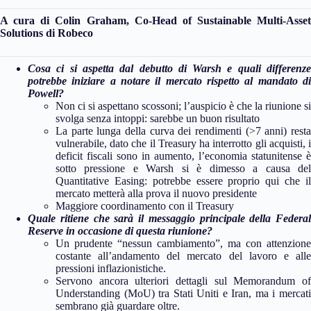
A cura di Colin Graham, Co-Head of Sustainable Multi-Asset
Solutions di Robeco
Cosa ci si aspetta dal debutto di Warsh e quali differenze
potrebbe iniziare a notare il mercato rispetto al mandato di
Powell?
Non ci si aspettano scossoni; l’auspicio è che la riunione si
svolga senza intoppi: sarebbe un buon risultato
La parte lunga della curva dei rendimenti (>7 anni) resta
vulnerabile, dato che il Treasury ha interrotto gli acquisti, i
deficit fiscali sono in aumento, l’economia statunitense è
sotto pressione e Warsh si è dimesso a causa del
Quantitative Easing: potrebbe essere proprio qui che il
mercato metterà alla prova il nuovo presidente
Maggiore coordinamento con il Treasury
Quale ritiene che sarà il messaggio principale della Federal
Reserve in occasione di questa riunione?
Un prudente “nessun cambiamento”, ma con attenzione
costante all’andamento del mercato del lavoro e alle
pressioni inflazionistiche.
Servono ancora ulteriori dettagli sul Memorandum of
Understanding (MoU) tra Stati Uniti e Iran, ma i mercati
sembrano già guardare oltre.