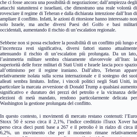
che ci fosse ancora una possibilità di negoziazione; dall’ampiezza degli
attacchi statunitensi e israeliani, che dimostrano una reale volontà di
rovesciare il regime di Teheran e dalla dichiarata intenzione dall’Iran di
ampliare il conflitto. Infatti, le azioni di ritorsione hanno interessato non
solo Israele, ma anche diversi Paesi del Golfo e basi militari
occidentali, aumentando il rischio di un’escalation regionale.
Sebbene non si possa escludere la possibilità di un conflitto più lungo e
l’incertezza resti significativa, diversi fattori stanno attualmente
attenuando il rischio di un’escalation più prolungata. Da un lato,
l’asimmetria militare sembra chiaramente sfavorevole all’Iran: la
superiorità delle forze militari di Stati Uniti e Israele lascia poco spazio
all’ottimismo per il regime iraniano. Dall’altro, Teheran appare
relativamente isolata sulla scena internazionale e il sostegno dei suoi
alleati sembra limitato. Infine, i vincoli politici negli Stati Uniti, in
particolare la marcata avversione di Donald Trump a qualsiasi aumento
significativo e duraturo dei prezzi del petrolio e la vicinanza delle
elezioni di metà mandato, rendono particolarmente delicata per
Washington la gestione prolungata del conflitto.
In questo contesto, i movimenti di mercato restano contenuti: l’Euro
Stoxx 50 è sceso circa il 2,1%, l’indice creditizio iTraxx Xover ha
perso circa dieci punti base a 267 e il petrolio è in rialzo di circa il
6,2%, un movimento che per il momento rimane relativamente