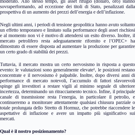
moderato. Allo stesso tempo, gli asset rifugio (dollaro, oro) stanno
sovraperformando, ad eccezione dei titoli di Stato, penalizzati dalla
prospettiva di un aumento dei prezzi dell’energia e dell’inflazione.
Negli ultimi anni, i periodi di tensione geopolitica hanno avuto soltanto
un effetto temporaneo e limitato sulla performance degli asset rischiosi
e al momento non vi è motivo di attendersi un esito diverso. Inoltre, il
mercato petrolifero resta adeguatamente rifornito e l’OPEC+ ha
dimostrato di essere disposta ad aumentare la produzione per garantire
un certo grado di stabilità dei prezzi.
Tuttavia, il mercato mostra un certo nervosismo in risposta a questo
evento: le valutazioni sono generalmente elevate¹, le posizioni restano
concentrate e il nervosismo è palpabile. Inoltre, dopo diversi anni di
performance di mercato notevoli, l’accumulo di fattori sfavorevoli
spinge gli investitori a restare vigili al minimo segnale di ulteriore
incertezza, determinando un ritracciamento tecnico. Infine, il principale
canale di trasmissione resta l’energia, in particolare il petrolio, e
continueremo a monitorare attentamente qualsiasi chiusura parziale o
totale prolungata dello Stretto di Hormuz, che potrebbe riaccendere le
aspettative di inflazione e avere un impatto più significativo sui
mercati.
Qual è il nostro posizionamento?