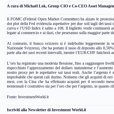
A cura di Michaël Lok, Group CIO e Co-CEO Asset Manageme
Il FOMC (Federal Open Market Committee) ha alzato le proiezioni di
dot plot della Fed evidenzia aspettative per due soli tagli dei tassi 
curva e l’USD Index è salito a 108. Il biglietto verde continuerà ad
legate al commercio e ai dazi, che peseranno sulla maggior parte dell
Al contrario, il franco svizzero si è indebolito leggermente in 
Nazionale Svizzera), che ha portato il tasso di deposito allo 0,5
parte alta dei suoi recenti intervalli, mentre l’EUR/CHF faticherà ad
L’oro ha registrato una modesta flessione, fino a raggiungere livell
rispecchiato l’apprezzamento del dollaro statunitense e l’aumento
nostro proxy per le aspettative sui tassi reali. Anche l’argento è 
improbabile che questi cali durino. Notiamo che gli acquisti di oro
mesi, con la Cina che ha effettuato acquisti per il secondo mes
trentennali è costruttivo sia per l’oro che per l’argento, in quanto rifl
Fonte: InvestmentWorld.it
Iscriviti alla Newsletter di Investment World.it