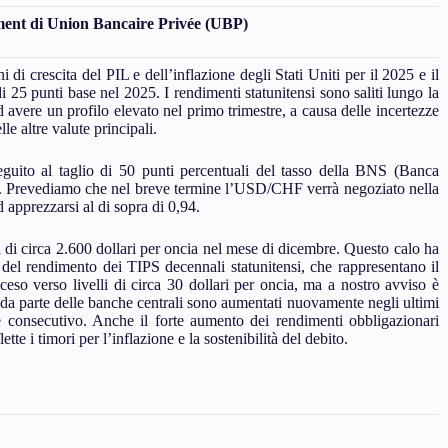
nt di Union Bancaire Privée (UBP)
 crescita del PIL e dell’inflazione degli Stati Uniti per il 2025 e il
di 25 punti base nel 2025. I rendimenti statunitensi sono saliti lungo la
 avere un profilo elevato nel primo trimestre, a causa delle incertezze
e altre valute principali.
seguito al taglio di 50 punti percentuali del tasso della BNS (Banca
0%. Prevediamo che nel breve termine l’USD/CHF verrà negoziato nella
 apprezzarsi al di sopra di 0,94.
i di circa 2.600 dollari per oncia nel mese di dicembre. Questo calo ha
 del rendimento dei TIPS decennali statunitensi, che rappresentano il
sceso verso livelli di circa 30 dollari per oncia, ma a nostro avviso è
 da parte delle banche centrali sono aumentati nuovamente negli ultimi
e consecutivo. Anche il forte aumento dei rendimenti obbligazionari
ette i timori per l’inflazione e la sostenibilità del debito.