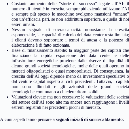
Costante aumento delle “storie di successo” legate all’AI: il
numero di utenti è in crescita, sempre più aziende utilizzano l’AI
e sempre più spesso le macchine svolgono mansioni “umane”
con un’efficacia pari, se non addirittura superiore, a quella di noi
esseri umani.
Nessun segnale di sovraccapacità: nonostante la crescita
esponenziale, la capacità di calcolo dei data center resta limitata;
i clienti devono sopportare i tempi di attesa e la potenza di
elaborazione è di fatto razionata.
Base di finanziamento stabile: la maggior parte dei capitali che
finanziano la rapida espansione dei data center e delle
infrastrutture energetiche proviene dalle riserve di liquidità di
alcune grandi società tecnologiche, molte delle quali operano in
mercati oligopolistici o quasi monopolistici. Di conseguenza, la
crescita dell’AI oggi dipende meno da investimenti speculativi o
dal venture capital rispetto ai cicli precedenti. Tuttavia, i capitali
non sono illimitati e gli azionisti delle grandi società
tecnologiche continuano a chiedere ritorni solidi.
Valutazioni elevate ma non eccessive: le valutazioni delle società
del settore dell’AI sono alte ma ancora non raggiungono i livelli
estremi registrati nei precedenti picchi di mercato.
Alcuni aspetti fanno pensare a
segnali iniziali di surriscaldamento
: