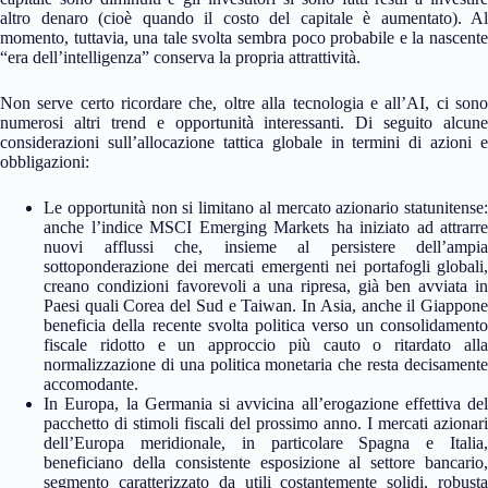
altro denaro (cioè quando il costo del capitale è aumentato). Al
momento, tuttavia, una tale svolta sembra poco probabile e la nascente
“era dell’intelligenza” conserva la propria attrattività.
Non serve certo ricordare che, oltre alla tecnologia e all’AI, ci sono
numerosi altri trend e opportunità interessanti. Di seguito alcune
considerazioni sull’allocazione tattica globale in termini di azioni e
obbligazioni:
Le opportunità non si limitano al mercato azionario statunitense:
anche l’indice MSCI Emerging Markets ha iniziato ad attrarre
nuovi afflussi che, insieme al persistere dell’ampia
sottoponderazione dei mercati emergenti nei portafogli globali,
creano condizioni favorevoli a una ripresa, già ben avviata in
Paesi quali Corea del Sud e Taiwan. In Asia, anche il Giappone
beneficia della recente svolta politica verso un consolidamento
fiscale ridotto e un approccio più cauto o ritardato alla
normalizzazione di una politica monetaria che resta decisamente
accomodante.
In Europa, la Germania si avvicina all’erogazione effettiva del
pacchetto di stimoli fiscali del prossimo anno. I mercati azionari
dell’Europa meridionale, in particolare Spagna e Italia,
beneficiano della consistente esposizione al settore bancario,
segmento caratterizzato da utili costantemente solidi, robusta