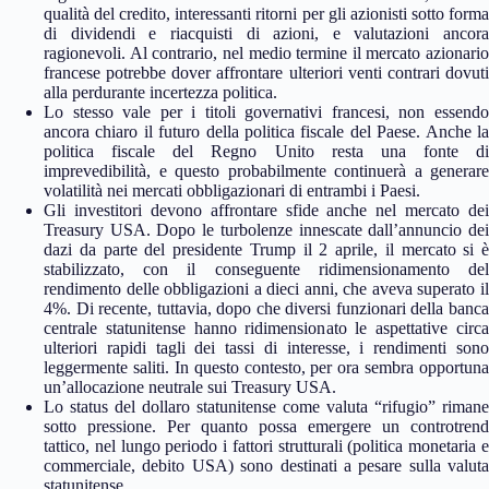
qualità del credito, interessanti ritorni per gli azionisti sotto forma
di dividendi e riacquisti di azioni, e valutazioni ancora
ragionevoli. Al contrario, nel medio termine il mercato azionario
francese potrebbe dover affrontare ulteriori venti contrari dovuti
alla perdurante incertezza politica.
Lo stesso vale per i titoli governativi francesi, non essendo
ancora chiaro il futuro della politica fiscale del Paese. Anche la
politica fiscale del Regno Unito resta una fonte di
imprevedibilità, e questo probabilmente continuerà a generare
volatilità nei mercati obbligazionari di entrambi i Paesi.
Gli investitori devono affrontare sfide anche nel mercato dei
Treasury USA. Dopo le turbolenze innescate dall’annuncio dei
dazi da parte del presidente Trump il 2 aprile, il mercato si è
stabilizzato, con il conseguente ridimensionamento del
rendimento delle obbligazioni a dieci anni, che aveva superato il
4%. Di recente, tuttavia, dopo che diversi funzionari della banca
centrale statunitense hanno ridimensionato le aspettative circa
ulteriori rapidi tagli dei tassi di interesse, i rendimenti sono
leggermente saliti. In questo contesto, per ora sembra opportuna
un’allocazione neutrale sui Treasury USA.
Lo status del dollaro statunitense come valuta “rifugio” rimane
sotto pressione. Per quanto possa emergere un controtrend
tattico, nel lungo periodo i fattori strutturali (politica monetaria e
commerciale, debito USA) sono destinati a pesare sulla valuta
statunitense.