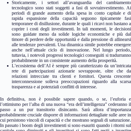
Storicamente, i settori all’avanguardia del cambiamento
tecnologico sono stati soggetti a fasi di sovrainvestimento. Ai
periodi di grande aumento della spesa in conto capitale e di
rapida espansione della capacità seguono tipicamente fasi
temporanee di disillusione, durante le quali i ricavi non bastano a
coprire i costi degli investimenti. In tali momenti, le decisioni
sono guidate meno da solide logiche economiche e più dal
timore di perdere delle opportunità e dalla pressione di allinearsi
alle tendenze prevalenti. Una dinamica simile potrebbe emergere
anche nell’attuale ciclo di innovazione. Nel lungo periodo,
tuttavia, i notevoli progressi tecnologici conseguiti si tradurranno
probabilmente in un consistente aumento della prosperità.
L’ecosistema dell’AI è sempre più caratterizzato da un’intricata
rete di partecipazioni azionarie sovrapposte, oltre che da
relazioni intrecciate tra clienti e fornitori. Questa crescente
interconnessione solleva preoccupazioni riguardo alla scarsa
trasparenza e ai potenziali conflitti di interesse.
In definitiva, non è possibile sapere quando, o se, l’euforia e
l’ottimismo per l’alba di una nuova “era dell’intelligenza” cederanno il
passo a un pur transitorio disincanto. Sarà allora d’importanza
probabilmente cruciale disporre di informazioni dettagliate sulle aree in
cui persistono vincoli di capacità e che mostrano segnali di saturazione.
In passato i boom degli investimenti si sono esauriti quando i ritorni sul
capitale sono diminuiti e gli investitori si sono fatti restii a investire