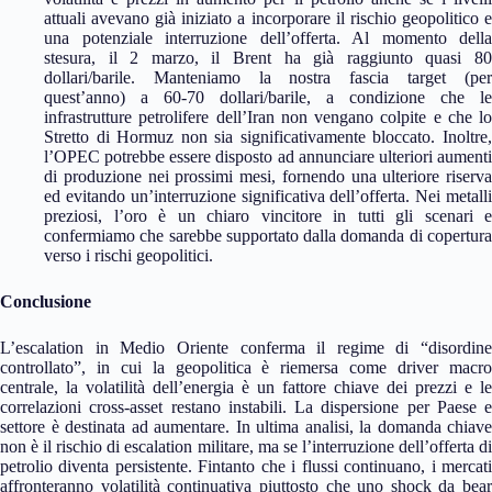
attuali avevano già iniziato a incorporare il rischio geopolitico e
una potenziale interruzione dell’offerta. Al momento della
stesura, il 2 marzo, il Brent ha già raggiunto quasi 80
dollari/barile. Manteniamo la nostra fascia target (per
quest’anno) a 60-70 dollari/barile, a condizione che le
infrastrutture petrolifere dell’Iran non vengano colpite e che lo
Stretto di Hormuz non sia significativamente bloccato. Inoltre,
l’OPEC potrebbe essere disposto ad annunciare ulteriori aumenti
di produzione nei prossimi mesi, fornendo una ulteriore riserva
ed evitando un’interruzione significativa dell’offerta. Nei metalli
preziosi, l’oro è un chiaro vincitore in tutti gli scenari e
confermiamo che sarebbe supportato dalla domanda di copertura
verso i rischi geopolitici.
Conclusione
L’escalation in Medio Oriente conferma il regime di “disordine
controllato”, in cui la geopolitica è riemersa come driver macro
centrale, la volatilità dell’energia è un fattore chiave dei prezzi e le
correlazioni cross-asset restano instabili. La dispersione per Paese e
settore è destinata ad aumentare. In ultima analisi, la domanda chiave
non è il rischio di escalation militare, ma se l’interruzione dell’offerta di
petrolio diventa persistente. Fintanto che i flussi continuano, i mercati
affronteranno volatilità continuativa piuttosto che uno shock da bear