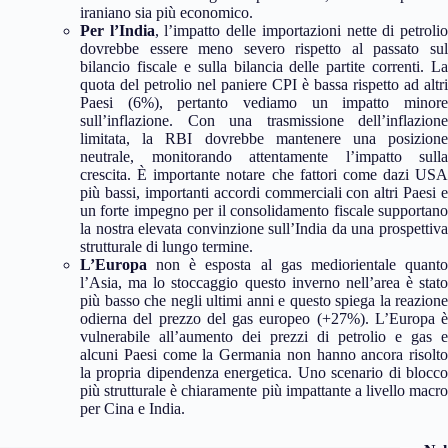
iraniano sia più economico.
Per l’India
, l’impatto delle importazioni nette di petroli
dovrebbe essere meno severo rispetto al passato sul
bilancio fiscale e sulla bilancia delle partite correnti. La
quota del petrolio nel paniere CPI è bassa rispetto ad altri
Paesi (6%), pertanto vediamo un impatto minore
sull’inflazione. Con una trasmissione dell’inflazione
limitata, la RBI dovrebbe mantenere una posizione
neutrale, monitorando attentamente l’impatto sulla
crescita. È importante notare che fattori come dazi USA
più bassi, importanti accordi commerciali con altri Paesi e
un forte impegno per il consolidamento fiscale supportano
la nostra elevata convinzione sull’India da una prospettiva
strutturale di lungo termine.
L’Europa
non è esposta al gas mediorientale quanto
l’Asia, ma lo stoccaggio questo inverno nell’area è stato
più basso che negli ultimi anni e questo spiega la reazione
odierna del prezzo del gas europeo (+27%). L’Europa è
vulnerabile all’aumento dei prezzi di petrolio e gas e
alcuni Paesi come la Germania non hanno ancora risolto
la propria dipendenza energetica. Uno scenario di blocco
più strutturale è chiaramente più impattante a livello macro
per Cina e India.