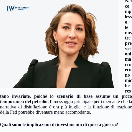
Nel
co
mp
less
o,
le
nos
tre
pre
visi
oni
ma
cro
eco
no
mic
he
res
tano invariate, poiché lo scenario di base assume un picco
temporaneo del petrolio.
Il messaggio principale per i mercati è che la
narrativa di disinflazione è ora più fragile, e la funzione di reazione
della Fed potrebbe diventare meno accomodante.
Quali sono le implicazioni di investimento di questa guerra?