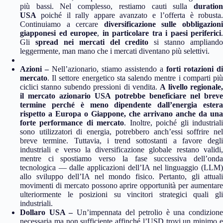
più bassi. Nel complesso, restiamo cauti sulla
duration
USA
poiché il rally appare avanzato e l’offerta è robusta.
Continuiamo a cercare
diversificazione sulle obbligazion
giapponesi ed europee
,
in particolare tra i paesi periferici
.
Gli
spread nei mercati del credito
si stanno ampliando
leggermente, man mano che i mercati diventano più selettivi.
Azioni –
Nell’azionario, stiamo assistendo a
forti rotazioni di
mercato
. Il settore energetico sta salendo mentre i comparti più
ciclici stanno subendo pressioni di vendita.
A livello regionale,
il mercato azionario USA potrebbe beneficiare nel breve
termine perché è meno dipendente dall’energia estera
rispetto a Europa o Giappone, che arrivano anche da una
forte performance di mercato
. Inoltre, poiché gli industrial
sono utilizzatori di energia, potrebbero anch’essi soffrire nel
breve termine. Tuttavia, i trend sottostanti a favore degli
industriali e verso la diversificazione globale restano validi,
mentre ci spostiamo verso la fase successiva dell’onda
tecnologica — dalle applicazioni dell’IA nel linguaggio (LLM)
allo sviluppo dell’IA nel mondo fisico. Pertanto, gli attuali
movimenti di mercato possono aprire opportunità per aumentare
ulteriormente le posizioni su vincitori strategici quali gli
industriali.
Dollaro USA –
Un’impennata del petrolio è una condizione
necessaria ma non sufficiente affinché l’USD trovi un minimo e