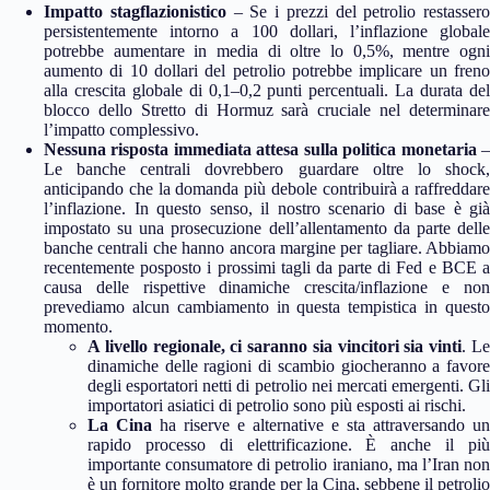
Impatto stagflazionistico
– Se i prezzi del petrolio restassero
persistentemente intorno a 100 dollari, l’inflazione globale
potrebbe aumentare in media di oltre lo 0,5%, mentre ogni
aumento di 10 dollari del petrolio potrebbe implicare un freno
alla crescita globale di 0,1–0,2 punti percentuali. La durata del
blocco dello Stretto di Hormuz sarà cruciale nel determinare
l’impatto complessivo.
Nessuna risposta immediata attesa sulla politica monetaria
–
Le banche centrali dovrebbero guardare oltre lo shock,
anticipando che la domanda più debole contribuirà a raffreddare
l’inflazione. In questo senso, il nostro scenario di base è già
impostato su una prosecuzione dell’allentamento da parte delle
banche centrali che hanno ancora margine per tagliare. Abbiamo
recentemente posposto i prossimi tagli da parte di Fed e BCE a
causa delle rispettive dinamiche crescita/inflazione e non
prevediamo alcun cambiamento in questa tempistica in questo
momento.
A livello regionale,
ci saranno sia vincitori sia vinti
. L
dinamiche delle ragioni di scambio giocheranno a favore
degli esportatori netti di petrolio nei mercati emergenti. Gli
importatori asiatici di petrolio sono più esposti ai rischi.
La Cina
ha riserve e alternative e sta attraversando un
rapido processo di elettrificazione. È anche il più
importante consumatore di petrolio iraniano, ma l’Iran non
è un fornitore molto grande per la Cina, sebbene il petrolio