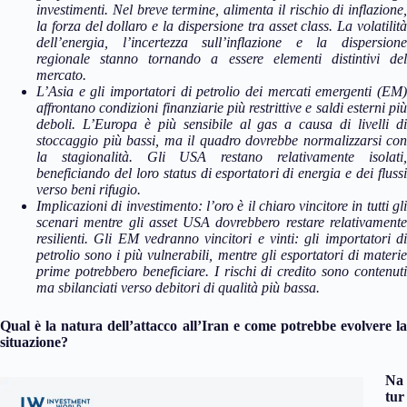
investimenti. Nel breve termine, alimenta il rischio di inflazione,
la forza del dollaro e la dispersione tra asset class. La volatilità
dell’energia, l’incertezza sull’inflazione e la dispersione
regionale stanno tornando a essere elementi distintivi del
mercato.
L’Asia e gli importatori di petrolio dei mercati emergenti (EM)
affrontano condizioni finanziarie più restrittive e saldi esterni più
deboli. L’Europa è più sensibile al gas a causa di livelli di
stoccaggio più bassi, ma il quadro dovrebbe normalizzarsi con
la stagionalità. Gli USA restano relativamente isolati,
beneficiando del loro status di esportatori di energia e dei flussi
verso beni rifugio.
Implicazioni di investimento: l’oro è il chiaro vincitore in tutti gli
scenari mentre gli asset USA dovrebbero restare relativamente
resilienti. Gli EM vedranno vincitori e vinti: gli importatori di
petrolio sono i più vulnerabili, mentre gli esportatori di materie
prime potrebbero beneficiare. I rischi di credito sono contenuti
ma sbilanciati verso debitori di qualità più bassa.
Qual è la natura dell’attacco all’Iran e come potrebbe evolvere la
situazione?
Na
tur