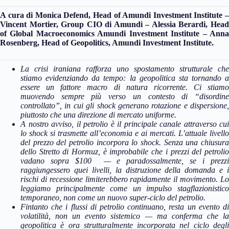
A cura di
Monica Defend, Head of Amundi Investment Institute 
Vincent Mortier, Group CIO di Amundi – Alessia Berardi, Head
of Global Macroeconomics Amundi Investment Institute – Anna
Rosenberg, Head of Geopolitics, Amundi Investment Institute.
La crisi iraniana rafforza uno spostamento strutturale che
stiamo evidenziando da tempo: la geopolitica sta tornando a
essere un fattore macro di natura ricorrente. Ci stiamo
muovendo sempre più verso un contesto di “disordine
controllato”, in cui gli shock generano rotazione e dispersione,
piuttosto che una direzione di mercato uniforme.
A nostro avviso, il petrolio è il principale canale attraverso cui
lo shock si trasmette all’economia e ai mercati. L’attuale livello
del prezzo del petrolio incorpora lo shock. Senza una chiusura
dello Stretto di Hormuz, è improbabile che i prezzi del petrolio
vadano sopra $100 — e paradossalmente, se i prezzi
raggiungessero quei livelli, la distruzione della domanda e i
rischi di recessione limiterebbero rapidamente il movimento. Lo
leggiamo principalmente come un impulso stagflazionistico
temporaneo, non come un nuovo super-ciclo del petrolio.
Fintanto che i flussi di petrolio continuano, resta un evento di
volatilità, non un evento sistemico — ma conferma che la
geopolitica è ora strutturalmente incorporata nel ciclo degli