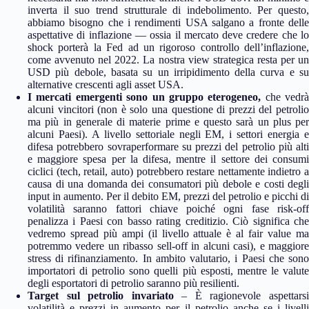
inverta il suo trend strutturale di indebolimento. Per questo,
abbiamo bisogno che i rendimenti USA salgano a fronte delle
aspettative di inflazione — ossia il mercato deve credere che lo
shock porterà la Fed ad un rigoroso controllo dell’inflazione,
come avvenuto nel 2022. La nostra view strategica resta per un
USD più debole, basata su un irripidimento della curva e su
alternative crescenti agli asset USA.
I mercati emergenti sono un gruppo eterogeneo,
che vedrà
alcuni vincitori (non è solo una questione di prezzi del petrolio
ma più in generale di materie prime e questo sarà un plus per
alcuni Paesi). A livello settoriale negli EM, i settori energia e
difesa potrebbero sovraperformare su prezzi del petrolio più alti
e maggiore spesa per la difesa, mentre il settore dei consumi
ciclici (tech, retail, auto) potrebbero restare nettamente indietro a
causa di una domanda dei consumatori più debole e costi degli
input in aumento. Per il debito EM, prezzi del petrolio e picchi di
volatilità saranno fattori chiave poiché ogni fase risk-off
penalizza i Paesi con basso rating creditizio. Ciò significa che
vedremo spread più ampi (il livello attuale è al fair value ma
potremmo vedere un ribasso sell-off in alcuni casi), e maggiore
stress di rifinanziamento. In ambito valutario, i Paesi che sono
importatori di petrolio sono quelli più esposti, mentre le valute
degli esportatori di petrolio saranno più resilienti.
Target sul petrolio invariato
– È ragionevole aspettars
volatilità e prezzi in aumento per il petrolio anche se i livelli