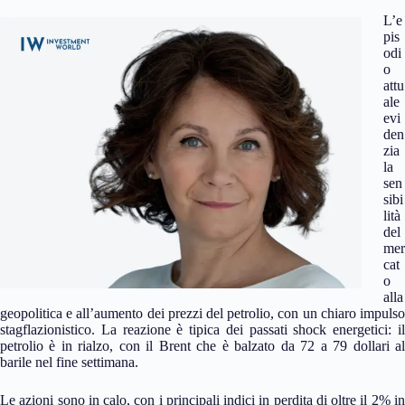
L’e
pis
odi
o
attu
ale
evi
den
zia
la
sen
sibi
lità
del
mer
cat
o
alla
geopolitica e all’aumento dei prezzi del petrolio, con un chiaro impulso
stagflazionistico. La reazione è tipica dei passati shock energetici: il
petrolio è in rialzo, con il Brent che è balzato da 72 a 79 dollari al
barile nel fine settimana.
Le azioni sono in calo, con i principali indici in perdita di oltre il 2% in