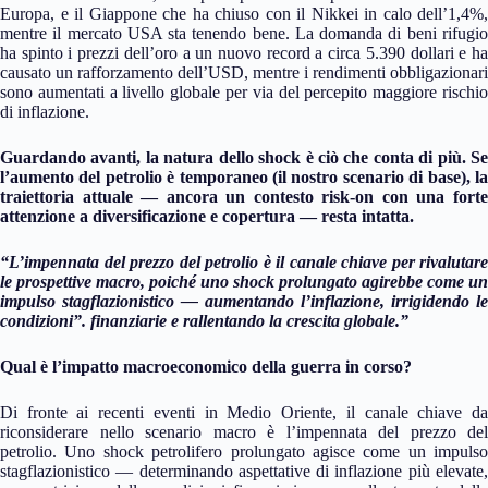
Europa, e il Giappone che ha chiuso con il Nikkei in calo dell’1,4%,
mentre il mercato USA sta tenendo bene. La domanda di beni rifugio
ha spinto i prezzi dell’oro a un nuovo record a circa 5.390 dollari e ha
causato un rafforzamento dell’USD, mentre i rendimenti obbligazionari
sono aumentati a livello globale per via del percepito maggiore rischio
di inflazione.
Guardando avanti, la natura dello shock è ciò che conta di più. Se
l’aumento del petrolio è temporaneo (il nostro scenario di base), la
traiettoria attuale — ancora un contesto risk-on con una forte
attenzione a diversificazione e copertura — resta intatta.
“L’impennata del prezzo del petrolio è il canale chiave per rivalutare
le prospettive macro, poiché uno shock prolungato agirebbe come un
impulso stagflazionistico — aumentando l’inflazione, irrigidendo le
condizioni”. finanziarie e rallentando la crescita globale.”
Qual è l’impatto macroeconomico della guerra in corso?
Di fronte ai recenti eventi in Medio Oriente, il canale chiave da
riconsiderare nello scenario macro è l’impennata del prezzo del
petrolio. Uno shock petrolifero prolungato agisce come un impulso
stagflazionistico — determinando aspettative di inflazione più elevate,