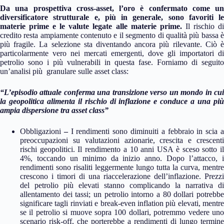
Da una prospettiva cross-asset, l’oro è confermato come un
diversificatore strutturale e, più in generale, sono favoriti le
materie prime e le valute legate alle materie prime.
Il rischio d
credito resta ampiamente contenuto e il segmento di qualità più bassa è
più fragile. La selezione sta diventando ancora più rilevante. Ciò è
particolarmente vero nei mercati emergenti, dove gli importatori di
petrolio sono i più vulnerabili in questa fase. Forniamo di seguito
un’analisi più granulare sulle asset class:
“L’episodio attuale conferma una transizione verso un mondo in cui
la geopolitica alimenta il rischio di inflazione e conduce a una più
ampia dispersione tra asset class”
Obbligazioni
–
I rendimenti sono diminuiti a febbraio in scia 
preoccupazioni su valutazioni azionarie, crescita e crescenti
rischi geopolitici. Il rendimento a 10 anni USA è sceso sotto il
4%, toccando un minimo da inizio anno. Dopo l’attacco, i
rendimenti sono risaliti leggermente lungo tutta la curva, mentre
crescono i timori di una riaccelerazione dell’inflazione. Prezzi
del petrolio più elevati stanno complicando la narrativa di
allentamento dei tassi; un petrolio intorno a 80 dollari potrebbe
significare tagli rinviati e break-even inflation più elevati, mentre
se il petrolio si muove sopra 100 dollari, potremmo vedere uno
scenario risk-off, che porterebbe a rendimenti di lungo termine