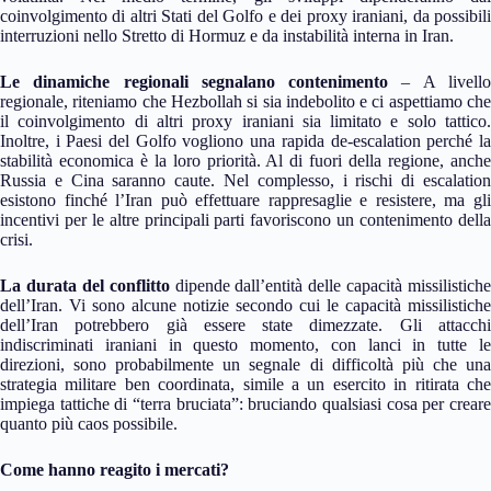
coinvolgimento di altri Stati del Golfo e dei proxy iraniani, da possibili
interruzioni nello Stretto di Hormuz e da instabilità interna in Iran.
Le dinamiche regionali segnalano contenimento
– A livell
regionale, riteniamo che Hezbollah si sia indebolito e ci aspettiamo che
il coinvolgimento di altri proxy iraniani sia limitato e solo tattico.
Inoltre, i Paesi del Golfo vogliono una rapida de-escalation perché la
stabilità economica è la loro priorità. Al di fuori della regione, anche
Russia e Cina saranno caute. Nel complesso, i rischi di escalation
esistono finché l’Iran può effettuare rappresaglie e resistere, ma gli
incentivi per le altre principali parti favoriscono un contenimento della
crisi.
La durata del conflitto
dipende dall’entità delle capacità missilistiche
dell’Iran. Vi sono alcune notizie secondo cui le capacità missilistiche
dell’Iran potrebbero già essere state dimezzate. Gli attacchi
indiscriminati iraniani in questo momento, con lanci in tutte le
direzioni, sono probabilmente un segnale di difficoltà più che una
strategia militare ben coordinata, simile a un esercito in ritirata che
impiega tattiche di “terra bruciata”: bruciando qualsiasi cosa per creare
quanto più caos possibile.
Come hanno reagito i mercati?