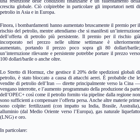
una restrizione delle condizioni finanziarie e un rallentamento della
crescita globale. Ciò colpirebbe in particolare gli importatori netti di
petrolio in Asia e in Europa.
Finora, i bombardamenti hanno aumentato bruscamente il premio per il
rischio del petrolio, mentre attendiamo che si manifesti un’interruzione
dell’offerta di petrolio più persistente. Il premio per il rischio già
incorporato nel prezzo nelle ultime settimane è ulteriormente
aumentato, portando il prezzo poco sopra gli 80 dollari/barile;
un’interruzione rilevante e persistente potrebbe portare il prezzo verso
100 dollari/barile o anche oltre.
Lo Stretto di Hormuz, che gestisce il 20% delle spedizioni globali di
petrolio, è stato bloccato a causa di attacchi aerei. È probabile che le
vendite di petrolio dell’Iran — dirette principalmente verso la Cina —
vengano interrotte, e l’aumento programmato della produzione da parte
dell’OPEC+ così come il petrolio fornito via pipeline dalla regione non
sono sufficienti a compensare l’offerta persa. Anche altre materie prime
sono colpite: fertilizzanti (con impatto su India, Brasile, Australia),
alluminio (dal Medio Oriente verso l’Europa), gas naturale liquefatto
(LNG) e oro.
In particolare: