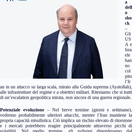
a
dell
o
sho
ck
–
Gli
US
A e
Isra
ele
han
no
col
pito
l’Ir
an in un attacco su larga scala, mirato alla Guida suprema (Ayatollah),
alle infrastrutture del regime e a obiettivi militari. Riteniamo che si tratti
di un’escalation geopolitica mirata, non ancora di una guerra regionale.
Potenziale evoluzione
– Nel breve termine (giorni e settimane),
vedremo probabilmente ulteriori attacchi, mentre l’Iran mantiene la
propria capacità missilistica. Ciò implica un rischio elevato di ritorsione
e i mercati potrebbero reagire principalmente attraverso picchi di
volatilità. Nel medio termine, gli sviluppi dipenderanno dal