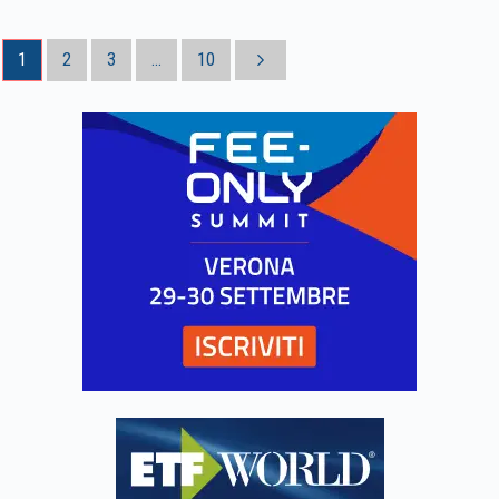
1
2
3
...
10