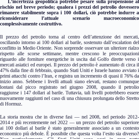
L’incertezza geopolitica potrebbe pesare sulla propensione al
rischio nel breve periodo; qualora i prezzi del petrolio dovessero
rimanere stabilmente sopra i 100 dollari, ciò potrebbe indurre a
riconsiderare l’attuale scenario macroeconomico
complessivamente costruttivo.
Il prezzo del petrolio torna al centro dell’attenzione dei mercati,
oscillando intorno ai 100 dollari al barile, sostenuto dall’escalation del
conflitto in Medio Oriente. Non sorprende osservare un ulteriore rialzo
rispetto alle scorse settimane, mentre crescono le preoccupazioni
riguardo alle forniture energetiche in uscita dal Golfo dirette verso i
mercati asiatici ed europei. Il prezzo del petrolio è aumentato di circa il
47% dalla fine di febbraio, quando Stati Uniti e Israele hanno avviato i
primi attacchi contro l’Iran, e registra un incremento di quasi il 76% da
inizio anno. Sebbene i livelli attuali siano elevati, restano comunque
lontani dal picco registrato nel giugno 2008, quando il petrolio
raggiunse i 147 dollari al barile. Tuttavia, tali livelli potrebbero essere
nuovamente raggiunti nel caso di una chiusura prolungata dello Stretto
di Hormuz.
La storia mostra che in diverse fasi — nel 2008, nel periodo 2012-
2014 e più recentemente nel 2022 — un prezzo del petrolio superiore
ai 100 dollari al barile è stato generalmente associato a un contesto
economico più debole. È possibile che questa volta l’esito sia diverso?