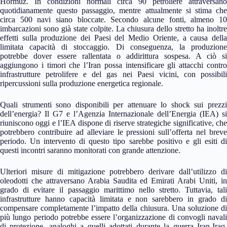
Hormuz. In condizioni normali circa 90 petroliere attraversano
quotidianamente questo passaggio, mentre attualmente si stima che
circa 500 navi siano bloccate. Secondo alcune fonti, almeno 10
imbarcazioni sono già state colpite. La chiusura dello stretto ha inoltre
effetti sulla produzione dei Paesi del Medio Oriente, a causa della
limitata capacità di stoccaggio. Di conseguenza, la produzione
potrebbe dover essere rallentata o addirittura sospesa. A ciò si
aggiungono i timori che l’Iran possa intensificare gli attacchi contro
infrastrutture petrolifere e del gas nei Paesi vicini, con possibili
ripercussioni sulla produzione energetica regionale.
Quali strumenti sono disponibili per attenuare lo shock sui prezzi
dell’energia? Il G7 e l’Agenzia Internazionale dell’Energia (IEA) si
riuniscono oggi e l’IEA dispone di riserve strategiche significative, che
potrebbero contribuire ad alleviare le pressioni sull’offerta nel breve
periodo. Un intervento di questo tipo sarebbe positivo e gli esiti di
questi incontri saranno monitorati con grande attenzione.
Ulteriori misure di mitigazione potrebbero derivare dall’utilizzo di
oleodotti che attraversano Arabia Saudita ed Emirati Arabi Uniti, in
grado di evitare il passaggio marittimo nello stretto. Tuttavia, tali
infrastrutture hanno capacità limitata e non sarebbero in grado di
compensare completamente l’impatto della chiusura. Una soluzione di
più lungo periodo potrebbe essere l’organizzazione di convogli navali
di protezione, analoghi a quelli adottati durante la guerra Iran-Iraq.