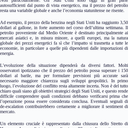
Non particolarmente. Gli Stati Uniti sono oggi in gran parte
autosufficienti dal punto di vista energetico, ma il prezzo del petrolio
resta una variabile globale e anche l’economia statunitense ne risente.
Ad esempio, il prezzo della benzina negli Stati Uniti ha raggiunto 3,50
dollari al gallone, in forte aumento nel corso dell’ultima settimana. Il
petrolio proveniente dal Medio Oriente è destinato principalmente ai
mercati asiatici e, in misura minore, a quelli europei, ma la natura
globale dei prezzi energetici fa sì che l’impatto si trasmetta a tutte le
economie, in particolare a quelle più dipendenti dalle importazioni di
energia.
L’evoluzione della situazione dipenderà da diversi fattori. Molti
osservatori ipotizzano che il prezzo del petrolio possa superare i 150
dollari al barile, ma per formulare previsioni più accurate sarà
necessario maggiore chiarezza sugli sviluppi geopolitici. In primo
luogo, l’evoluzione del conflitto resta altamente incerta. Non è del tutto
chiaro quali siano gli obiettivi strategici degli Stati Uniti, e questo rende
difficile comprendere quali condizioni debbano verificarsi prima che
l’operazione possa essere considerata conclusa. Eventuali segnali di
de-escalation contribuirebbero certamente a migliorare il sentiment di
mercato.
Un elemento cruciale è rappresentato dalla chiusura dello Stretto di