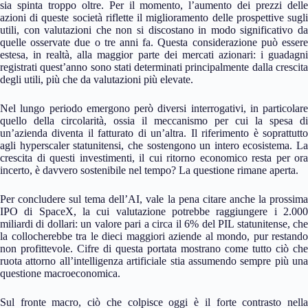
sia spinta troppo oltre. Per il momento, l’aumento dei prezzi delle
azioni di queste società riflette il miglioramento delle prospettive sugli
utili, con valutazioni che non si discostano in modo significativo da
quelle osservate due o tre anni fa. Questa considerazione può essere
estesa, in realtà, alla maggior parte dei mercati azionari: i guadagni
registrati quest’anno sono stati determinati principalmente dalla crescita
degli utili, più che da valutazioni più elevate.
Nel lungo periodo emergono però diversi interrogativi, in particolare
quello della circolarità, ossia il meccanismo per cui la spesa di
un’azienda diventa il fatturato di un’altra. Il riferimento è soprattutto
agli hyperscaler statunitensi, che sostengono un intero ecosistema. La
crescita di questi investimenti, il cui ritorno economico resta per ora
incerto, è davvero sostenibile nel tempo? La questione rimane aperta.
Per concludere sul tema dell’AI, vale la pena citare anche la prossima
IPO di SpaceX, la cui valutazione potrebbe raggiungere i 2.000
miliardi di dollari: un valore pari a circa il 6% del PIL statunitense, che
la collocherebbe tra le dieci maggiori aziende al mondo, pur restando
non profittevole. Cifre di questa portata mostrano come tutto ciò che
ruota attorno all’intelligenza artificiale stia assumendo sempre più una
questione macroeconomica.
Sul fronte macro, ciò che colpisce oggi è il forte contrasto nella