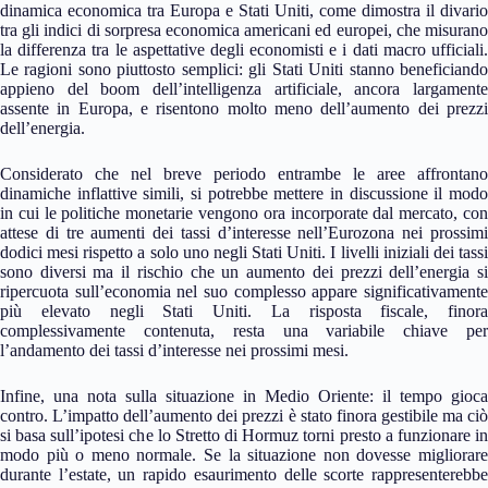
dinamica economica tra Europa e Stati Uniti, come dimostra il divario
tra gli indici di sorpresa economica americani ed europei, che misurano
la differenza tra le aspettative degli economisti e i dati macro ufficiali.
Le ragioni sono piuttosto semplici: gli Stati Uniti stanno beneficiando
appieno del boom dell’intelligenza artificiale, ancora largamente
assente in Europa, e risentono molto meno dell’aumento dei prezzi
dell’energia.
Considerato che nel breve periodo entrambe le aree affrontano
dinamiche inflattive simili, si potrebbe mettere in discussione il modo
in cui le politiche monetarie vengono ora incorporate dal mercato, con
attese di tre aumenti dei tassi d’interesse nell’Eurozona nei prossimi
dodici mesi rispetto a solo uno negli Stati Uniti. I livelli iniziali dei tassi
sono diversi ma il rischio che un aumento dei prezzi dell’energia si
ripercuota sull’economia nel suo complesso appare significativamente
più elevato negli Stati Uniti. La risposta fiscale, finora
complessivamente contenuta, resta una variabile chiave per
l’andamento dei tassi d’interesse nei prossimi mesi.
Infine, una nota sulla situazione in Medio Oriente: il tempo gioca
contro. L’impatto dell’aumento dei prezzi è stato finora gestibile ma ciò
si basa sull’ipotesi che lo Stretto di Hormuz torni presto a funzionare in
modo più o meno normale. Se la situazione non dovesse migliorare
durante l’estate, un rapido esaurimento delle scorte rappresenterebbe