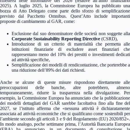
riflettersi nelle informative del 2026 (relative all’anno finanziario
2025). A luglio 2025, la Commissione Europea ha pubblicato una
bozza di Atto Delegato come parte dello sforzo di semplificazione
previsto dal Pacchetto Omnibus. Quest’Atto include importanti
proposte di cambiamento al GAR, come:
Esclusione dal suo denominatore delle società non soggette alla
Corporate Sustainability Reporting Directive
(CSRD),
Introduzione di un criterio di materialità che permetta alle
istituzioni finanziarie di escludere asset finanziari che
rappresentano meno del 10% dei prestiti o investimenti dedicati
ad attività specifiche,
Semplificazione dei modelli di rendicontazione, che porterebbe a
una riduzione dell’89% dei dati richiesti.
Anche se alcune di queste misure rispondono direttamente alle
preoccupazioni delle banche, altre potrebbero, almeno
temporaneamente, ridurre la trasparenza nella divulgazione. Per
esempio, la Commissione Europea ha annunciato che la pubblicazione
dei modelli dettagliati del GAR sarebbe facoltativa fino alla fine del
2027, se l’istituto afferma che «nessuna attività è dichiaratamente
associata ad attività economiche che si qualificano come sostenibili per
l’ambiente secondo gli articoli 3 e 9 del Regolamento (EU) 2020/852».
In modo analogo, poche settimane prima, l’Autorità Bancaria Europea
(EBA) ha annunciato, in un documento di consultazione, la