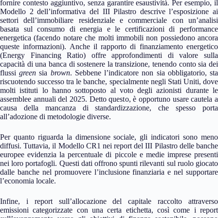
fornire contesto aggiuntivo, senza garantire esaustività. Per esempio, il
Modello 2 dell’informativa del III Pilastro descrive l’esposizione ai
settori dell’immobiliare residenziale e commerciale con un’analisi
basata sul consumo di energia e le certificazioni di performance
energetica (facendo notare che molti immobili non possiedono ancora
queste informazioni). Anche il rapporto di finanziamento energetico
(Energy Financing Ratio) offre approfondimenti di valore sulla
capacità di una banca di sostenere la transizione, tenendo conto sia dei
flussi
green
sia
brown
. Sebbene l’indicatore non sia obbligatorio, st
riscuotendo successo tra le banche, specialmente negli Stati Uniti, dove
molti istituti lo hanno sottoposto al voto degli azionisti durante le
assemblee annuali del 2025. Detto questo, è opportuno usare cautela a
causa della mancanza di standardizzazione, che spesso porta
all’adozione di metodologie diverse.
Per quanto riguarda la dimensione sociale, gli indicatori sono meno
diffusi. Tuttavia, il Modello CR1 nei report del III Pilastro delle banche
europee evidenzia la percentuale di piccole e medie imprese presenti
nei loro portafogli. Questi dati offrono spunti rilevanti sul ruolo giocato
dalle banche nel promuovere l’inclusione finanziaria e nel supportare
l’economia locale.
Infine, i report sull’allocazione del capitale raccolto attraverso
emissioni categorizzate con una certa etichetta, così come i report