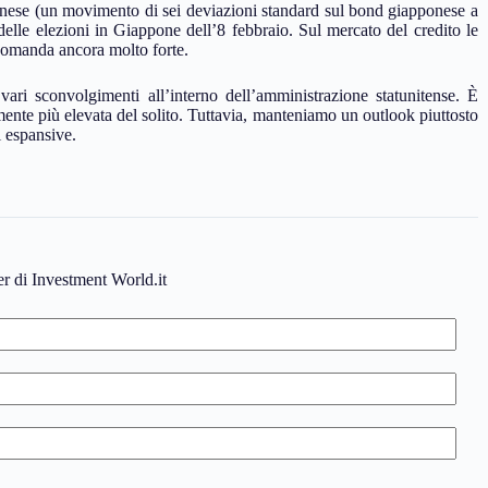
onese (un movimento di sei deviazioni standard sul bond giapponese a
delle elezioni in Giappone dell’8 febbraio. Sul mercato del credito le
 domanda ancora molto forte.
ari sconvolgimenti all’interno dell’amministrazione statunitense. È
mente più elevata del solito. Tuttavia, manteniamo un outlook piuttosto
i espansive.
ter di Investment World.it