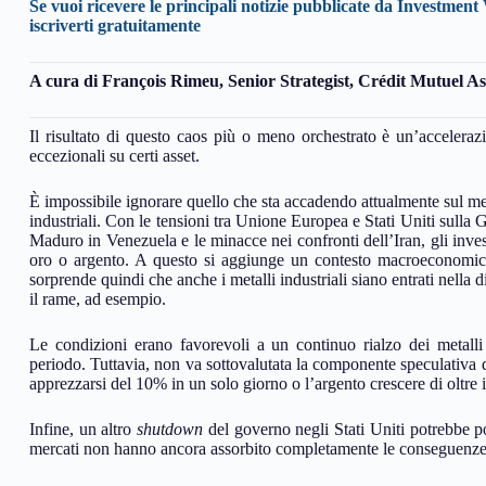
Se vuoi ricevere le principali notizie pubblicate da Investment 
iscriverti gratuitamente
A cura di François Rimeu, Senior Strategist, Crédit Mutuel 
Il risultato di questo caos più o meno orchestrato è un’acceleraz
eccezionali su certi asset.
È impossibile ignorare quello che sta accadendo attualmente sul merc
industriali. Con le tensioni tra Unione Europea e Stati Uniti sulla
Maduro in Venezuela e le minacce nei confronti dell’Iran, gli inves
oro o argento. A questo si aggiunge un contesto macroeconomico p
sorprende quindi che anche i metalli industriali siano entrati nella d
il rame, ad esempio.
Le condizioni erano favorevoli a un continuo rialzo dei metalli
periodo. Tuttavia, non va sottovalutata la componente speculativa 
apprezzarsi del 10% in un solo giorno o l’argento crescere di oltre 
Infine, un altro
shutdown
del governo negli Stati Uniti potrebbe po
mercati non hanno ancora assorbito completamente le conseguenze