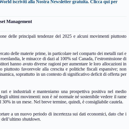
World iscriviti alla Nostra Newsletter gratuita.
Clicca qui per
Asset Management
ione delle principali tendenze del 2025 e alcuni movimenti piuttosto
ato delle materie prime, in particolare nel comparto dei metalli rari e
 Groenlandia, le minacce di dazi al 100% sul Canada, l’estromissione di
titori hanno avuto diverse ragioni per aumentare le loro allocazioni in
iuttosto favorevole alla crescita e politiche fiscali espansive; non
inamica, soprattutto in un contesto di significativo deficit di offerta per
 rari e industriali e manteniamo una prospettiva positiva nel medio
degli ultimi movimenti: non è né normale né sostenibile vedere il rame
il 30% in un mese. Nel breve termine, quindi, è consigliabile cautela.
rtare a un nuovo periodo di incertezza sui dati economici, dato che i
 dell’ultimo
shutdown
.