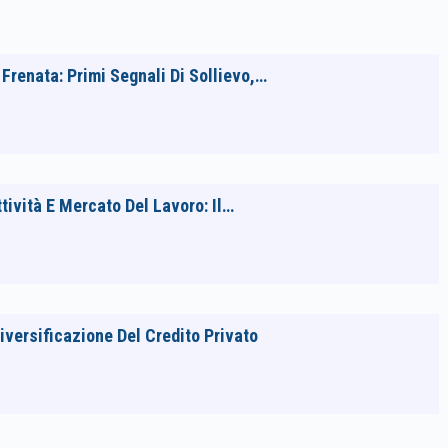
Frenata: Primi Segnali Di Sollievo,…
tività E Mercato Del Lavoro: Il…
Diversificazione Del Credito Privato