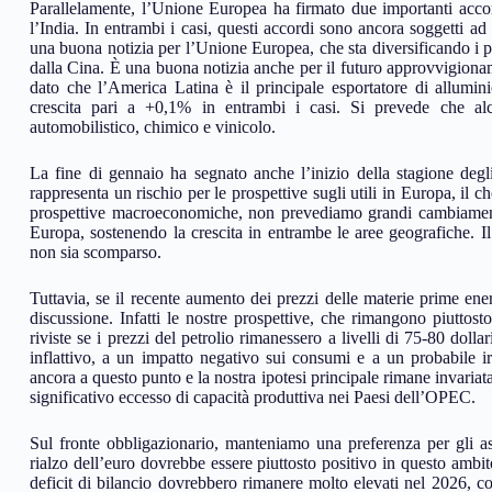
Parallelamente, l’Unione Europea ha firmato due importanti acco
l’India. In entrambi i casi, questi accordi sono ancora soggetti 
una buona notizia per l’Unione Europea, che sta diversificando i p
dalla Cina. È una buona notizia anche per il futuro approvvigioname
dato che l’America Latina è il principale esportatore di allumi
crescita pari a +0,1% in entrambi i casi. Si prevede che alc
automobilistico, chimico e vinicolo.
La fine di gennaio ha segnato anche l’inizio della stagione degli 
rappresenta un rischio per le prospettive sugli utili in Europa, il c
prospettive macroeconomiche, non prevediamo grandi cambiamenti.
Europa, sostenendo la crescita in entrambe le aree geografiche. Il
non sia scomparso.
Tuttavia, se il recente aumento dei prezzi delle materie prime ene
discussione. Infatti le nostre prospettive, che rimangono piuttosto 
riviste se i prezzi del petrolio rimanessero a livelli di 75-80 doll
inflattivo, a un impatto negativo sui consumi e a un probabile ir
ancora a questo punto e la nostra ipotesi principale rimane invariata: 
significativo eccesso di capacità produttiva nei Paesi dell’OPEC.
Sul fronte obbligazionario, manteniamo una preferenza per gli asse
rialzo dell’euro dovrebbe essere piuttosto positivo in questo ambit
deficit di bilancio dovrebbero rimanere molto elevati nel 2026, co