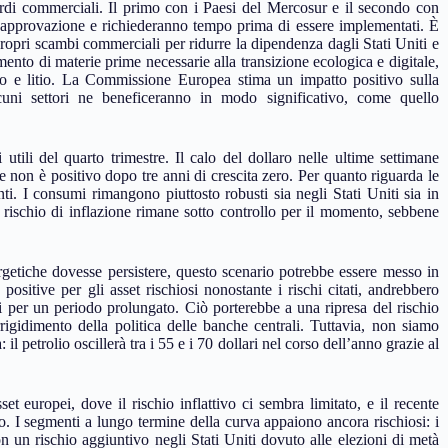
rdi commerciali. Il primo con i Paesi del Mercosur e il secondo con
ad approvazione e richiederanno tempo prima di essere implementati. È
ropri scambi commerciali per ridurre la dipendenza dagli Stati Uniti e
nto di materie prime necessarie alla transizione ecologica e digitale,
nio e litio. La Commissione Europea stima un impatto positivo sulla
uni settori ne beneficeranno in modo significativo, come quello
utili del quarto trimestre. Il calo del dollaro nelle ultime settimane
he non è positivo dopo tre anni di crescita zero. Per quanto riguarda le
 I consumi rimangono piuttosto robusti sia negli Stati Uniti sia in
 rischio di inflazione rimane sotto controllo per il momento, sebbene
rgetiche dovesse persistere, questo scenario potrebbe essere messo in
positive per gli asset rischiosi nonostante i rischi citati, andrebbero
ari per un periodo prolungato. Ciò porterebbe a una ripresa del rischio
rigidimento della politica delle banche centrali. Tuttavia, non siamo
il petrolio oscillerà tra i 55 e i 70 dollari nel corso dell’anno grazie al
t europei, dove il rischio inflattivo ci sembra limitato, e il recente
o. I segmenti a lungo termine della curva appaiono ancora rischiosi: i
n un rischio aggiuntivo negli Stati Uniti dovuto alle elezioni di metà