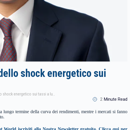
dello shock energetico sui
Federated Hermes: l’impatto dello shock energetico sui tassi a lungo termine
2
Minute Read
 lungo termine della curva dei rendimenti, mentre i mercati si fanno
to.
t World iscriviti alla Nostra Newsletter gratuita. Clicca qui per