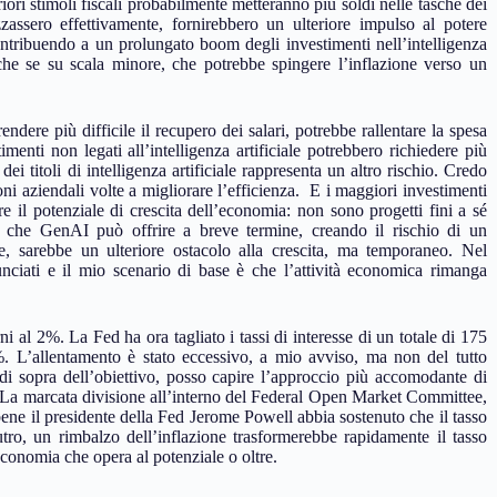
riori stimoli fiscali probabilmente metteranno più soldi nelle tasche dei
izzassero effettivamente, fornirebbero un ulteriore impulso al potere
ntribuendo a un prolungato boom degli investimenti nell’intelligenza
che se su scala minore, che potrebbe spingere l’inflazione verso un
ndere più difficile il recupero dei salari, potrebbe rallentare la spesa
enti non legati all’intelligenza artificiale potrebbero richiedere più
 titoli di intelligenza artificiale rappresenta un altro rischio. Credo
i aziendali volte a migliorare l’efficienza. E i maggiori investimenti
 il potenziale di crescita dell’economia: non sono progetti fini a sé
ò che GenAI può offrire a breve termine, creando il rischio di un
, sarebbe un ulteriore ostacolo alla crescita, ma temporaneo. Nel
nciati e il mio scenario di base è che l’attività economica rimanga
i al 2%. La Fed ha ora tagliato i tassi di interesse di un totale di 175
. L’allentamento è stato eccessivo, a mio avviso, ma non del tutto
di sopra dell’obiettivo, posso capire l’approccio più accomodante di
 La marcata divisione all’interno del Federal Open Market Committee,
bbene il presidente della Fed Jerome Powell abbia sostenuto che il tasso
ro, un rimbalzo dell’inflazione trasformerebbe rapidamente il tasso
economia che opera al potenziale o oltre.