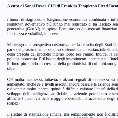
A cura di
Sonal Desai
, CIO di Franklin Templeton Fixed Inc
i timori di stagflazione (stagnazione economica combinata e inflaz
shutdown governativo più lungo mai registrato ci ha lasciato senza
generativa (GenAI) ha spinto l’entusiasmo dei mercati finanziari 
Incertezza e volatilità, in breve.
Mantengo una prospettiva costruttiva per la crescita degli Stati Uni
parte del prossimo anno saranno sostenuti da un sostanziale stimolo
della crescita del prodotto interno lordo per l’anno. Inoltre, la F
politica monetaria. E il boom degli investimenti incentrati sull’intel
il ritmo più rapido di crescita della produttività di cui abbiamo 
oltre.
C’è molta incertezza, tuttavia, e alcuni segnali di debolezza sia 
aumentato, anche se a livelli assoluti ancora bassi, e le aziende sem
è diventata molto incerta, quindi è difficile valutare l’entità dell
sviluppo dell’intelligenza artificiale, le aziende potrebbero esse
affinché l’incentivo della maggiore deducibilità accelerata degli 
(capex).
Il rischio di stagflazione rimane, ma semplicemente non è distrib