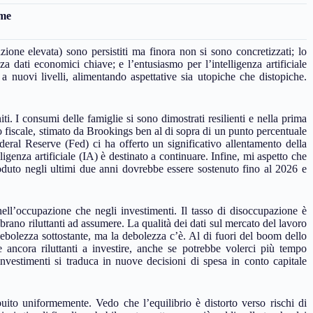
ome
ione elevata) sono persistiti ma finora non si sono concretizzati; lo
 dati economici chiave; e l’entusiasmo per l’intelligenza artificiale
a nuovi livelli, alimentando aspettative sia utopiche che distopiche.
ti. I consumi delle famiglie si sono dimostrati resilienti e nella prima
 fiscale, stimato da Brookings ben al di sopra di un punto percentuale
ederal Reserve (Fed) ci ha offerto un significativo allentamento della
ligenza artificiale (IA) è destinato a continuare. Infine, mi aspetto che
goduto negli ultimi due anni dovrebbe essere sostenuto fino al 2026 e
nell’occupazione che negli investimenti. Il tasso di disoccupazione è
brano riluttanti ad assumere. La qualità dei dati sul mercato del lavoro
a debolezza sottostante, ma la debolezza c’è. Al di fuori del boom dello
re ancora riluttanti a investire, anche se potrebbe volerci più tempo
investimenti si traduca in nuove decisioni di spesa in conto capitale
uito uniformemente. Vedo che l’equilibrio è distorto verso rischi di