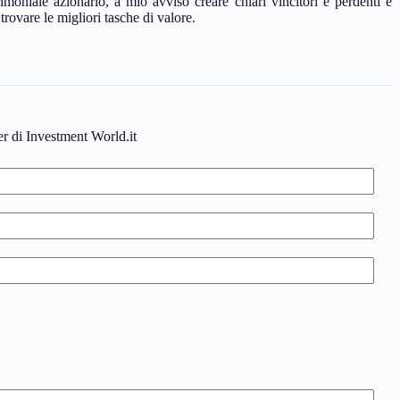
trimoniale azionario, a mio avviso creare chiari vincitori e perdenti e
trovare le migliori tasche di valore.
ter di Investment World.it