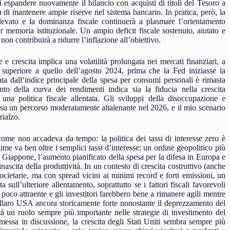
i espandere nuovamente il bilancio con acquisti di titoli del Tesoro a
à di mantenere ampie riserve nel sistema bancario. In pratica, però, la
levato e la dominanza fiscale continuerà a plasmare l’orientamento
memoria istituzionale. Un ampio deficit fiscale sostenuto, aiutato e
, non contribuirà a ridurre l’inflazione all’obiettivo.
e e crescita implica una volatilità prolungata nei mercati finanziari, a
 superiore a quello dell’agosto 2024, prima che la Fed iniziasse la
ata dall’indice principale della spesa per consumi personali è rimasta
ento della curva dei rendimenti indica sia la fiducia nella crescita
na politica fiscale allentata. Gli sviluppi della disoccupazione e
 su un percorso moderatamente altalenante nel 2026, e il mio scenario
rialzo.
 come non accadeva da tempo: la politica dei tassi di interesse zero è
ime va ben oltre i semplici tassi d’interesse: un ordine geopolitico più
el Giappone, l’aumento pianificato della spesa per la difesa in Europa e
rinascita della produttività. In un contesto di crescita costruttivo (anche
ocietarie, ma con spread vicini ai minimi record e forti emissioni, un
sull’ulteriore allentamento, soprattutto se i fattori fiscali favorevoli
poco attraente e gli investitori farebbero bene a rimanere agili mentre
ollaro USA ancora storicamente forte nonostante il deprezzamento del
à un ruolo sempre più importante nelle strategie di investimento del
messa in discussione, la crescita degli Stati Uniti sembra sempre più