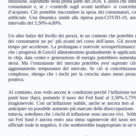
inflazione, soprattutto nella prima parte del 2026. È allora che ulte
consumatori e, se i «controlli sugli sconti tariffari» si concret
d’acquisto. Ciò potrebbe riaccendere la spesa dei consumatori, co
artificiale. Una dinamica simile alla ripresa post-COVID-19, an
intervallo del 3,50%-4,00%.
Un altro balzo del livello dei prezzi, in un contesto che potrebbe re
dei consumatori un po’ più avanti nel corso dell’anno. Gli investim
tempo per accelerare. La prolungata e notevole sovraperformance dei
che i progressi di GenAI alimenteranno gradualmente le applicazion
in chip, data center e generazione di energia potrebbero aumentare
stessi. Ma l’entusiasmo del mercato potrebbe aver superato ci
aggiustamento temporaneo del mercato. Se ciò si concretizzasse
complesso, ritengo che i rischi per la crescita siano meno pronu
positiva.
Al contrario, non vedo ancora le condizioni perché l’inflazione torn
punti base (bps), portando il tasso dei Fed fund al 3,50%-3,75%
irragionevole. Con un’inflazione stabile, anche se ancora ben al 
anticipare un possibile aumento più marcato della disoccupazione.
tuttavia, sottolinea che i rischi di inflazione sono ancora vivi. Se
sui Fed fund è ancora entro una stima ragionevole del tasso neut
ufficiale reale in negativo, il che sembrerebbe inappropriato in un’