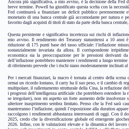
Ancora più significativa, a mio avviso, è la decisione della Fed d
breve termine. Powell ha giustificato questa scelta con la necessit
Fed continuerà a finanziare un deficit pubblico perennemente e
monetario di una banca centrale già accomodante per natura e per 
favorito dagli acquisti di titoli di stato da parte della banca centrale
Questa persistente e significativa incertezza sui rischi di inflazion
mio avviso. Il rendimento dei Treasury statunitensi a 10 anni è
riduzione di 175 punti base del tasso ufficiale: l’inflazione misur
sostanzialmente invariata da allora. Il corrispondente irripidim
economica sia la preoccupazione per le pressioni derivanti da u
dell’inflazione potrebbero mantenere i rendimenti a lungo termine
di riferimento prevede che i rischi siano moderatamente inclinati al 
Per i mercati finanziari, la macro è tornata al centro della scena
ormai un ricordo lontano, il carry ha il suo peso, e il cambio di reg
multipolare, il rallentamento strutturale della Cina, la reflazione d
i progressi dell’intelligenza artificiale che potrebbero estendere la 
se irregolare), non mi aspetto un forte aumento delle insolvenze s
ulteriore inasprimento sembra limitato. Penso che la Fed sarà cauta 
manterranno l’inflazione, quindi l’esposizione alla duration appare 
raccolgono i rendimenti abbastanza interessanti di oggi. Con il d
2025, credo che la diversificazione globale ed emergente giocher
2026. Infine, con le valutazioni elevate e la dinamica del lavoro 