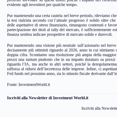
evidente agli investitori per qualche tempo.
Pur mantenendo una certa cautela nel breve periodo, rileviamo che
la tesi rialzista secondo cui l’attuale progresso è solido oltre c
delle aspettative di stress finanziario, rimangono contenuti e favor
partecipazione dei titoli al rally del mercato, è sufficientemente est
finanza sembra indicare prospettive di mercato solide e durevoli.
Pur mantenendo una visione più neutrale sull’azionario nel breve pe
decisamente più ottimisti riguardo al 2026, anno in cui stimiamo c
doppia cifra. Scontiamo una risoluzione più ampia della maggior p
prezzi una tantum piuttosto che in un impatto duraturo su prezzi e
riguarda l’IA, ma anche in altri settori, poiché la deregolamentazi
rafforza al ridursi dell’incertezza delle imprese. Infine, ci aspetti
Fed funds nel prossimo anno, sia lo stimolo fiscale derivante dall’im
Fonte: InvestmentWorld.it
Iscriviti alla Newsletter di Investment World.it
Iscriviti alla Newslet