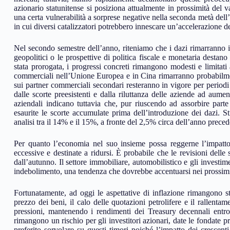
azionario statunitense si posiziona attualmente in prossimità del v
una certa vulnerabilità a sorprese negative nella seconda metà del
in cui diversi catalizzatori potrebbero innescare un’accelerazione deg
Nel secondo semestre dell’anno, riteniamo che i dazi rimarranno il p
geopolitici o le prospettive di politica fiscale e monetaria desta
stata prorogata, i progressi concreti rimangono modesti e limitati
commerciali nell’Unione Europea e in Cina rimarranno probabilment
sui partner commerciali secondari resteranno in vigore per periodi p
dalle scorte preesistenti e dalla riluttanza delle aziende ad aumen
aziendali indicano tuttavia che, pur riuscendo ad assorbire parte
esaurite le scorte accumulate prima dell’introduzione dei dazi. Sti
analisi tra il 14% e il 15%, a fronte del 2,5% circa dell’anno preced
Per quanto l’economia nel suo insieme possa reggerne l’impatto s
eccessive e destinate a ridursi. È probabile che le revisioni delle 
dall’autunno. Il settore immobiliare, automobilistico e gli investimen
indebolimento, una tendenza che dovrebbe accentuarsi nei prossim
Fortunatamente, ad oggi le aspettative di inflazione rimangono st
prezzo dei beni, il calo delle quotazioni petrolifere e il rallenta
pressioni, mantenendo i rendimenti dei Treasury decennali entr
rimangono un rischio per gli investitori azionari, date le fondate p
preferito sorvolare su questi timori poiché l’impatto dei cresce