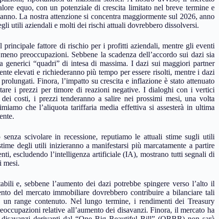
alore equo, con un potenziale di crescita limitato nel breve termine e
l’anno. La nostra attenzione si concentra maggiormente sul 2026, anno
li utili aziendali e molti dei rischi attuali dovrebbero dissolversi.
rincipale fattore di rischio per i profitti aziendali, mentre gli eventi
no meno preoccupazioni. Sebbene la scadenza dell’accordo sui dazi sia
 a generici “quadri” di intesa di massima. I dazi sui maggiori partner
e elevati e richiederanno più tempo per essere risolti, mentre i dazi
rolungati. Finora, l’impatto su crescita e inflazione è stato attenuato
tare i prezzi per timore di reazioni negative. I dialoghi con i vertici
 dei costi, i prezzi tenderanno a salire nei prossimi mesi, una volta
miamo che l’aliquota tariffaria media effettiva si assesterà in ultima
ente.
enza scivolare in recessione, reputiamo le attuali stime sugli utili
stime degli utili inizieranno a manifestarsi più marcatamente a partire
ti, escludendo l’intelligenza artificiale (IA), mostrano tutti segnali di
i mesi.
abili e, sebbene l’aumento dei dazi potrebbe spingere verso l’alto il
mento del mercato immobiliare dovrebbero contribuire a bilanciare tali
o un range contenuto. Nel lungo termine, i rendimenti dei Treasury
reoccupazioni relative all’aumento dei disavanzi. Finora, il mercato ha
nti disavanzi derivanti dal “One Big Beautiful Bill” (OBBB) non sarà