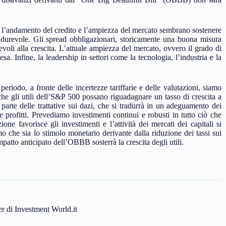
 l’andamento del credito e l’ampiezza del mercato sembrano sostenere
he durevole. Gli spread obbligazionari, storicamente una buona misura
evoli alla crescita. L’attuale ampiezza del mercato, ovvero il grado di
esa. Infine, la leadership in settori come la tecnologia, l’industria e la
riodo, a fronte delle incertezze tariffarie e delle valutazioni, siamo
he gli utili dell’S&P 500 possano riguadagnare un tasso di crescita a
arte delle trattative sui dazi, che si tradurrà in un adeguamento dei
 profitti. Prevediamo investimenti continui e robusti in tutto ciò che
one favorisce gli investimenti e l’attività dei mercati dei capitali si
amo che sia lo stimolo monetario derivante dalla riduzione dei tassi sui
patto anticipato dell’OBBB sosterrà la crescita degli utili.
ter di Investment World.it