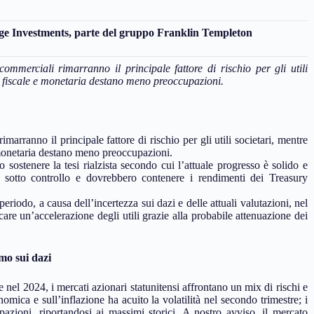
idge Investments, parte del gruppo Franklin Templeton
mmerciali rimarranno il principale fattore di rischio per gli utili
tica fiscale e monetaria destano meno preoccupazioni.
arranno il principale fattore di rischio per gli utili societari, mentre
 e monetaria destano meno preoccupazioni.
ostenere la tesi rialzista secondo cui l’attuale progresso è solido e
o sotto controllo e dovrebbero contenere i rendimenti dei Treasury
eriodo, a causa dell’incertezza sui dazi e delle attuali valutazioni, nel
are un’accelerazione degli utili grazie alla probabile attenuazione dei
smo sui dazi
el 2024, i mercati azionari statunitensi affrontano un mix di rischi e
omica e sull’inflazione ha acuito la volatilità nel secondo trimestre; i
azioni, riportandosi ai massimi storici. A nostro avviso, il mercato