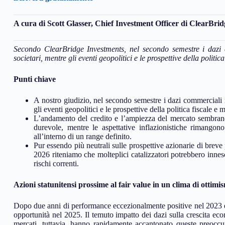
A cura di Scott Glasser, Chief Investment Officer di ClearBr
Secondo ClearBridge Investments, nel secondo semestre i dazi co
societari, mentre gli eventi geopolitici e le prospettive della poli
Punti chiave
A nostro giudizio, nel secondo semestre i dazi commerciali rim
gli eventi geopolitici e le prospettive della politica fiscale
L’andamento del credito e l’ampiezza del mercato sembrano s
durevole, mentre le aspettative inflazionistiche rimangon
all’interno di un range definito.
Pur essendo più neutrali sulle prospettive azionarie di breve p
2026 riteniamo che molteplici catalizzatori potrebbero innesc
rischi correnti.
Azioni statunitensi prossime al fair value in un clima di ottimi
Dopo due anni di performance eccezionalmente positive nel 2023 e n
opportunità nel 2025. Il temuto impatto dei dazi sulla crescita econ
mercati, tuttavia, hanno rapidamente accantonato queste preoccup