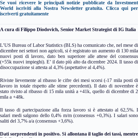
Se vuoi ricevere le principali notizie pubblicate da Investment
World iscriviti alla Nostra Newsletter gratuita.
Clicca qui per
iscriverti gratuitamente
A cura di
Filippo Diodovich, Senior Market Strategist di IG Italia
L’US Bureau of Labor Statistics (BLS) ha comunicato che, nel mese di
dicembre nei settori non agricoli, si è registrato un aumento di 130 mila
nuovi posti di lavoro, dato ben superiore alle attese del consensus
(+55k nuovi impieghi). E’ il dato più alto da dicembre 2024. Il tasso di
disoccupazione si attesta al 4,3% (aspettative al 4,4%).
Riviste lievemente al ribasso le cifre dei mesi scorsi (-17 mila posti di
lavoro in totale rispetto alle stime precedenti). Il dato di novembre è
stato rivisto al ribasso di 15 mila unità a +41k, quello di dicembre di 2
mila a +48k.
Il tasso di partecipazione alla forza lavoro si è attestato al 62,5%. I
salari medi salgono dello 0,4% m/m (consensus +0,3%). I salari sono
saliti del 3,7% a/a (consensus +3,6%).
Dati sorprendenti in positivo. Si allontana il taglio dei tassi, mentre