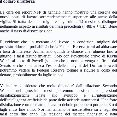
il dollaro si rafforza
Le cifre del report NFP di gennaio hanno mostrato una crescita dei
nuovi posti di lavoro sorprendentemente superiore alle attese della
vigilia. Si tratta del dato migliore degli ultimi 14 mesi e si distingue
nettamente rispetto ai risultati dei mesi precedenti (+48k e +41k). Bene
anche il tasso di disoccupazione.
È evidente che un mercato del lavoro in condizioni migliori del
previsto riduce la probabilità che la Federal Reserve torni ad abbassare
i tassi di interesse. Aumentano quindi le chance che, almeno fino a
giugno, i tassi restino invariati. Solo con l’eventuale arrivo di Kevin
Warsh al posto di Powell (sempre che la nomina venga ratificata dal
Senato e che si chiarisca l’esito delle indagini del DoJ su Powell)
potremmo vedere la Federal Reserve tornare a ridurre il costo del
denaro, probabilmente da luglio in poi.
Va inoltre considerato che molto dipenderà dall’inflazione. Secondo
Warsh, nei prossimi mesi potremmo assistere a pressioni
disinflazionistiche legate allo sviluppo e all’integrazione
dell’intelligenza artificiale da parte delle aziende statunitensi. Una forte
disinflazione e un mercato del lavoro debole potrebbero portare a 3 o 4
tagli entro fine anno. Noi manteniamo le nostre attese su 2 tagli dei
tassi entro fine anno. La reazione dei mercati finanziari è stata