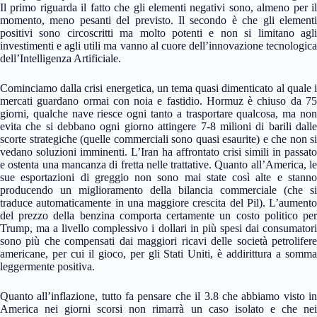
Il primo riguarda il fatto che gli elementi negativi sono, almeno per il
momento, meno pesanti del previsto. Il secondo è che gli elementi
positivi sono circoscritti ma molto potenti e non si limitano agli
investimenti e agli utili ma vanno al cuore dell’innovazione tecnologica
dell’Intelligenza Artificiale.
Cominciamo dalla crisi energetica, un tema quasi dimenticato al quale i
mercati guardano ormai con noia e fastidio. Hormuz è chiuso da 75
giorni, qualche nave riesce ogni tanto a trasportare qualcosa, ma non
evita che si debbano ogni giorno attingere 7-8 milioni di barili dalle
scorte strategiche (quelle commerciali sono quasi esaurite) e che non si
vedano soluzioni imminenti. L’Iran ha affrontato crisi simili in passato
e ostenta una mancanza di fretta nelle trattative. Quanto all’America, le
sue esportazioni di greggio non sono mai state così alte e stanno
producendo un miglioramento della bilancia commerciale (che si
traduce automaticamente in una maggiore crescita del Pil). L’aumento
del prezzo della benzina comporta certamente un costo politico per
Trump, ma a livello complessivo i dollari in più spesi dai consumatori
sono più che compensati dai maggiori ricavi delle società petrolifere
americane, per cui il gioco, per gli Stati Uniti, è addirittura a somma
leggermente positiva.
Quanto all’inflazione, tutto fa pensare che il 3.8 che abbiamo visto in
America nei giorni scorsi non rimarrà un caso isolato e che nei