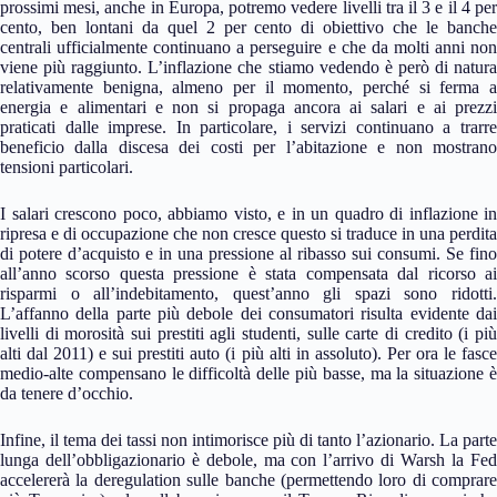
prossimi mesi, anche in Europa, potremo vedere livelli tra il 3 e il 4 per
cento, ben lontani da quel 2 per cento di obiettivo che le banche
centrali ufficialmente continuano a perseguire e che da molti anni non
viene più raggiunto. L’inflazione che stiamo vedendo è però di natura
relativamente benigna, almeno per il momento, perché si ferma a
energia e alimentari e non si propaga ancora ai salari e ai prezzi
praticati dalle imprese. In particolare, i servizi continuano a trarre
beneficio dalla discesa dei costi per l’abitazione e non mostrano
tensioni particolari.
I salari crescono poco, abbiamo visto, e in un quadro di inflazione in
ripresa e di occupazione che non cresce questo si traduce in una perdita
di potere d’acquisto e in una pressione al ribasso sui consumi. Se fino
all’anno scorso questa pressione è stata compensata dal ricorso ai
risparmi o all’indebitamento, quest’anno gli spazi sono ridotti.
L’affanno della parte più debole dei consumatori risulta evidente dai
livelli di morosità sui prestiti agli studenti, sulle carte di credito (i più
alti dal 2011) e sui prestiti auto (i più alti in assoluto). Per ora le fasce
medio-alte compensano le difficoltà delle più basse, ma la situazione è
da tenere d’occhio.
Infine, il tema dei tassi non intimorisce più di tanto l’azionario. La parte
lunga dell’obbligazionario è debole, ma con l’arrivo di Warsh la Fed
accelererà la deregulation sulle banche (permettendo loro di comprare