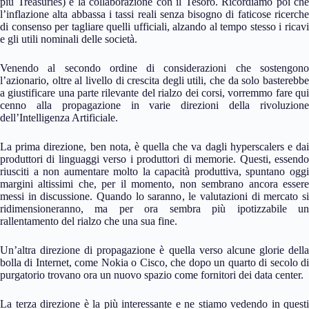
più Treasuries) e la collaborazione con il Tesoro. Ricordiamo poi che
l’inflazione alta abbassa i tassi reali senza bisogno di faticose ricerche
di consenso per tagliare quelli ufficiali, alzando al tempo stesso i ricavi
e gli utili nominali delle società.
Venendo al secondo ordine di considerazioni che sostengono
l’azionario, oltre al livello di crescita degli utili, che da solo basterebbe
a giustificare una parte rilevante del rialzo dei corsi, vorremmo fare qui
cenno alla propagazione in varie direzioni della rivoluzione
dell’Intelligenza Artificiale.
La prima direzione, ben nota, è quella che va dagli hyperscalers e dai
produttori di linguaggi verso i produttori di memorie. Questi, essendo
riusciti a non aumentare molto la capacità produttiva, spuntano oggi
margini altissimi che, per il momento, non sembrano ancora essere
messi in discussione. Quando lo saranno, le valutazioni di mercato si
ridimensioneranno, ma per ora sembra più ipotizzabile un
rallentamento del rialzo che una sua fine.
Un’altra direzione di propagazione è quella verso alcune glorie della
bolla di Internet, come Nokia o Cisco, che dopo un quarto di secolo di
purgatorio trovano ora un nuovo spazio come fornitori dei data center.
La terza direzione è la più interessante e ne stiamo vedendo in questi