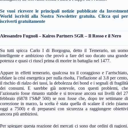
Se vuoi ricevere le principali notizie pubblicate da Investment
World iscriviti alla Nostra Newsletter gratuita.
Clicca qui per
iscriverti gratuitamente
Alessandro Fugnoli – Kairos Partners SGR – Il Rosso e il Nero
Su tutti spicca Carlo I di Borgogna, detto il Temerario, un uomo
intelligente e ambizioso che provò a fare del suo ducato una grande
potenza e quasi ci riuscì prima di morire in battaglia nel 1477.
Appare in effetti temerario, qualcosa tra il coraggioso e l’arrischiato,
sfidare la crisi energetica per nulla risolta, l’inflazione al 3.8 per cento,
il rischio di rialzo dei tassi, la debolezza dei bond e i segnali di fragilità
dei consumi. E sarebbe già notevole, con questi problemi, che
l’azionario fosse rimasto stabile e si trovasse ancora sui livelli del 27
febbraio (6878 l’S&P 500) se non fosse che, dopo tre settimane di
correzione in marzo, la scelta è stata quella di scalare il cielo (siamo
oggi a 7500) e di prepararsi con sicurezza a raggiungere obiettivi
ancora più ambiziosi.
Per spiegare questa reazione dei mercati ci sono due ordini di ragioni.