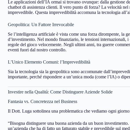
Le applicazioni dell’IA ormai si trovano ovunque: dalla gestione dei 
chatbot di assistenza clienti. Il vero punto di forza? La velocità nel 
imprevedibile. Questa imprevedibilità accomuna la tecnologia all’alt
Geopolitica: Un Fattore Irrevocabile
Se l’intelligenza artificiale è vista come una forza dirompente, la ge
d’investimento. Nel mondo finanziario, le tensioni internazionali, i 
regole del gioco velocemente. Negli ultimi anni, tra guerre commerc
eventi fuori dal nostro controllo.
L’Unico Elemento Comuni: l’Imprevedibilità
Sia la tecnologia sia la geopolitica sono accomunate dall’imprevedib
importante, perché rispondere a un’unica moda (come l’IA) o dipen
Investire nella Qualità: Come Distinguere Aziende Solide
Fantasia vs. Concretezza nel Business
Il Dott. Luga sottolinea una problematica che vediamo ogni giorno
“Bisogna distinguere una buona azienda da un buon investimento. 
un’azienda che ha di fatto un fatturato stabile e prevedibile sul me