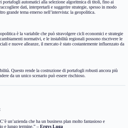
portafogli automatici alla selezione algoritmica di titoli, fino ai
raccogliere dati, interpretarli e suggerire strategie, spesso in modo
ro grande tema emerso nell’intervista: la geopolitica.
opolitica è la variabile che può stravolgere cicli economici e strategie
cambiamenti normativi, e le instabilità regionali possono riscrivere le
iali e nuove alleanze, il mercato è stato costantemente influenzato da
ilità. Questo rende la costruzione di portafogli robusti ancora più
dere da un unico scenario può essere rischioso.
:
C’è un’azienda che ha un business plan molto fantasioso e
dio e lungo termine.” –
Ergys Luga