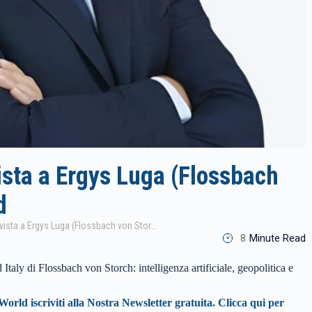
vista a Ergys Luga (Flossbach
d
Investire nella Qualità: Intervista a Ergys Luga (Flossbach von Storch) | InvestmentWorld
8
Minute Read
aly di Flossbach von Storch: intelligenza artificiale, geopolitica e
World iscriviti alla Nostra Newsletter gratuita. Clicca qui per