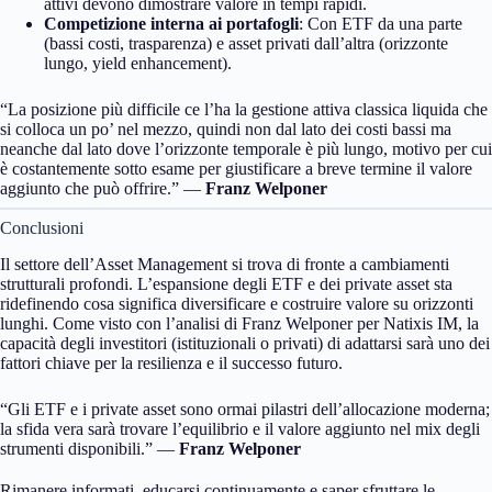
attivi devono dimostrare valore in tempi rapidi.
Competizione interna ai portafogli
: Con ETF da una parte
(bassi costi, trasparenza) e asset privati dall’altra (orizzonte
lungo, yield enhancement).
“La posizione più difficile ce l’ha la gestione attiva classica liquida che
si colloca un po’ nel mezzo, quindi non dal lato dei costi bassi ma
neanche dal lato dove l’orizzonte temporale è più lungo, motivo per cui
è costantemente sotto esame per giustificare a breve termine il valore
aggiunto che può offrire.” —
Franz Welponer
Conclusioni
Il settore dell’Asset Management si trova di fronte a cambiamenti
strutturali profondi. L’espansione degli ETF e dei private asset sta
ridefinendo cosa significa diversificare e costruire valore su orizzonti
lunghi. Come visto con l’analisi di Franz Welponer per Natixis IM, la
capacità degli investitori (istituzionali o privati) di adattarsi sarà uno dei
fattori chiave per la resilienza e il successo futuro.
“Gli ETF e i private asset sono ormai pilastri dell’allocazione moderna;
la sfida vera sarà trovare l’equilibrio e il valore aggiunto nel mix degli
strumenti disponibili.” —
Franz Welponer
Rimanere informati, educarsi continuamente e saper sfruttare le