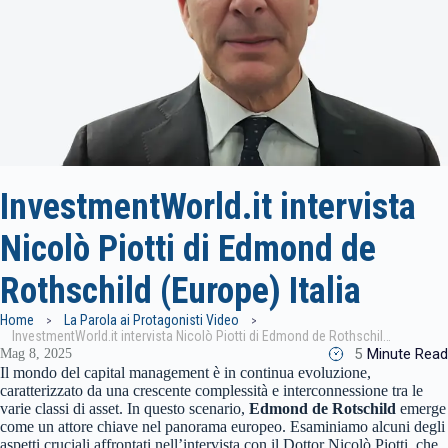
InvestmentWorld.it intervista
Nicolò Piotti di Edmond de
Rothschild (Europe) Italia
Home
La Parola ai Protagonisti Video
InvestmentWorld.it intervista Nicolò Piotti di Edmond de Rothschild (Europe) Italia
5
Minute Read
Mag 8, 2025
Il mondo del capital management è in continua evoluzione,
caratterizzato da una crescente complessità e interconnessione tra le
varie classi di asset. In questo scenario,
Edmond de Rotschild
emerge
come un attore chiave nel panorama europeo. Esaminiamo alcuni degli
aspetti cruciali affrontati nell’intervista con il Dottor Nicolò Piotti, che