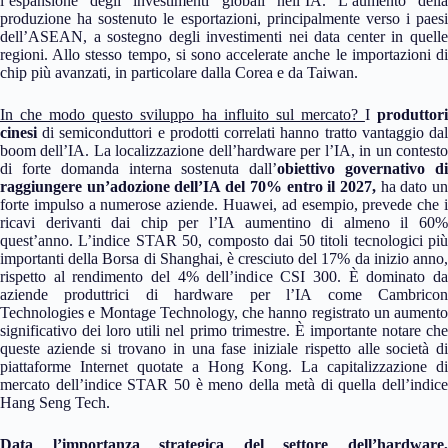
l’espansione degli investimenti globali nell’IA. L’aumento della
produzione ha sostenuto le esportazioni, principalmente verso i paesi
dell’ASEAN, a sostegno degli investimenti nei data center in quelle
regioni. Allo stesso tempo, si sono accelerate anche le importazioni di
chip più avanzati, in particolare dalla Corea e da Taiwan.
In che modo questo sviluppo ha influito sul mercato?
I
produttor
cinesi
di semiconduttori e prodotti correlati hanno tratto vantaggio dal
boom dell’IA. La localizzazione dell’hardware per l’IA, in un contesto
di forte domanda interna sostenuta dall’
obiettivo governativo d
raggiungere un’adozione dell’IA del 70% entro il 2027,
ha dato u
forte impulso a numerose aziende. Huawei, ad esempio, prevede che i
ricavi derivanti dai chip per l’IA aumentino di almeno il 60%
quest’anno. L’indice STAR 50, composto dai 50 titoli tecnologici più
importanti della Borsa di Shanghai, è cresciuto del 17% da inizio anno,
rispetto al rendimento del 4% dell’indice CSI 300. È dominato da
aziende produttrici di hardware per l’IA come Cambricon
Technologies e Montage Technology, che hanno registrato un aumento
significativo dei loro utili nel primo trimestre. È importante notare che
queste aziende si trovano in una fase iniziale rispetto alle società di
piattaforme Internet quotate a Hong Kong. La capitalizzazione di
mercato dell’indice STAR 50 è meno della metà di quella dell’indice
Hang Seng Tech.
Data l’importanza strategica del settore dell’hardware,