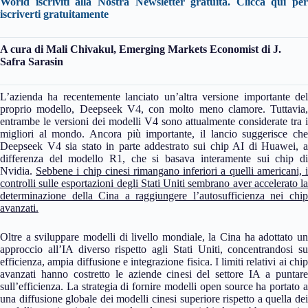
World iscriviti alla Nostra Newsletter gratuita. Clicca qui per
iscriverti gratuitamente
A cura di
Mali Chivakul, Emerging Markets Economist di J.
Safra Sarasin
L’azienda ha recentemente lanciato un’altra versione importante del
proprio modello, Deepseek V4, con molto meno clamore. Tuttavia,
entrambe le versioni dei modelli V4 sono attualmente considerate tra i
migliori al mondo. Ancora più importante, il lancio suggerisce che
Deepseek V4 sia stato in parte addestrato sui chip AI di Huawei, a
differenza del modello R1, che si basava interamente sui chip di
Nvidia.
Sebbene i chip cinesi rimangano inferiori a quelli americani, 
controlli sulle esportazioni degli Stati Uniti sembrano aver accelerato la
determinazione della Cina a raggiungere l’autosufficienza nei chip
avanzati.
Oltre a sviluppare modelli di livello mondiale, la Cina ha adottato un
approccio all’IA diverso rispetto agli Stati Uniti, concentrandosi su
efficienza, ampia diffusione e integrazione fisica. I limiti relativi ai chip
avanzati hanno costretto le aziende cinesi del settore IA a puntare
sull’efficienza. La strategia di fornire modelli open source ha portato a
una diffusione globale dei modelli cinesi superiore rispetto a quella dei