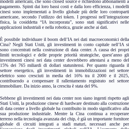
modelli americani, che sono closed source e richiedono abbonamenti a
pagamento. Spinti dai loro bassi costi e dalla loro efficienza, i modelli
cinesi sono implementati a livello globale più delle loro controparti
americane, secondo l’utilizzo dei token. I progressi nell’integrazione
fisica, la cosiddetta “IA incorporata”, sono stati significativi nelle
applicazioni industriali e nella robotica, grazie anche ai dati.
È possibile individuare il boom dell’IA nei dati macroeconomici della
Cina? Negli Stati Uniti, gli investimenti in conto capitale nell’IA si
sono concentrati nella costruzione di data center. A causa dei propri
limiti tecnologici e delle proprie priorità strategiche, quest’anno gli
investimenti cinesi nei data center dovrebbero attestarsi a meno del
15% dei 765 miliardi di dollari statunitensi. Per quanto riguarda il
settore energetico, gli investimenti in immobilizzazioni nel settore
elettrico sono cresciuti in media del 16% tra il 2000 e il 2025,
contribuendo a compensare il rallentamento registrato nel settore
immobiliare. Da inizio anno, la crescita è stata del 9%.
Sebbene gli investimenti nei data center non siano ingenti rispetto agli
Stati Uniti, la produzione cinese di hardware destinato alla costruzione
di data center a livello globale ha contribuito in modo significativo alla
sua produzione industriale. Mentre la Cina continua a recuperare
terreno nella tecnologia avanzata dei chip, è già un importante fornitore
globale di circuiti integrati a stadi maturi, necessari anche per