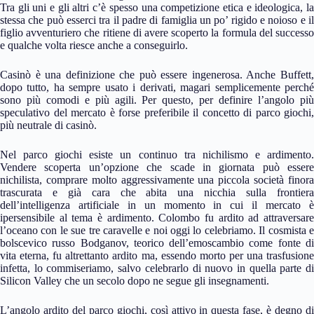
Tra gli uni e gli altri c’è spesso una competizione etica e ideologica, la
stessa che può esserci tra il padre di famiglia un po’ rigido e noioso e il
figlio avventuriero che ritiene di avere scoperto la formula del successo
e qualche volta riesce anche a conseguirlo.
Casinò è una definizione che può essere ingenerosa. Anche Buffett,
dopo tutto, ha sempre usato i derivati, magari semplicemente perché
sono più comodi e più agili. Per questo, per definire l’angolo più
speculativo del mercato è forse preferibile il concetto di parco giochi,
più neutrale di casinò.
Nel parco giochi esiste un continuo tra nichilismo e ardimento.
Vendere scoperta un’opzione che scade in giornata può essere
nichilista, comprare molto aggressivamente una piccola società finora
trascurata e già cara che abita una nicchia sulla frontiera
dell’intelligenza artificiale in un momento in cui il mercato è
ipersensibile al tema è ardimento. Colombo fu ardito ad attraversare
l’oceano con le sue tre caravelle e noi oggi lo celebriamo. Il cosmista e
bolscevico russo Bodganov, teorico dell’emoscambio come fonte di
vita eterna, fu altrettanto ardito ma, essendo morto per una trasfusione
infetta, lo commiseriamo, salvo celebrarlo di nuovo in quella parte di
Silicon Valley che un secolo dopo ne segue gli insegnamenti.
L’angolo ardito del parco giochi, così attivo in questa fase, è degno di