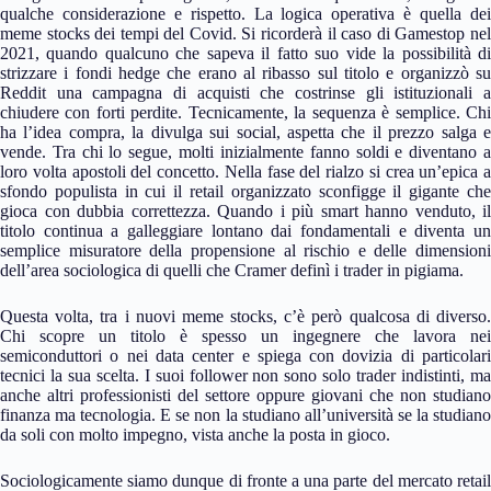
qualche considerazione e rispetto. La logica operativa è quella dei
meme stocks dei tempi del Covid. Si ricorderà il caso di Gamestop nel
2021, quando qualcuno che sapeva il fatto suo vide la possibilità di
strizzare i fondi hedge che erano al ribasso sul titolo e organizzò su
Reddit una campagna di acquisti che costrinse gli istituzionali a
chiudere con forti perdite. Tecnicamente, la sequenza è semplice. Chi
ha l’idea compra, la divulga sui social, aspetta che il prezzo salga e
vende. Tra chi lo segue, molti inizialmente fanno soldi e diventano a
loro volta apostoli del concetto. Nella fase del rialzo si crea un’epica a
sfondo populista in cui il retail organizzato sconfigge il gigante che
gioca con dubbia correttezza. Quando i più smart hanno venduto, il
titolo continua a galleggiare lontano dai fondamentali e diventa un
semplice misuratore della propensione al rischio e delle dimensioni
dell’area sociologica di quelli che Cramer definì i trader in pigiama.
Questa volta, tra i nuovi meme stocks, c’è però qualcosa di diverso.
Chi scopre un titolo è spesso un ingegnere che lavora nei
semiconduttori o nei data center e spiega con dovizia di particolari
tecnici la sua scelta. I suoi follower non sono solo trader indistinti, ma
anche altri professionisti del settore oppure giovani che non studiano
finanza ma tecnologia. E se non la studiano all’università se la studiano
da soli con molto impegno, vista anche la posta in gioco.
Sociologicamente siamo dunque di fronte a una parte del mercato retail