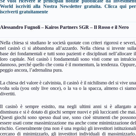
Se vuoi ricevere le principali notizie pubblicate da Investment
World iscriviti alla Nostra Newsletter gratuita.
Clicca qui per
iscriverti gratuitamente
Alessandro Fugnoli – Kairos Partners SGR – Il Rosso e il Nero
Nella chiesa si studiano le società quotate con criteri rigorosi e severi,
nel casinò ci si abbandona all’azzardo. Nella chiesa si investe sulla
base dei fondamentali e tutti sono pazienti e disciplinati nell’allocare il
loro capitale. Nel casinò i fondamentali sono visti come un intralcio
dannoso, perché quello che conta è il momentum, la tendenza. Oppure,
peggio ancora, l’adrenalina pura.
La chiesa del valore è calvinista, il casinò è il nichilismo del si vive una
volta sola (you only live once), o la va o la spacca, almeno ci siamo
divertiti.
Il casinò è sempre esistito, ma negli ultimi anni si è allargato a
dismisura e si è dotato di giochi sempre nuovi e più luccicanti che mai.
Questi giochi sono spesso dual use, sono cioè strumenti che possono
essere usati come massimizzazione ma anche come minimizzazione del
rischio. Generalmente (ma non è una regola) gli investitori istituzionali
cercano di minimizzarlo, gli investitori individuali di massimizzarlo.