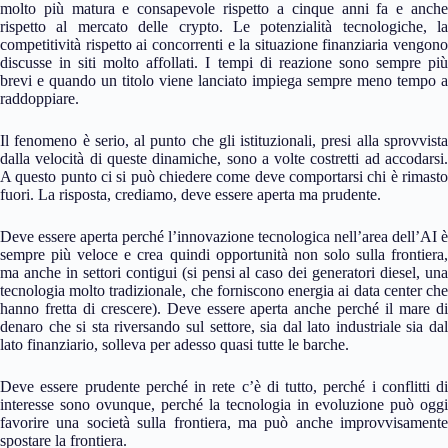
molto più matura e consapevole rispetto a cinque anni fa e anche
rispetto al mercato delle crypto. Le potenzialità tecnologiche, la
competitività rispetto ai concorrenti e la situazione finanziaria vengono
discusse in siti molto affollati. I tempi di reazione sono sempre più
brevi e quando un titolo viene lanciato impiega sempre meno tempo a
raddoppiare.
Il fenomeno è serio, al punto che gli istituzionali, presi alla sprovvista
dalla velocità di queste dinamiche, sono a volte costretti ad accodarsi.
A questo punto ci si può chiedere come deve comportarsi chi è rimasto
fuori. La risposta, crediamo, deve essere aperta ma prudente.
Deve essere aperta perché l’innovazione tecnologica nell’area dell’AI è
sempre più veloce e crea quindi opportunità non solo sulla frontiera,
ma anche in settori contigui (si pensi al caso dei generatori diesel, una
tecnologia molto tradizionale, che forniscono energia ai data center che
hanno fretta di crescere). Deve essere aperta anche perché il mare di
denaro che si sta riversando sul settore, sia dal lato industriale sia dal
lato finanziario, solleva per adesso quasi tutte le barche.
Deve essere prudente perché in rete c’è di tutto, perché i conflitti di
interesse sono ovunque, perché la tecnologia in evoluzione può oggi
favorire una società sulla frontiera, ma può anche improvvisamente
spostare la frontiera.