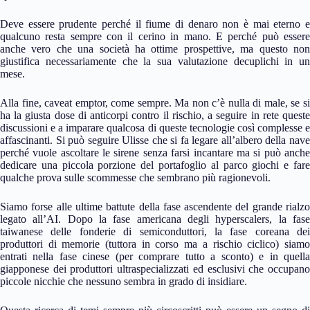
Deve essere prudente perché il fiume di denaro non è mai eterno e
qualcuno resta sempre con il cerino in mano. E perché può essere
anche vero che una società ha ottime prospettive, ma questo non
giustifica necessariamente che la sua valutazione decuplichi in un
mese.
Alla fine, caveat emptor, come sempre. Ma non c’è nulla di male, se si
ha la giusta dose di anticorpi contro il rischio, a seguire in rete queste
discussioni e a imparare qualcosa di queste tecnologie così complesse e
affascinanti. Si può seguire Ulisse che si fa legare all’albero della nave
perché vuole ascoltare le sirene senza farsi incantare ma si può anche
dedicare una piccola porzione del portafoglio al parco giochi e fare
qualche prova sulle scommesse che sembrano più ragionevoli.
Siamo forse alle ultime battute della fase ascendente del grande rialzo
legato all’AI. Dopo la fase americana degli hyperscalers, la fase
taiwanese delle fonderie di semiconduttori, la fase coreana dei
produttori di memorie (tuttora in corso ma a rischio ciclico) siamo
entrati nella fase cinese (per comprare tutto a sconto) e in quella
giapponese dei produttori ultraspecializzati ed esclusivi che occupano
piccole nicchie che nessuno sembra in grado di insidiare.