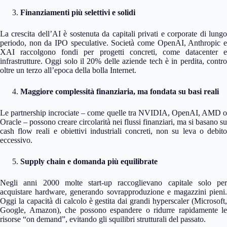
Finanziamenti più selettivi e solidi
La crescita dell’AI è sostenuta da capitali privati e corporate di lungo
periodo, non da IPO speculative. Società come OpenAI, Anthropic e
XAI raccolgono fondi per progetti concreti, come datacenter e
infrastrutture. Oggi solo il 20% delle aziende tech è in perdita, contro
oltre un terzo all’epoca della bolla Internet.
Maggiore complessità finanziaria, ma fondata su basi reali
Le partnership incrociate – come quelle tra NVIDIA, OpenAI, AMD o
Oracle – possono creare circolarità nei flussi finanziari, ma si basano su
cash flow reali e obiettivi industriali concreti, non su leva o debito
eccessivo.
Supply chain e domanda più equilibrate
Negli anni 2000 molte start-up raccoglievano capitale solo per
acquistare hardware, generando sovrapproduzione e magazzini pieni.
Oggi la capacità di calcolo è gestita dai grandi hyperscaler (Microsoft,
Google, Amazon), che possono espandere o ridurre rapidamente le
risorse “on demand”, evitando gli squilibri strutturali del passato.