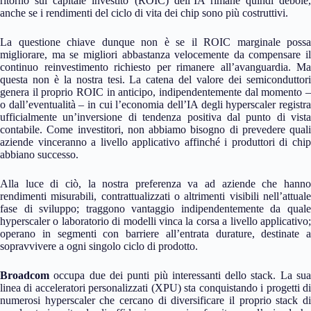
ritorno sul capitale investito (ROIC) dell’IA rimane quindi debole,
anche se i rendimenti del ciclo di vita dei chip sono più costruttivi.
La questione chiave dunque non è se il ROIC marginale possa
migliorare, ma se migliori abbastanza velocemente da compensare il
continuo reinvestimento richiesto per rimanere all’avanguardia. Ma
questa non è la nostra tesi. La catena del valore dei semiconduttori
genera il proprio ROIC in anticipo, indipendentemente dal momento –
o dall’eventualità – in cui l’economia dell’IA degli hyperscaler registra
ufficialmente un’inversione di tendenza positiva dal punto di vista
contabile. Come investitori, non abbiamo bisogno di prevedere quali
aziende vinceranno a livello applicativo affinché i produttori di chip
abbiano successo.
Alla luce di ciò, la nostra preferenza va ad aziende che hanno
rendimenti misurabili, contrattualizzati o altrimenti visibili nell’attuale
fase di sviluppo; traggono vantaggio indipendentemente da quale
hyperscaler o laboratorio di modelli vinca la corsa a livello applicativo;
operano in segmenti con barriere all’entrata durature, destinate a
sopravvivere a ogni singolo ciclo di prodotto.
Broadcom
occupa due dei punti più interessanti dello stack. La sua
linea di acceleratori personalizzati (XPU) sta conquistando i progetti di
numerosi hyperscaler che cercano di diversificare il proprio stack di