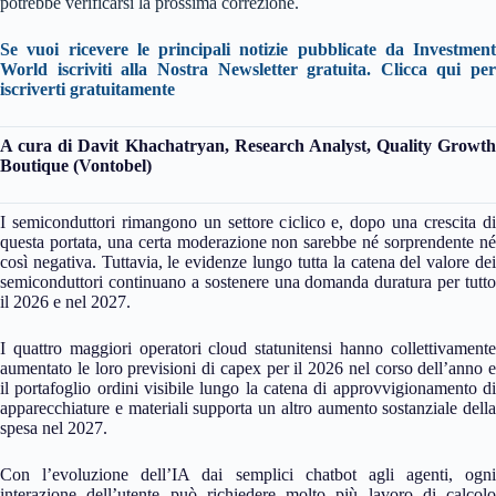
potrebbe verificarsi la prossima correzione.
Se vuoi ricevere le principali notizie pubblicate da Investment
World iscriviti alla Nostra Newsletter gratuita. Clicca qui per
iscriverti gratuitamente
A cura di Davit Khachatryan, Research Analyst, Quality Growth
Boutique (Vontobel)
I semiconduttori rimangono un settore ciclico e, dopo una crescita di
questa portata, una certa moderazione non sarebbe né sorprendente né
così negativa. Tuttavia, le evidenze lungo tutta la catena del valore dei
semiconduttori continuano a sostenere una domanda duratura per tutto
il 2026 e nel 2027.
I quattro maggiori operatori cloud statunitensi hanno collettivamente
aumentato le loro previsioni di capex per il 2026 nel corso dell’anno e
il portafoglio ordini visibile lungo la catena di approvvigionamento di
apparecchiature e materiali supporta un altro aumento sostanziale della
spesa nel 2027.
Con l’evoluzione dell’IA dai semplici chatbot agli agenti, ogni
interazione dell’utente può richiedere molto più lavoro di calcolo