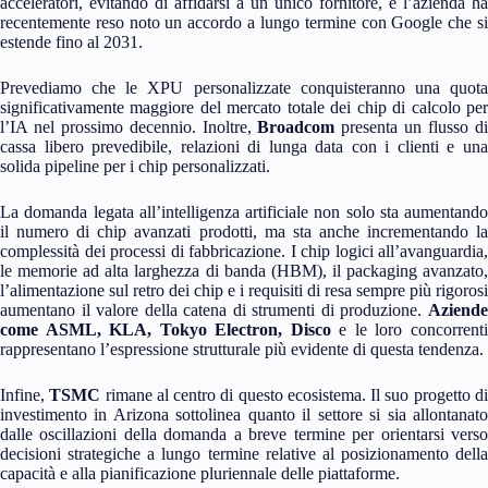
acceleratori, evitando di affidarsi a un unico fornitore, e l’azienda ha
recentemente reso noto un accordo a lungo termine con Google che si
estende fino al 2031.
Prevediamo che le XPU personalizzate conquisteranno una quota
significativamente maggiore del mercato totale dei chip di calcolo per
l’IA nel prossimo decennio. Inoltre,
Broadcom
presenta un flusso d
cassa libero prevedibile, relazioni di lunga data con i clienti e una
solida pipeline per i chip personalizzati.
La domanda legata all’intelligenza artificiale non solo sta aumentando
il numero di chip avanzati prodotti, ma sta anche incrementando la
complessità dei processi di fabbricazione. I chip logici all’avanguardia,
le memorie ad alta larghezza di banda (HBM), il packaging avanzato,
l’alimentazione sul retro dei chip e i requisiti di resa sempre più rigorosi
aumentano il valore della catena di strumenti di produzione.
Aziende
come ASML, KLA, Tokyo Electron, Disco
e le loro concorrent
rappresentano l’espressione strutturale più evidente di questa tendenza.
Infine,
TSMC
rimane al centro di questo ecosistema. Il suo progetto d
investimento in Arizona sottolinea quanto il settore si sia allontanato
dalle oscillazioni della domanda a breve termine per orientarsi verso
decisioni strategiche a lungo termine relative al posizionamento della
capacità e alla pianificazione pluriennale delle piattaforme.