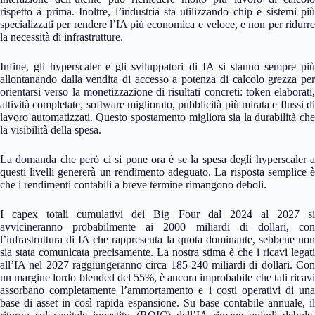
rispetto a prima. Inoltre, l’industria sta utilizzando chip e sistemi più
specializzati per rendere l’IA più economica e veloce, e non per ridurre
la necessità di infrastrutture.
Infine, gli hyperscaler e gli sviluppatori di IA si stanno sempre più
allontanando dalla vendita di accesso a potenza di calcolo grezza per
orientarsi verso la monetizzazione di risultati concreti: token elaborati,
attività completate, software migliorato, pubblicità più mirata e flussi di
lavoro automatizzati. Questo spostamento migliora sia la durabilità che
la visibilità della spesa.
La domanda che però ci si pone ora è se la spesa degli hyperscaler a
questi livelli genererà un rendimento adeguato. La risposta semplice è
che i rendimenti contabili a breve termine rimangono deboli.
I capex totali cumulativi dei Big Four dal 2024 al 2027 si
avvicineranno probabilmente ai 2000 miliardi di dollari, con
l’infrastruttura di IA che rappresenta la quota dominante, sebbene non
sia stata comunicata precisamente. La nostra stima è che i ricavi legati
all’IA nel 2027 raggiungeranno circa 185-240 miliardi di dollari. Con
un margine lordo blended del 55%, è ancora improbabile che tali ricavi
assorbano completamente l’ammortamento e i costi operativi di una
base di asset in così rapida espansione. Su base contabile annuale, il