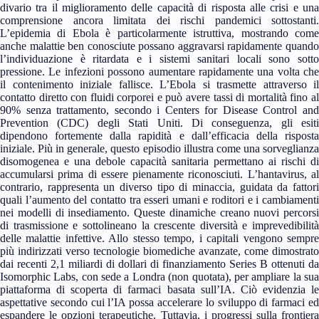
divario tra il miglioramento delle capacità di risposta alle crisi e una
comprensione ancora limitata dei rischi pandemici sottostanti.
L’epidemia di Ebola è particolarmente istruttiva, mostrando come
anche malattie ben conosciute possano aggravarsi rapidamente quando
l’individuazione è ritardata e i sistemi sanitari locali sono sotto
pressione. Le infezioni possono aumentare rapidamente una volta che
il contenimento iniziale fallisce. L’Ebola si trasmette attraverso il
contatto diretto con fluidi corporei e può avere tassi di mortalità fino al
90% senza trattamento, secondo i Centers for Disease Control and
Prevention (CDC) degli Stati Uniti. Di conseguenza, gli esiti
dipendono fortemente dalla rapidità e dall’efficacia della risposta
iniziale. Più in generale, questo episodio illustra come una sorveglianza
disomogenea e una debole capacità sanitaria permettano ai rischi di
accumularsi prima di essere pienamente riconosciuti. L’hantavirus, al
contrario, rappresenta un diverso tipo di minaccia, guidata da fattori
quali l’aumento del contatto tra esseri umani e roditori e i cambiamenti
nei modelli di insediamento. Queste dinamiche creano nuovi percorsi
di trasmissione e sottolineano la crescente diversità e imprevedibilità
delle malattie infettive. Allo stesso tempo, i capitali vengono sempre
più indirizzati verso tecnologie biomediche avanzate, come dimostrato
dai recenti 2,1 miliardi di dollari di finanziamento Series B ottenuti da
Isomorphic Labs, con sede a Londra (non quotata), per ampliare la sua
piattaforma di scoperta di farmaci basata sull’IA. Ciò evidenzia le
aspettative secondo cui l’IA possa accelerare lo sviluppo di farmaci ed
espandere le opzioni terapeutiche. Tuttavia, i progressi sulla frontiera