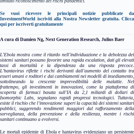
limitato riconoscimento dei rischi pandemici.
Se vuoi ricevere le principali notizie pubblicate da
InvestmentWorld iscriviti alla Nostra Newsletter gratuita. Clicca
qui per iscriverti gratuitamente
A cura di Damien Ng, Next Generation Research, Julius Baer
L’Ebola mostra come il ritardo nell’individuazione e la debolezza dei
sistemi sanitari possano favorire una rapida escalation, dati gli elevati
tassi di mortalità e la dipendenza da una risposta precoce.
L’hantavirus riflette i rischi derivanti dall’aumento del contatto tra
esseri umani e roditori e dai cambiamenti nei modelli di insediamento,
sottolineando la crescente imprevedibilità delle malattie. Nel
frattempo, gli investimenti in innovazioni, come la piattaforma di
scoperta di farmaci basata sull’IA da 2,1 miliardi di dollari di
Isomorphic Labs, segnalano rapidi progressi tecnologici. Tuttavia,
esiste il rischio che l’innovazione superi la capacità dei sistemi sanitari
pubblici, suggerendo rendimenti maggiori dal rafforzamento della
sorveglianza, della prevenzione e della resilienza, mentre i rischi
sanitari continuano a evolversi.
Le mortali epidemie di Ebola e hantavirus evidenziano un persistente