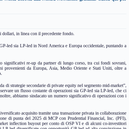
dollari, in linea con il precedente fondo.
a GP-led sia LP-led in Nord America e Europa occidentale, puntando a
significativi re-up da partner di lungo corso, tra cui fondi sovrani,
ni provenienti da Europa, Asia, Medio Oriente e Stati Uniti, oltre a
o.
a di strategie secondarie di private equity nel segmento mid-market”,
ervare un flusso costante di operazioni sia GP-led sia LP-led, che ci
Inoltre, abbiamo sindacato un numero significativo di operazioni con i
iversificato acquisito tramite una transazione privata in collaborazione
ione di punta del 2025 di MCP con Prudential Financial, Inc. (PFI)
,
rket inflection buyout per conto di OSP VI e di alcuni co-investitori
i LP-led diversificate con opportunità GP-led ad alta convinzione in