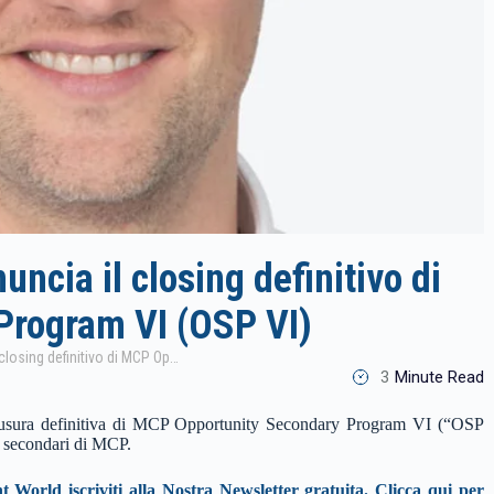
ncia il closing definitivo di
Program VI (OSP VI)
Montana Capital Partners annuncia il closing definitivo di MCP Opportunity Secondary Program VI (OSP VI)
3
Minute Read
usura definitiva di MCP Opportunity Secondary Program VI (“OSP
ti secondari di MCP.
nt World iscriviti alla Nostra Newsletter gratuita.
Clicca qui per