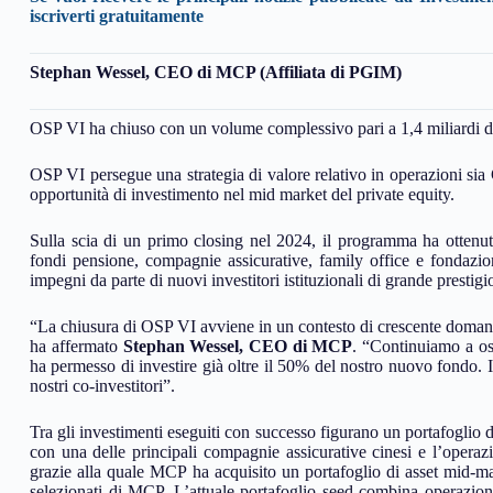
iscriverti gratuitamente
Stephan Wessel, CEO di MCP
(Affiliata di PGIM)
OSP VI ha chiuso con un volume complessivo pari a 1,4 miliardi di 
OSP VI persegue una strategia di valore relativo in operazioni si
opportunità di investimento nel mid market del private equity.
Sulla scia di un primo closing nel 2024, il programma ha ottenuto 
fondi pensione, compagnie assicurative, family office e fondazio
impegni da parte di nuovi investitori istituzionali di grande prestigi
“La chiusura di OSP VI avviene in un contesto di crescente domand
ha affermato
Stephan Wessel, CEO di MCP
. “Continuiamo a oss
ha permesso di investire già oltre il 50% del nostro nuovo fondo. 
nostri co-investitori”.
Tra gli investimenti eseguiti con successo figurano un portafoglio d
con una delle principali compagnie assicurative cinesi e
l’operaz
grazie alla quale MCP ha acquisito un portafoglio di asset mid-ma
selezionati di MCP. L’attuale portafoglio seed combina operazion