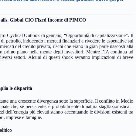
alls, Global CIO Fixed Income di PIMCO
stro Cyclical Outlook di gennaio, “Opportunità di capitalizzazione”. Il
di petrolio, inducendo i mercati finanziari a rivedere le aspettative sui
 mercati del credito privato, rischi che erano in gran parte nascosti alla
i in primo piano nella mente degli investitori. Mentre l’IA continua ad
versi settori. Alcuni di questi shock avranno implicazioni di breve
plia le disparità
tante una crescente divergenza sotto la superficie. Il conflitto in Medio
bale che, se persistente, è probabilmente di natura stagflazionistica –
zi dell’energia più elevati stanno accentuando le divisioni esistenti tra
ori, imprese e famiglie.
litico