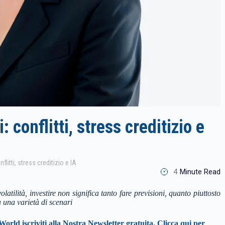
 conflitti, stress creditizio e
flitti, stress creditizio e IA
4
Minute Read
latilità, investire non significa tanto fare previsioni, quanto piuttosto
 a una varietà di scenari
World iscriviti alla Nostra Newsletter gratuita.
Clicca qui per