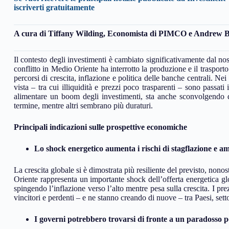
iscriverti gratuitamente
A cura di
Tiffany Wilding, Economista di PIMCO e Andrew B
Il contesto degli investimenti è cambiato significativamente dal no
conflitto in Medio Oriente ha interrotto la produzione e il trasporto 
percorsi di crescita, inflazione e politica delle banche centrali. Nei
vista – tra cui illiquidità e prezzi poco trasparenti – sono passat
alimentare un boom degli investimenti, sta anche sconvolgendo di
termine, mentre altri sembrano più duraturi.
Principali indicazioni sulle prospettive economiche
Lo shock energetico aumenta i rischi di stagflazione e am
La crescita globale si è dimostrata più resiliente del previsto, nonos
Oriente rappresenta un importante shock dell’offerta energetica glo
spingendo l’inflazione verso l’alto mentre pesa sulla crescita. I prez
vincitori e perdenti – e ne stanno creando di nuove – tra Paesi, sett
I governi potrebbero trovarsi di fronte a un paradosso po