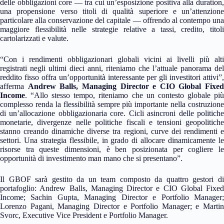
delle obbligazioni core — tra cui un’esposizione positiva alla duration,
una propensione verso titoli di qualità superiore e un’attenzione
particolare alla conservazione del capitale — offrendo al contempo una
maggiore flessibilità nelle strategie relative a tassi, credito, titoli
cartolarizzati e valute.
“Con i rendimenti obbligazionari globali vicini ai livelli più alti
registrati negli ultimi dieci anni, riteniamo che l’attuale panorama del
reddito fisso offra un’opportunità interessante per gli investitori attivi”,
afferma
Andrew Balls, Managing Director e CIO Global Fixed
Income
. “Allo stesso tempo, riteniamo che un contesto globale più
complesso renda la flessibilità sempre più importante nella costruzione
di un’allocazione obbligazionaria core. Cicli asincroni delle politiche
monetarie, divergenze nelle politiche fiscali e tensioni geopolitiche
stanno creando dinamiche diverse tra regioni, curve dei rendimenti e
settori. Una strategia flessibile, in grado di allocare dinamicamente le
risorse tra queste dimensioni, è ben posizionata per cogliere le
opportunità di investimento man mano che si presentano”.
Il GBOF sarà gestito da un team composto da quattro gestori di
portafoglio: Andrew Balls, Managing Director e CIO Global Fixed
Income; Sachin Gupta, Managing Director e Portfolio Manager;
Lorenzo Pagani, Managing Director e Portfolio Manager; e Martin
Svorc, Executive Vice President e Portfolio Manager.