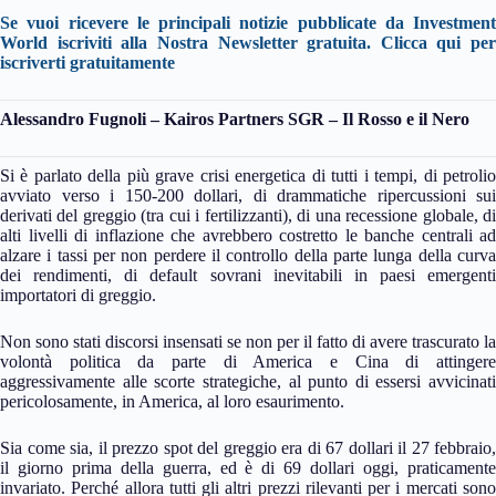
Se vuoi ricevere le principali notizie pubblicate da Investment
World iscriviti alla Nostra Newsletter gratuita.
Clicca qui per
iscriverti gratuitamente
Alessandro Fugnoli – Kairos Partners SGR – Il Rosso e il Nero
Si è parlato della più grave crisi energetica di tutti i tempi, di petrolio
avviato verso i 150-200 dollari, di drammatiche ripercussioni sui
derivati del greggio (tra cui i fertilizzanti), di una recessione globale, di
alti livelli di inflazione che avrebbero costretto le banche centrali ad
alzare i tassi per non perdere il controllo della parte lunga della curva
dei rendimenti, di default sovrani inevitabili in paesi emergenti
importatori di greggio.
Non sono stati discorsi insensati se non per il fatto di avere trascurato la
volontà politica da parte di America e Cina di attingere
aggressivamente alle scorte strategiche, al punto di essersi avvicinati
pericolosamente, in America, al loro esaurimento.
Sia come sia, il prezzo spot del greggio era di 67 dollari il 27 febbraio,
il giorno prima della guerra, ed è di 69 dollari oggi, praticamente
invariato. Perché allora tutti gli altri prezzi rilevanti per i mercati sono