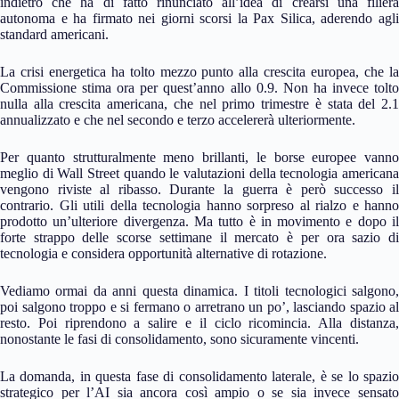
indietro che ha di fatto rinunciato all’idea di crearsi una filiera
autonoma e ha firmato nei giorni scorsi la Pax Silica, aderendo agli
standard americani.
La crisi energetica ha tolto mezzo punto alla crescita europea, che la
Commissione stima ora per quest’anno allo 0.9. Non ha invece tolto
nulla alla crescita americana, che nel primo trimestre è stata del 2.1
annualizzato e che nel secondo e terzo accelererà ulteriormente.
Per quanto strutturalmente meno brillanti, le borse europee vanno
meglio di Wall Street quando le valutazioni della tecnologia americana
vengono riviste al ribasso. Durante la guerra è però successo il
contrario. Gli utili della tecnologia hanno sorpreso al rialzo e hanno
prodotto un’ulteriore divergenza. Ma tutto è in movimento e dopo il
forte strappo delle scorse settimane il mercato è per ora sazio di
tecnologia e considera opportunità alternative di rotazione.
Vediamo ormai da anni questa dinamica. I titoli tecnologici salgono,
poi salgono troppo e si fermano o arretrano un po’, lasciando spazio al
resto. Poi riprendono a salire e il ciclo ricomincia. Alla distanza,
nonostante le fasi di consolidamento, sono sicuramente vincenti.
La domanda, in questa fase di consolidamento laterale, è se lo spazio
strategico per l’AI sia ancora così ampio o se sia invece sensato