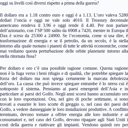
oggi su livelli così diversi rispetto a prima della guerra?
Il dollaro era a 1.18 contro euro e oggi è a 1.13. L’oro valeva 5280
dollari l’oncia e oggi ne vale solo 4010. Il Treasury decennale
americano rendeva il 3.96 e oggi rende il 4.40. Per non parlare
dell’azionario, con l’SP 500 salito da 6908 a 7420, mentre in Europa il
Dax è sceso da 25300 a 24900. Se l’economia, come si usa dire, è
trasformazione di energia e se il petrolio, da un secolo, è la stella
intorno alla quale ruotano i pianeti di tutte le attività economiche, come
mai vediamo questa perturbazione delle orbite planetarie intorno alla
stella ritornata fissa?
Per dollaro e oro c’è una possibile ragione comune. Questa ragione
non è la fuga verso i beni rifugio e di qualità, che potrebbe spiegare la
forza del dollaro ma non spiega certamente la marcata debolezza
dell’oro. La causa che può invece spiegare entrambe è lo stress cui è
sottoposto il sistema. Pensiamo ai paesi emergenti dell’Asia e in
particolare ai paesi del Golfo. Negli anni scorsi hanno accumulato oro
con le loro esportazioni. Ora, nel giro di poche settimane, si sono
trovati a esaurire le loro scorte di greggio o, nel caso dei paesi del
Golfo, a vedere danneggiate le loro installazioni produttive. A conflitto
terminato, devono tornare a offrire energia alle loro industrie e ai
consumatori e, nel caso del Golfo, devono ripagare agli Stati Uniti i
costi della guerra e riattivare gli impianti. Vendono quindi oro per