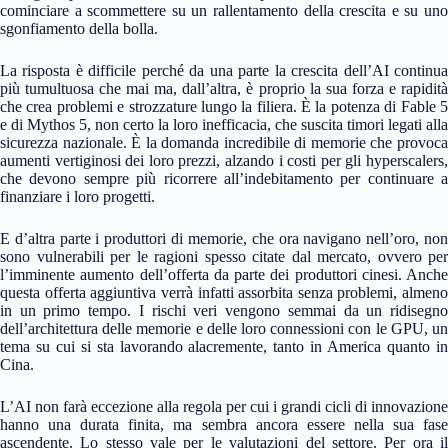
cominciare a scommettere su un rallentamento della crescita e su uno
sgonfiamento della bolla.
La risposta è difficile perché da una parte la crescita dell’AI continua
più tumultuosa che mai ma, dall’altra, è proprio la sua forza e rapidità
che crea problemi e strozzature lungo la filiera. È la potenza di Fable 5
e di Mythos 5, non certo la loro inefficacia, che suscita timori legati alla
sicurezza nazionale. È la domanda incredibile di memorie che provoca
aumenti vertiginosi dei loro prezzi, alzando i costi per gli hyperscalers,
che devono sempre più ricorrere all’indebitamento per continuare a
finanziare i loro progetti.
E d’altra parte i produttori di memorie, che ora navigano nell’oro, non
sono vulnerabili per le ragioni spesso citate dal mercato, ovvero per
l’imminente aumento dell’offerta da parte dei produttori cinesi. Anche
questa offerta aggiuntiva verrà infatti assorbita senza problemi, almeno
in un primo tempo. I rischi veri vengono semmai da un ridisegno
dell’architettura delle memorie e delle loro connessioni con le GPU, un
tema su cui si sta lavorando alacremente, tanto in America quanto in
Cina.
L’AI non farà eccezione alla regola per cui i grandi cicli di innovazione
hanno una durata finita, ma sembra ancora essere nella sua fase
ascendente. Lo stesso vale per le valutazioni del settore. Per ora il