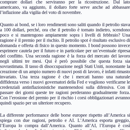
comprare dollari che serviranno per la ricostruzione. Dal lato
americano, va aggiunto, il dollaro forte serve anche ad abbassare
l’inflazione alla vigilia del voto di novembre.
Quanto ai bond, se i loro rendimenti sono saliti quando il petrolio stava
a 100 dollari, perché, ora che il petrolio è tornato indietro, scendono
poco e si mantengono ampiamente sopra i livelli di febbraio? Una
ragione è il premio per il rischio. Il petrolio spot è risultato esclusivo di
domanda e offerta di fisico in questo momento. I bond possono invece
esprimere cautela per il futuro e in particolare per un’eventuale ripresa
del conflitto. Una seconda ragione è la forza del mercato del lavoro
negli ultimi tre mesi. Qui è però possibile che questa forza sia
sovrastimata. Il tasso di disoccupazione negli Stati Uniti, nonostante la
creazione di un ampio numero di nuovi posti di lavoro, è infatti rimasto
invariato. Una terza ragione è che i mercati hanno una naturale
diffidenza verso i nuovi governatori della Fed e vogliono verificarne le
credenziali antinflazionistiche mantenendosi sulla difensiva. Con il
passare dei giorni queste tre ragioni perderanno gradualmente forza.
Con l’erosione del premio per il rischio i corsi obbligazionari avranno
quindi spazio per un ulteriore recupero.
La differente performance delle borse europee rispetto all’America si
spiega con due ragioni, petrolio e AI. L’America esporta greggio,
l’Europa lo compra dall’America. Quanto all’AI, l’Europa è così