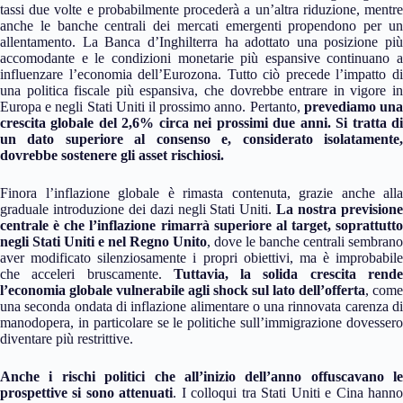
tassi due volte e probabilmente procederà a un’altra riduzione, mentre
anche le banche centrali dei mercati emergenti propendono per un
allentamento. La Banca d’Inghilterra ha adottato una posizione più
accomodante e le condizioni monetarie più espansive continuano a
influenzare l’economia dell’Eurozona. Tutto ciò precede l’impatto di
una politica fiscale più espansiva, che dovrebbe entrare in vigore in
Europa e negli Stati Uniti il prossimo anno. Pertanto,
prevediamo un
crescita globale del 2,6% circa nei prossimi due anni. Si tratta di
un dato superiore al consenso e, considerato isolatamente,
dovrebbe sostenere gli asset rischiosi.
Finora l’inflazione globale è rimasta contenuta, grazie anche alla
graduale introduzione dei dazi negli Stati Uniti.
La nostra prevision
centrale è che l’inflazione rimarrà superiore al target, soprattutto
negli Stati Uniti e nel Regno Unito
, dove le banche centrali sembrano
aver modificato silenziosamente i propri obiettivi, ma è improbabile
che acceleri bruscamente.
Tuttavia, la solida crescita rend
l’economia globale vulnerabile agli shock sul lato dell’offerta
, come
una seconda ondata di inflazione alimentare o una rinnovata carenza di
manodopera, in particolare se le politiche sull’immigrazione dovessero
diventare più restrittive.
Anche i rischi politici che all’inizio dell’anno offuscavano le
prospettive si sono attenuati
. I colloqui tra Stati Uniti e Cina hann