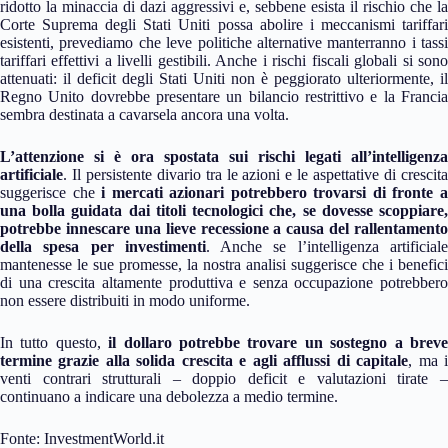
ridotto la minaccia di dazi aggressivi e, sebbene esista il rischio che la
Corte Suprema degli Stati Uniti possa abolire i meccanismi tariffari
esistenti, prevediamo che leve politiche alternative manterranno i tassi
tariffari effettivi a livelli gestibili. Anche i rischi fiscali globali si sono
attenuati: il deficit degli Stati Uniti non è peggiorato ulteriormente, il
Regno Unito dovrebbe presentare un bilancio restrittivo e la Francia
sembra destinata a cavarsela ancora una volta.
L’attenzione si è ora spostata sui rischi legati all’intelligenza
artificiale
. Il persistente divario tra le azioni e le aspettative di crescita
suggerisce che
i mercati azionari potrebbero trovarsi di fronte 
una bolla guidata dai titoli tecnologici che, se dovesse scoppiare,
potrebbe innescare una lieve recessione a causa del rallentamento
della spesa per investimenti
. Anche se l’intelligenza artificial
mantenesse le sue promesse, la nostra analisi suggerisce che i benefici
di una crescita altamente produttiva e senza occupazione potrebbero
non essere distribuiti in modo uniforme.
In tutto questo,
il dollaro potrebbe trovare un sostegno a brev
termine grazie alla solida crescita e agli afflussi di capitale
, ma 
venti contrari strutturali – doppio deficit e valutazioni tirate –
continuano a indicare una debolezza a medio termine.
Fonte: InvestmentWorld.it