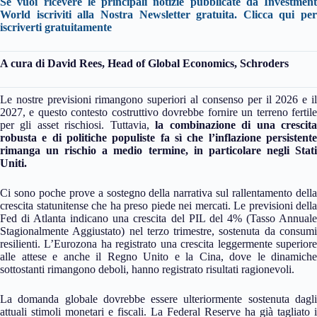
Se vuoi ricevere le principali notizie pubblicate da Investment
World iscriviti alla Nostra Newsletter gratuita.
Clicca qui per
iscriverti gratuitamente
A cura di
David Rees, Head of Global Economics, Schroders
Le nostre previsioni rimangono superiori al consenso per il 2026 e il
2027, e questo contesto costruttivo dovrebbe fornire un terreno fertile
per gli asset rischiosi. Tuttavia,
la combinazione di una crescit
robusta e di politiche populiste fa sì che l’inflazione persistente
rimanga un rischio a medio termine, in particolare negli Stati
Uniti.
Ci sono poche prove a sostegno della narrativa sul rallentamento della
crescita statunitense che ha preso piede nei mercati. Le previsioni della
Fed di Atlanta indicano una crescita del PIL del 4% (Tasso Annuale
Stagionalmente Aggiustato) nel terzo trimestre, sostenuta da consumi
resilienti. L’Eurozona ha registrato una crescita leggermente superiore
alle attese e anche il Regno Unito e la Cina, dove le dinamiche
sottostanti rimangono deboli, hanno registrato risultati ragionevoli.
La domanda globale dovrebbe essere ulteriormente sostenuta dagli
attuali stimoli monetari e fiscali. La Federal Reserve ha già tagliato i