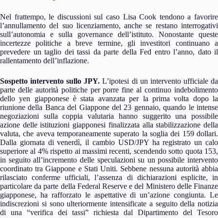
Nel frattempo, le discussioni sul caso Lisa Cook tendono a favorire
l’annullamento del suo licenziamento, anche se restano interrogativi
sull’autonomia e sulla governance dell’istituto. Nonostante queste
incertezze politiche a breve termine, gli investitori continuano a
prevedere un taglio dei tassi da parte della Fed entro l’anno, dato il
rallentamento dell’inflazione.
Sospetto intervento sullo JPY.
L’ipotesi di un intervento ufficiale d
parte delle autorità politiche per porre fine al continuo indebolimento
dello yen giapponese è stata avanzata per la prima volta dopo la
riunione della Banca del Giappone del 23 gennaio, quando le intense
negoziazioni sulla coppia valutaria hanno suggerito una possibile
azione delle istituzioni giapponesi finalizzata alla stabilizzazione della
valuta, che aveva temporaneamente superato la soglia dei 159 dollari.
Dalla giornata di venerdì, il cambio USD/JPY ha registrato un calo
superiore al 4% rispetto ai massimi recenti, scendendo sotto quota 153,
in seguito all’incremento delle speculazioni su un possibile intervento
coordinato tra Giappone e Stati Uniti. Sebbene nessuna autorità abbia
rilasciato conferme ufficiali, l’assenza di dichiarazioni esplicite, in
particolare da parte della Federal Reserve e del Ministero delle Finanze
giapponese, ha rafforzato le aspettative di un’azione congiunta. Le
indiscrezioni si sono ulteriormente intensificate a seguito della notizia
di una “verifica dei tassi” richiesta dal Dipartimento del Tesoro