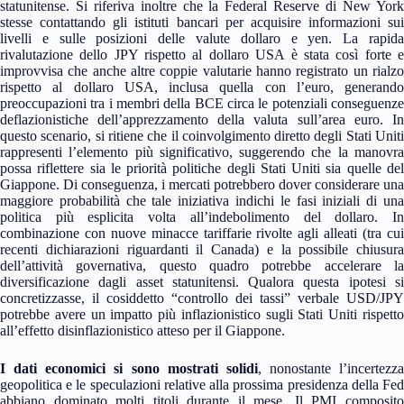
statunitense. Si riferiva inoltre che la Federal Reserve di New York
stesse contattando gli istituti bancari per acquisire informazioni sui
livelli e sulle posizioni delle valute dollaro e yen. La rapida
rivalutazione dello JPY rispetto al dollaro USA è stata così forte e
improvvisa che anche altre coppie valutarie hanno registrato un rialzo
rispetto al dollaro USA, inclusa quella con l’euro, generando
preoccupazioni tra i membri della BCE circa le potenziali conseguenze
deflazionistiche dell’apprezzamento della valuta sull’area euro. In
questo scenario, si ritiene che il coinvolgimento diretto degli Stati Uniti
rappresenti l’elemento più significativo, suggerendo che la manovra
possa riflettere sia le priorità politiche degli Stati Uniti sia quelle del
Giappone. Di conseguenza, i mercati potrebbero dover considerare una
maggiore probabilità che tale iniziativa indichi le fasi iniziali di una
politica più esplicita volta all’indebolimento del dollaro. In
combinazione con nuove minacce tariffarie rivolte agli alleati (tra cui
recenti dichiarazioni riguardanti il Canada) e la possibile chiusura
dell’attività governativa, questo quadro potrebbe accelerare la
diversificazione dagli asset statunitensi. Qualora questa ipotesi si
concretizzasse, il cosiddetto “controllo dei tassi” verbale USD/JPY
potrebbe avere un impatto più inflazionistico sugli Stati Uniti rispetto
all’effetto disinflazionistico atteso per il Giappone.
I dati economici si sono mostrati solidi
, nonostante l’incertezza
geopolitica e le speculazioni relative alla prossima presidenza della Fed
abbiano dominato molti titoli durante il mese. Il PMI composito