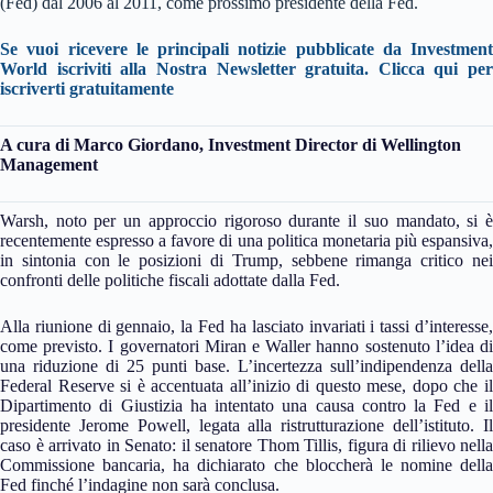
(Fed) dal 2006 al 2011, come prossimo presidente della Fed.
Se vuoi ricevere le principali notizie pubblicate da Investment
World iscriviti alla Nostra Newsletter gratuita.
Clicca qui per
iscriverti gratuitamente
A cura di Marco Giordano, Investment Director di Wellington
Management
Warsh, noto per un approccio rigoroso durante il suo mandato, si è
recentemente espresso a favore di una politica monetaria più espansiva,
in sintonia con le posizioni di Trump, sebbene rimanga critico nei
confronti delle politiche fiscali adottate dalla Fed.
Alla riunione di gennaio, la Fed ha lasciato invariati i tassi d’interesse,
come previsto. I governatori Miran e Waller hanno sostenuto l’idea di
una riduzione di 25 punti base. L’incertezza sull’indipendenza della
Federal Reserve si è accentuata all’inizio di questo mese, dopo che il
Dipartimento di Giustizia ha intentato una causa contro la Fed e il
presidente Jerome Powell, legata alla ristrutturazione dell’istituto. Il
caso è arrivato in Senato: il senatore Thom Tillis, figura di rilievo nella
Commissione bancaria, ha dichiarato che bloccherà le nomine della
Fed finché l’indagine non sarà conclusa.