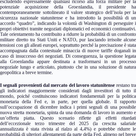
escludendo espressamente qualsiasi ricorso alla forza militare per la
potenziale acquisizione della Groenlandia, il presidente ha
contemporaneamente sottolineato il valore strategico dell’isola per la
sicurezza nazionale statunitense e ha introdotto la possibilità di un
accordo “quadro”, indicando la volontà di Washington di perseguire i
propri obiettivi tramite negoziati diplomatici ed economici continuativi.
Tale orientamento ha contribuito a ridurre la probabilità di un confronto
militare diretto tra Stati Uniti e NATO, pur lasciando irrisolte alcune
tensioni con gli alleati europei, soprattutto perché la precisazione è stata
accompagnata dalla contestuale minaccia di nuove tariffe doganali in
caso di insuccesso dei negoziati. Di conseguenza, la questione legata
alla Groenlandia appare destinata a trasformarsi in un processo
negoziale lungo e articolato, piuttosto che in una soluzione di natura
geopolitica a breve termine.
I segnali provenienti dal mercato del lavoro statunitense
restano tr
gli indicatori maggiormente considerati dagli investitori di tutto il
mondo, poiché costituiscono indicatori fondamentali per la politica
monetaria della Fed e, in parte, per quella globale. Il rapporto
sull’occupazione di dicembre indica i primi segnali di una possibile
nuova stretta monetaria, spinta da una domanda di lavoro in aumento e
un’offerta piatta. Questo scenario riflette gli effetti ritardati
dell’eccezionale terzo trimestre del 2025 (la crescita salariale
annualizzata è stata rivista al rialzo al 4,4%) e potrebbe ridurre le
probabilità di ulteriori allentamenti da parte della Fed, almeno nel breve