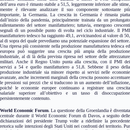
dell’area euro è rimasto stabile a 51,5, leggermente inferiore alle stime,
mentre è rilevante analizzare il suo componente sottostante più
importante, la Germania. La crescita in Germania è rimasta piatta
dall’inizio della pandemia, principalmente trainata da un prolungato
rallentamento del settore manifatturiero; tuttavia, emergono crescenti
segnali di un possibile punto di svolta nel ciclo industriale. Il PMI
manifatturiero tedesco ha raggiunto 49,1, avvicinandosi al valore di 50,
al di sopra del quale prevediamo una potenziale espansione del settore.
Una ripresa più consistente nella produzione manufatturiera tedesca ed
europea può suggerire una crescita più ampia della produzione
industriale, al di là della prevista ripresa nel settore delle attrezzature
militari. Anche il Regno Unito punta alla crescita, con il PMI dei
servizi a 54 e quello manifatturiero a 51,8. Sebbene il peso della
produzione industriale sia minore rispetto ai servizi nelle economie
avanzate, anche incrementi marginali della crescita possono accentuare
le pressioni sui prezzi che si traducono in un aumento dell’inflazione,
poiché le economie europee continuano a registrare una crescita
salariale superiore all’obiettivo e un tasso di disoccupazione
persistentemente contenuto.
World Economic Forum
. La questione della Groenlandia è diventata
centrale durante il World Economic Forum di Davos, a seguito delle
dichiarazioni del presidente Trump volte a ridefinire la precedente
retorica sulle intenzioni degli Stati Uniti nei confronti del territorio. Pur