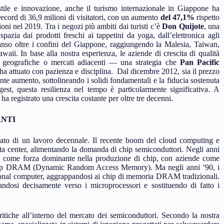
le e innovazione, anche il turismo internazionale in Giappone ha
ecord di 36,9 milioni di visitatori, con un aumento
del 47,1%
rispetto
ni nel 2019. Tra i negozi più ambiti dai turisti c’è
Don Quijote
, una
azia dai prodotti freschi ai tappetini da yoga, dall’elettronica agli
espanso oltre i confini del Giappone, raggiungendo la Malesia, Taiwan,
waii. In base alla nostra esperienza, le aziende di crescita di qualità
e geografiche o mercati adiacenti — una strategia che
Pan Pacific
ha attuato con pazienza e disciplina. Dal dicembre 2012, sia il prezzo
nte aumento, sottolineando i solidi fondamentali e la fiducia sostenuta
est, questa resilienza nel tempo è particolarmente significativa. A
 ha registrato una crescita costante per oltre tre decenni.
ANTI
ultato di un lavoro decennale. Il recente boom del cloud computing e
 data center, alimentando la domanda di chip semiconduttori. Negli anni
ti come forza dominante nella produzione di chip, con aziende come
 chip DRAM (Dynamic Random Access Memory). Ma negli anni ’90, i
rsonal computer, aggrappandosi ai chip di memoria DRAM tradizionali.
ntandosi decisamente verso i microprocessori e sostituendo di fatto i
itiche all’interno del mercato dei semiconduttori. Secondo la nostra