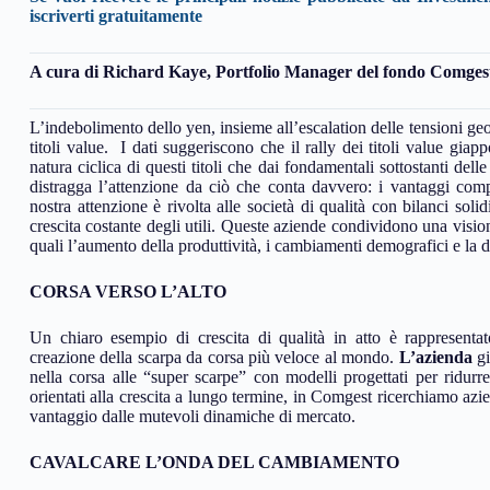
iscriverti gratuitamente
A cura di Richard Kaye, Portfolio Manager del fondo Comge
L’indebolimento dello yen, insieme all’escalation delle tensioni geop
titoli value. I dati suggeriscono che il rally dei titoli value gia
natura ciclica di questi titoli che dai fondamentali sottostanti dell
distragga l’attenzione da ciò che conta davvero: i vantaggi comp
nostra attenzione è rivolta alle società di qualità con bilanci solid
crescita costante degli utili. Queste aziende condividono una visi
quali l’aumento della produttività, i cambiamenti demografici e la d
CORSA VERSO L’ALTO
Un chiaro esempio di crescita di qualità in atto è rappresentato
creazione della scarpa da corsa più veloce al mondo.
L’azienda
gi
nella corsa alle “super scarpe” con modelli progettati per ridurre
orientati alla crescita a lungo termine, in Comgest ricerchiamo azi
vantaggio dalle mutevoli dinamiche di mercato.
CAVALCARE L’ONDA DEL CAMBIAMENTO