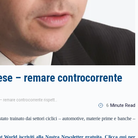
ese – remare controcorrente
Comgest : Azionario giapponese – remare controcorrente rispetto al value
6
Minute Read
ato trainato dai settori ciclici – automotive, materie prime e banche –
t World iscriviti alla Nostra Newsletter gratuita. Clicca qui per