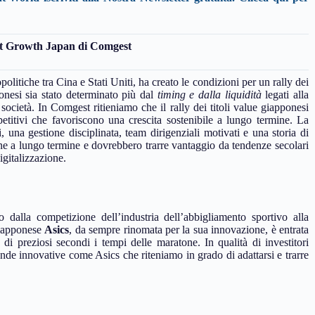
st Growth Japan di Comgest
olitiche tra Cina e Stati Uniti, ha creato le condizioni per un rally dei
pponesi sia stato determinato più dal
timing e dalla liquidità
legati alla
e società. In Comgest ritieniamo che il rally dei titoli value giapponesi
etitivi che favoriscono una crescita sostenibile a lungo termine. La
i, una gestione disciplinata, team dirigenziali motivati e una storia di
one a lungo termine e dovrebbero trarre vantaggio da tendenze secolari
igitalizzazione.
 dalla competizione dell’industria dell’abbigliamento sportivo alla
apponese
Asics
, da sempre rinomata per la sua innovazione, è entrata
 di preziosi secondi i tempi delle maratone. In qualità di investitori
ende innovative come Asics che riteniamo in grado di adattarsi e trarre