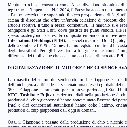
Mentre marchi di consumo come Asics diventano sinonimo di sti
registrato un’impennata. Nel 2024, il Paese ha accolto un numero r
all’anno precedente e superando il picco pre-pandemia di 31,9 milio
catena di discount che offre un’ampia selezione di prodotti che sp
articoli sportivi, il tutto a prezzi competitivi. Il marchio si è 
Singapore e gli Stati Uniti, dove gestisce tre punti vendita alle Ha
spesso sostengono la crescita composta entrando in nuove are
International Holdings
(PPIH), la società madre di Don Quijote, 
delle azioni che l’EPS a 12 mesi hanno registrato un trend in costa
degli investitori. Per gli investitori a lungo termine come Comg
differenza dei titoli value che oscillano con i cicli di mercato, PPIH
DIGITALIZZAZIONE: IL MOTORE CHE CI SPINGE AV
La rinascita del settore dei semiconduttori in Giappone è il ris
dell’intelligenza artificiale ha scatenato una crescita globale dei
’80, il Giappone ha superato per un breve periodo gli Stati Uni
NEC
,
Toshiba
e
Fujitsu
leader mondiali nella produzione di
produttori di chip giapponesi hanno sottovalutato l’ascesa dei pe
Intel
e altri concorrenti statunitensi hanno colto l’attimo, orie
produttori di chip giapponesi dall’oggi al domani.
Oggi il Giappone è passato dalla produzione di chip a nicchie cr