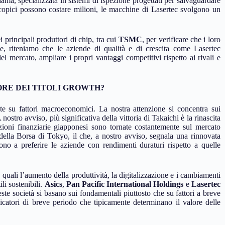
ma, specializzata in sistemi di ispezione progettati per salvaguardare
roscopici possono costare milioni, le macchine di Lasertec svolgono un
 principali produttori di chip, tra cui
TSMC
, per verificare che i loro
ne, riteniamo che le aziende di qualità e di crescita come Lasertec
l mercato, ampliare i propri vantaggi competitivi rispetto ai rivali e
RE DEI TITOLI GROWTH?
e su fattori macroeconomici. La nostra attenzione si concentra sui
tro avviso, più significativa della vittoria di Takaichi è la rinascita
tuzioni finanziarie giapponesi sono tornate costantemente sul mercato
della Borsa di Tokyo, il che, a nostro avviso, segnala una rinnovata
ndono a preferire le aziende con rendimenti duraturi rispetto a quelle
 quali l’aumento della produttività, la digitalizzazione e i cambiamenti
li sostenibili.
Asics
,
Pan Pacific International Holdings
e
Lasertec
te società si basano sui fondamentali piuttosto che su fattori a breve
indicatori di breve periodo che tipicamente determinano il valore delle