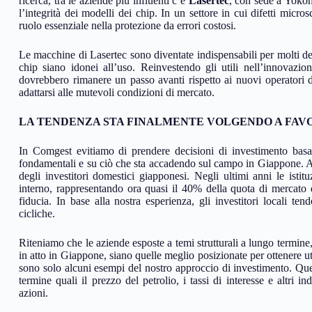
ricerca, tra le aziende più influenti c’è
Lasertec
, con sede a Yokoha
l’integrità dei modelli dei chip. In un settore in cui difetti mic
ruolo essenziale nella protezione da errori costosi.
Le macchine di Lasertec sono diventate indispensabili per molti dei
chip siano idonei all’uso. Reinvestendo gli utili nell’innovazio
dovrebbero rimanere un passo avanti rispetto ai nuovi operatori de
adattarsi alle mutevoli condizioni di mercato.
LA TENDENZA STA FINALMENTE VOLGENDO A FAVO
In Comgest evitiamo di prendere decisioni di investimento basat
fondamentali e su ciò che sta accadendo sul campo in Giappone. A nos
degli investitori domestici giapponesi. Negli ultimi anni le isti
interno, rappresentando ora quasi il 40% della quota di mercato 
fiducia. In base alla nostra esperienza, gli investitori locali te
cicliche.
Riteniamo che le aziende esposte a temi strutturali a lungo termine,
in atto in Giappone, siano quelle meglio posizionate per ottenere uti
sono solo alcuni esempi del nostro approccio di investimento. Ques
termine quali il prezzo del petrolio, i tassi di interesse e altri 
azioni.