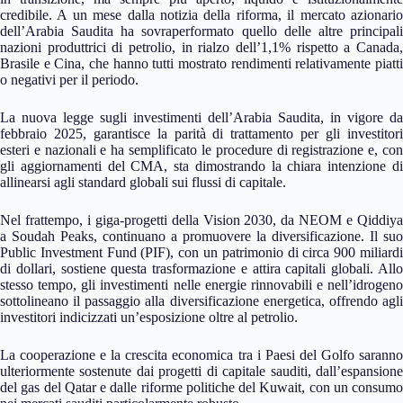
credibile. A un mese dalla notizia della riforma, il mercato azionario
dell’Arabia Saudita ha sovraperformato quello delle altre principali
nazioni produttrici di petrolio, in rialzo dell’1,1% rispetto a Canada,
Brasile e Cina, che hanno tutti mostrato rendimenti relativamente piatti
o negativi per il periodo.
La nuova legge sugli investimenti dell’Arabia Saudita, in vigore da
febbraio 2025, garantisce la parità di trattamento per gli investitori
esteri e nazionali e ha semplificato le procedure di registrazione e, con
gli aggiornamenti del CMA, sta dimostrando la chiara intenzione di
allinearsi agli standard globali sui flussi di capitale.
Nel frattempo, i giga-progetti della Vision 2030, da NEOM e Qiddiya
a Soudah Peaks, continuano a promuovere la diversificazione. Il suo
Public Investment Fund (PIF), con un patrimonio di circa 900 miliardi
di dollari, sostiene questa trasformazione e attira capitali globali. Allo
stesso tempo, gli investimenti nelle energie rinnovabili e nell’idrogeno
sottolineano il passaggio alla diversificazione energetica, offrendo agli
investitori indicizzati un’esposizione oltre al petrolio.
La cooperazione e la crescita economica tra i Paesi del Golfo saranno
ulteriormente sostenute dai progetti di capitale sauditi, dall’espansione
del gas del Qatar e dalle riforme politiche del Kuwait, con un consumo