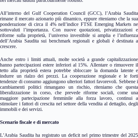
nei mercati sauditi particolarmente robusto.
All’interno del Gulf Cooperation Council (GCC), l’Arabia Saudita
rimane il mercato azionario più dinamico, eppure riteniamo che la sua
ponderazione di circa il 4% nell’indice FTSE Emerging Markets ne
sottovaluti l’importanza. Con nuove quotazioni, privatizzazioni e
riforme sulla proprietà, l’universo investibile si amplia e l’influenza
dell’Arabia Saudita sui benchmark regionali e globali è destinata a
crescere.
Anche entro i limiti attuali, molte società a grande capitalizzazione
hanno partecipazioni estere inferiori al 15%. Allentare o rimuovere il
tetto alla proprietà estera potrebbe sbloccare la domanda latente e
indurre un rialzo dei prezzi. La cooperazione regionale e le forti
tendenze di consumo aggiungono ulteriori fattori favorevoli. Sebbene i
cambiamenti politici rimangano un rischio, riteniamo che questa
liberalizzazione in corso, che prevede riforme sociali, come una
maggiore partecipazione femminile alla forza lavoro, continui a
stimolare i fattori di crescita nel settore della vendita al dettaglio, degli
immobili e dei servizi.
Scenario fiscale e di mercato
L’Arabia Saudita ha registrato un deficit nel primo trimestre del 2025