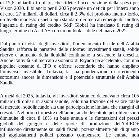
di 15,6 miliardi di dollari, che riflette l’accelerazione della spesa per
Vision 2030. Il bilancio per il 2025 prevede un deficit per l’intero anno
di circa 27 miliardi di dollari, circa il 2,3% del prodotto interno lordo,
un livello modesto rispetto agli standard dei mercati emergenti. Inoltre,
l’agenzia di rating del credito S&P Global ha innalzato il rating di
lungo termine da A ad A+ con un outlook stabile nel marzo 2025.
Dal punto di vista degli investitori, l’orientamento fiscale dell’Arabia
Saudita rafforza la narrativa delle riforme: investimenti statali, solide
riserve e aumento della liquidità continuano a sostenere la crescita.
Anche l’attività sul mercato azionario di Riyadh ha accelerato, con una
pipeline costante di IPO e offerte secondarie che hanno ampliato
l’universo investibile. Tuttavia, la sua ponderazione di riferimento
sottostima ancora le dimensioni e il potenziale strutturale dell’Arabia
Saudita.
A metà del 2025, tuttavia, gli investitori stranieri detenevano circa 105
miliardi di dollari in azioni saudite, solo una frazione del valore totale
di mercato, sottolineando sia una partecipazione limitata che margini di
crescita. Nel primo trimestre dell’anno, anche le entrate petrolifere sono
diminuite di circa il 18% su base annua e le fluttuazioni dei prezzi
globali del greggio e delle quote di produzione dell’OPEC+
influiscono direttamente sui saldi fiscali, potenzialmente più di quanto
gli aggiustamenti politici possano compensare. Le entrate non