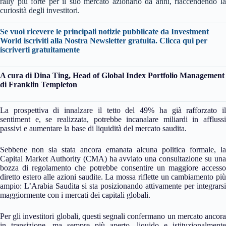
rally più forte per il suo mercato azionario da anni, riaccendendo la
curiosità degli investitori.
Se vuoi ricevere le principali notizie pubblicate da Investment
World iscriviti alla Nostra Newsletter gratuita.
Clicca qui per
iscriverti gratuitamente
A cura di Dina Ting, Head of Global Index Portfolio Management
di Franklin Templeton
La prospettiva di innalzare il tetto del 49% ha già rafforzato il
sentiment e, se realizzata, potrebbe incanalare miliardi in afflussi
passivi e aumentare la base di liquidità del mercato saudita.
Sebbene non sia stata ancora emanata alcuna politica formale, la
Capital Market Authority (CMA) ha avviato una consultazione su una
bozza di regolamento che potrebbe consentire un maggiore accesso
diretto estero alle azioni saudite. La mossa riflette un cambiamento più
ampio: L’Arabia Saudita si sta posizionando attivamente per integrarsi
maggiormente con i mercati dei capitali globali.
Per gli investitori globali, questi segnali confermano un mercato ancora
in transizione, ma sempre più aperto, liquido e istituzionalmente